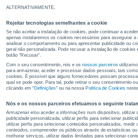
17°
ALTERNATIVAMENTE,
Rejeitar tecnologias semelhantes a cookie
40%
Se não aceitar a instalação de cookies, pode continuar a acede
Sensação de 17°
0.4 mm
apenas instalaremos os cookies necessários para assegurar a 
analisar o comportamento ou para apresentar publicidade ou co
geral não personalizada. Pode recusar a instalação de cookies 
botão "Recusar".
Última hora
Aviso amarelo de tempo quente neste distrito:
Com o seu consentimento, nós e os
nossos parceiros
utilizamo
39 ºC e noites tropicais; saiba até quando
para armazenar, aceder e processar dados pessoais, tais como a
cookies. É possível que alguns fornecedores possam processa
O Tempo 1 - 7 Dias
Radar de Chuva
Atualidade
Ma
qual se pode opor. Para tal, pode retirar o seu consentimento 
clicando em “
Definições
” ou na nossa
Política de Cookies
neste
Nós e os nossos parceiros efetuamos o seguinte trata
Amanhã
Sábado
D
Hoje
Armazenar e/ou aceder a informações num dispositivo, utilizar da
7 Ago.
8 Ago.
6 Ago.
publicidade personalizada, utilizar perfis para selecionar public
utilizar perfis para selecionar conteúdos personalizados, med
conteúdos, compreender os públicos através de estatísticas ou
melhorar serviços, utilizar dados limitados para selecionar cont
90%
90%
90%