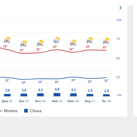
100
75
23°
23°
23°
23°
22°
22°
22°
50
25
13°
12°
12°
12°
12°
12°
12°
4.8
4.2
4.1
3.6
3.8
3.4
2.9
mm
Qua
12
Qui
13
Sex
14
Sáb
15
Dom
16
Seg
17
Ter
18
Mínima
Chuva