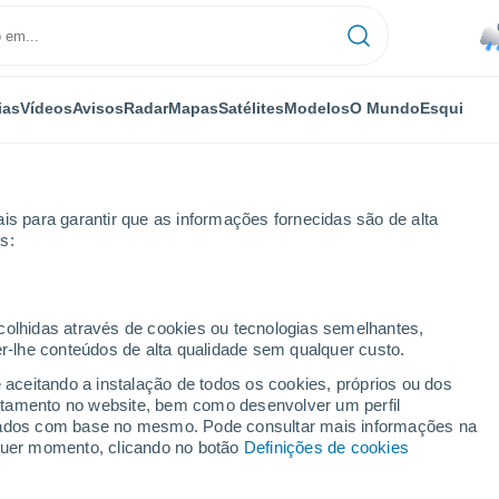
ias
Vídeos
Avisos
Radar
Mapas
Satélites
Modelos
O Mundo
Esqui
is para garantir que as informações fornecidas são de alta
s:
ecolhidas através de cookies ou tecnologias semelhantes,
er-lhe conteúdos de alta qualidade sem qualquer custo.
án
e aceitando a instalação de todos os cookies, próprios ou dos
rtamento no website, bem como desenvolver um perfil
...
lizados com base no mesmo. Pode consultar mais informações na
lquer momento, clicando no botão
Definições de cookies
Por horas
Chuva fraca nas próximas horas