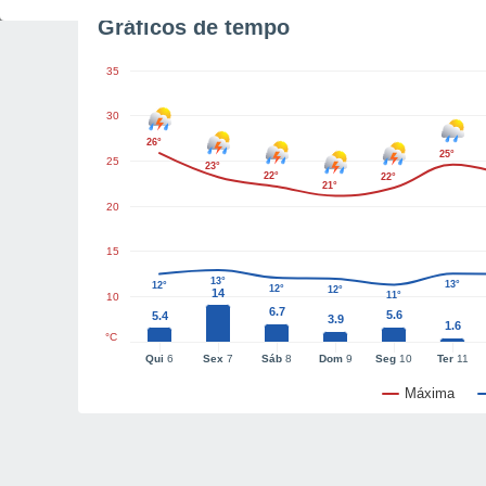
Gráficos de tempo
35
30
26°
25°
25
23°
22°
22°
21°
20
15
13°
13°
12°
12°
12°
14
11°
10
6.7
5.6
5.4
3.9
1.6
°C
Qui
6
Sex
7
Sáb
8
Dom
9
Seg
10
Ter
11
Máxima