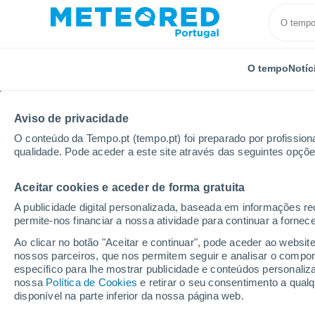
O tempo
Notíc
Aviso de privacidade
O conteúdo da Tempo.pt (tempo.pt) foi preparado por profissiona
qualidade. Pode aceder a este site através das seguintes opçõe
Aceitar cookies e aceder de forma gratuita
Início
México
Estado do México
Chimalhuacán
A publicidade digital personalizada, baseada em informações r
permite-nos financiar a nossa atividade para continuar a fornec
Tempo em Chimalhuac
Ao clicar no botão "Aceitar e continuar", pode aceder ao websit
nossos parceiros, que nos permitem seguir e analisar o compo
21:51
Quinta
específico para lhe mostrar publicidade e conteúdos persona
nossa
Política de Cookies
e retirar o seu consentimento a qua
disponível na parte inferior da nossa página web.
Chuva fraca