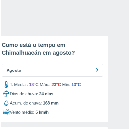
Como está o tempo em
Chimalhuacán em
agosto
?
Agosto
T. Média :
18°C
Máx.:
23°C
Min:
13°C
Dias de chuva:
24
dias
Acum. de chuva:
168 mm
Vento médio:
5 km/h