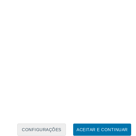
Calendário Lunar
Seg
Ter
Qua
Qui
Sex
Sáb
Domo
6
7
8
9
10
11
12
13
14
15
16
17
18
19
CONFIGURAÇÕES
ACEITAR E CONTINUAR