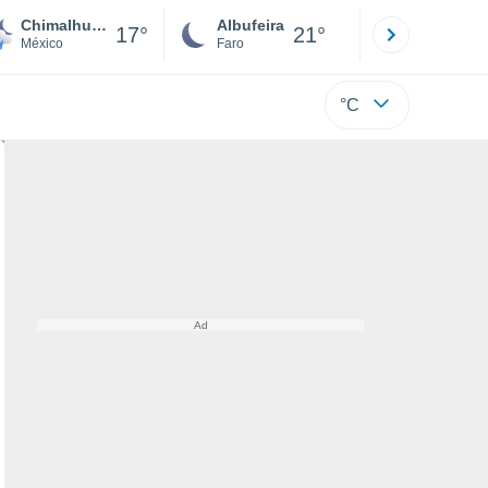
Chimalhuacán
Albufeira
Lisboa
17°
21°
México
Faro
Lisboa
°C