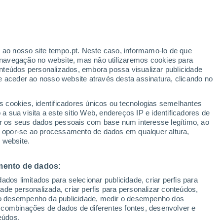
Risco de Tempestades
Amanhã pela tarde
r ao nosso site tempo.pt. Neste caso, informamo-lo de que
navegação no website, mas não utilizaremos cookies para
nteúdos personalizados, embora possa visualizar publicidade
e aceder ao nosso website através desta assinatura, clicando no
 até
s cookies, identificadores únicos ou tecnologias semelhantes
 sua visita a este sitio Web, endereços IP e identificadores de
r os seus dados pessoais com base num interesse legítimo, ao
pas de chuva
Satélites
Modelos
ou opor-se ao processamento de dados em qualquer altura,
 website.
mento de dados:
omingo
Segunda
Terça
Quarta
dos limitados para selecionar publicidade, criar perfis para
9 Ago.
10 Ago.
11 Ago.
12 Ago.
idade personalizada, criar perfis para personalizar conteúdos,
ir o desempenho da publicidade, medir o desempenho dos
 combinações de dados de diferentes fontes, desenvolver e
eúdos.
80%
90%
90%
80%