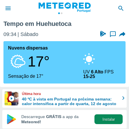
Tempo em Huehuetoca
de
09:34
Sábado
...
 da
empo.pt) foi
Nuvens dispersas
or
17°
is para
e as
 fornecidas
UV
6 Alto
FPS
 qualidade.
Sensação de 17°
15-25
r a este
s das
opções:
Última hora
40 ºC à vista em Portugal na próxima semana:
ookies e
calor intensifica a partir de quarta, 12 de agosto
 forma
Descarregue
GRÁTIS
a app da
Instalar
e digital
Meteored!
da,