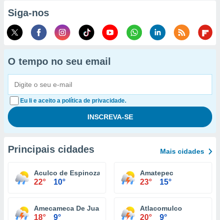
Siga-nos
O tempo no seu email
Eu li e aceito a política de privacidade.
Principais cidades
Mais cidades
Aculco de Espinoza
Amatepec
22°
10°
23°
15°
Amecameca De Juarez
Atlacomulco
18°
9°
20°
9°