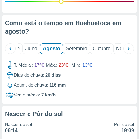
conteúdos.
ção
Como está o tempo em Huehuetoca em
ão através
agosto
?
de
,
 e
o
Junho
Julho
Agosto
Setembro
Outubro
Novembro
dos,
publicidade
T. Média :
17°C
Máx.:
23°C
Min:
13°C
s, estudos
Dias de chuva:
20
dias
a e
mento de
Acum. de chuva:
116 mm
Vento médio:
7 km/h
ossos 1199
eiros
Nascer e Pôr do sol
Nascer do sol
Pôr do sol
06:14
19:09