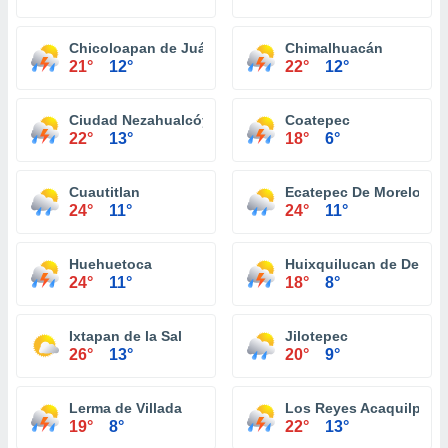
Chicoloapan de Juárez
Chimalhuacán
21°
12°
22°
12°
Ciudad Nezahualcóyotl
Coatepec
22°
13°
18°
6°
Cuautitlan
Ecatepec De Morelos
24°
11°
24°
11°
Huehuetoca
Huixquilucan de Degol
24°
11°
18°
8°
Ixtapan de la Sal
Jilotepec
26°
13°
20°
9°
Lerma de Villada
Los Reyes Acaquilpan
19°
8°
22°
13°