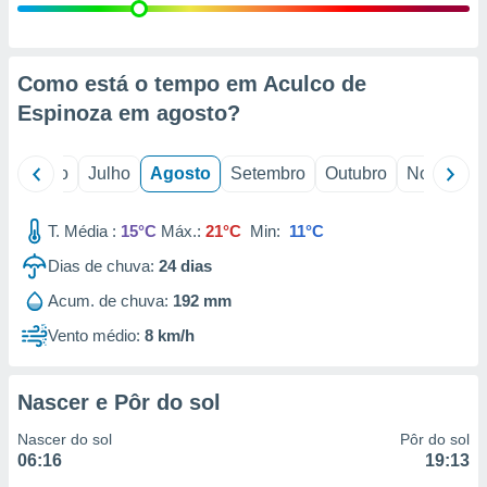
conteúdos.
ção
Como está o tempo em Aculco de
ão através
Espinoza em
agosto
?
de
,
 e
o
Junho
Julho
Agosto
Setembro
Outubro
Novembro
dos,
publicidade
T. Média :
15°C
Máx.:
21°C
Min:
11°C
s, estudos
a e
Dias de chuva:
24
dias
mento de
Acum. de chuva:
192 mm
Vento médio:
8 km/h
ossos 1199
eiros
Nascer e Pôr do sol
Nascer do sol
Pôr do sol
06:16
19:13