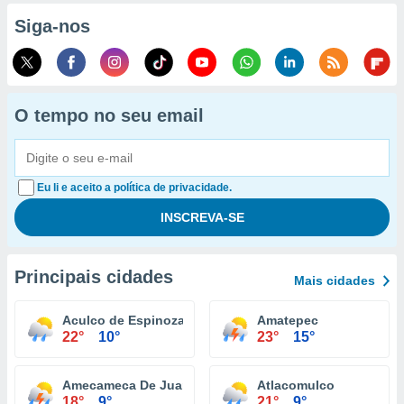
Siga-nos
O tempo no seu email
Eu li e aceito a política de privacidade.
Principais cidades
Mais cidades
Aculco de Espinoza
Amatepec
22°
10°
23°
15°
Amecameca De Juarez
Atlacomulco
18°
9°
21°
9°