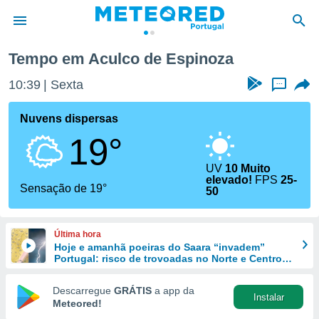
Tempo em Aculco de Espinoza
de
10:39
Sexta
...
 da
empo.pt) foi
Nuvens dispersas
or
19°
is para
e as
 fornecidas
UV
10 Muito
elevado!
FPS
25-
 qualidade.
Sensação de 19°
50
r a este
s das
opções:
Última hora
Hoje e amanhã poeiras do Saara “invadem”
ookies e
Portugal: risco de trovoadas no Norte e Centro
 forma
aumenta
Descarregue
GRÁTIS
a app da
e digital
Instalar
Meteored!
da,