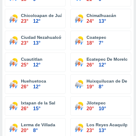
Chicoloapan de Juárez
Chimalhuacán
23°
12°
24°
13°
Ciudad Nezahualcóyotl
Coatepec
23°
13°
18°
7°
Cuautitlan
Ecatepec De Morelos
25°
12°
26°
12°
Huehuetoca
Huixquilucan de Degol
26°
12°
19°
8°
Ixtapan de la Sal
Jilotepec
26°
15°
20°
10°
Lerma de Villada
Los Reyes Acaquilpan
20°
8°
23°
13°