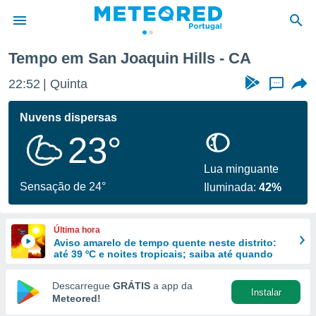
ls
Tempo em San Joaquin Hills - CA
de
22:52
Quinta
...
 da
empo.pt) foi
Nuvens dispersas
or
23°
is para
e as
 fornecidas
Lua minguante
 qualidade.
Sensação de 24°
Iluminada:
42%
r a este
s das
opções:
Última hora
Aviso amarelo de tempo quente neste distrito:
ookies e
até 39 ºC e noites tropicais; saiba até quando
 forma
Descarregue
GRÁTIS
a app da
Instalar
e digital
Meteored!
da,