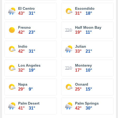
El Centro
Escondido
43°
31°
31°
18°
Fresno
Half Moon Bay
42°
23°
19°
11°
Indio
Julian
42°
31°
33°
21°
Los Angeles
Monterey
32°
19°
17°
10°
Napa
Oxnard
29°
9°
25°
15°
Palm Desert
Palm Springs
41°
31°
42°
30°