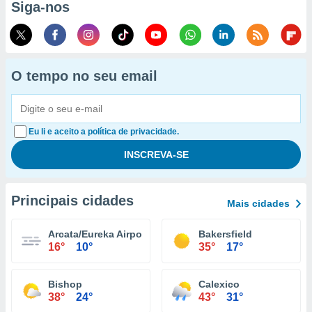
Siga-nos
O tempo no seu email
Eu li e aceito a política de privacidade.
Principais cidades
Mais cidades
Arcata/Eureka Airport
Bakersfield
16°
10°
35°
17°
Bishop
Calexico
38°
24°
43°
31°