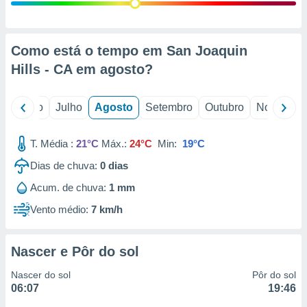
conteúdos.
ção
Como está o tempo em San Joaquin
ão através
Hills - CA em
agosto
?
de
,
 e
o
Junho
Julho
Agosto
Setembro
Outubro
Novembro
dos,
publicidade
T. Média :
21°C
Máx.:
24°C
Min:
19°C
s, estudos
Dias de chuva:
0
dias
a e
mento de
Acum. de chuva:
1 mm
Vento médio:
7 km/h
ossos 1199
eiros
Nascer e Pôr do sol
Nascer do sol
Pôr do sol
06:07
19:46