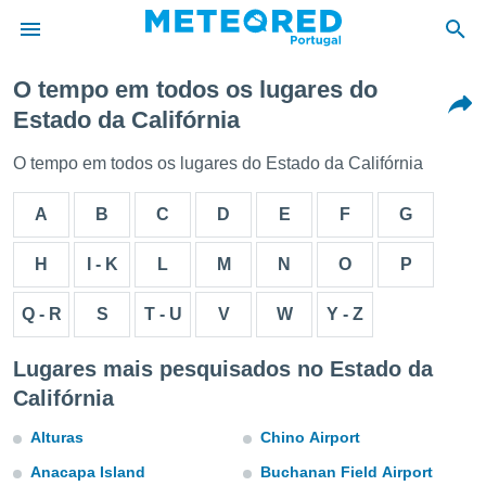
O tempo em todos os lugares do
Estado da Califórnia
de
 da
O tempo em todos os lugares do Estado da Califórnia
empo.pt) foi
or
A
B
C
D
E
F
G
is para
e as
 fornecidas
H
I - K
L
M
N
O
P
 qualidade.
r a este
Q - R
S
T - U
V
W
Y - Z
s das
opções:
Lugares mais pesquisados no Estado da
ookies e
Califórnia
 forma
Alturas
Chino Airport
e digital
da,
Anacapa Island
Buchanan Field Airport