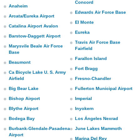
m
Concord
Anaheim
 recolhidas
Edwards Air Force Base
cookies ou
Arcata/Eureka Airport
El Monte
, permite-
Catalina Airport Avalon
ar a nossa
Eureka
Barstow-Daggett Airport
ara
ACEITAR
Travis Air Force Base
 fornecer-
Marysvile Beale Air Force
E
Fairfield
os de alta
Base
CONTINUAR
sem
Farallon Island
sto.
Beaumont
CONFIGURAÇÕES
Fort Bragg
o botão
Ca Bicycle Lake U. S. Army
ontinuar",
Airfield
Fresno-Chandler
r ao
Big Bear Lake
Fullerton Municipal Airport
itando a
de todos os
Bishop Airport
Imperial
óprios ou
parceiros,
Blythe Airport
Inyokern
rmitem
lisar o
Bodega Bay
Los Ángeles Nexrad
nto no
Burbank-Glendale-Pasadena
June Lakes Mammoth
em como
Airport
 um perfil
Marina Del Rey