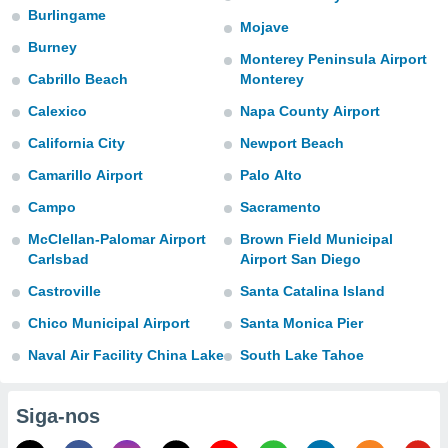
para lhe
Burlingame
licidade e
Mojave
Burney
Monterey Peninsula Airport
ados com
Cabrillo Beach
Monterey
esmo. Pode
ais
Calexico
Napa County Airport
s na nossa
 Cookies
e
California City
Newport Beach
u
Camarillo Airport
Palo Alto
nto a
omento,
Campo
Sacramento
 botão
de cookies
McClellan-Palomar Airport
Brown Field Municipal
na parte
Carlsbad
Airport San Diego
nossa
Castroville
Santa Catalina Island
.
Chico Municipal Airport
Santa Monica Pier
IVAMENTE,
Naval Air Facility China Lake
South Lake Tahoe
as
tes a
Siga-nos