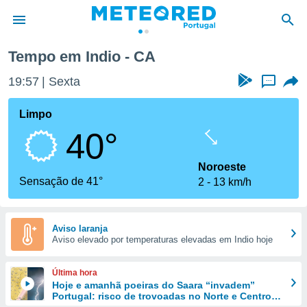
Tempo em Indio - CA
de
19:57
Sexta
...
 da
empo.pt) foi
Limpo
or
40°
is para
e as
 fornecidas
Noroeste
 qualidade.
Sensação de 41°
2
13 km/h
r a este
s das
opções:
Aviso laranja
Aviso elevado por temperaturas elevadas em Indio hoje
ookies e
 forma
Última hora
e digital
Hoje e amanhã poeiras do Saara “invadem”
Portugal: risco de trovoadas no Norte e Centro
da,