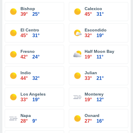
Bishop
Calexico
39°
25°
45°
31°
El Centro
Escondido
45°
31°
32°
19°
Fresno
Half Moon Bay
42°
24°
19°
11°
Indio
Julian
44°
32°
33°
21°
Los Angeles
Monterey
33°
19°
19°
12°
Napa
Oxnard
28°
9°
27°
16°