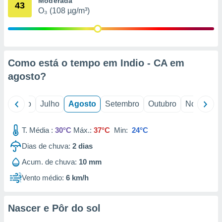
Moderada
conteúdos.
43
O₃ (108 µg/m³)
ção
ão através
de
Como está o tempo em Indio - CA em
,
 e
agosto
?
dos,
publicidade
o
Junho
Julho
Agosto
Setembro
Outubro
Novembro
s, estudos
a e
mento de
T. Média :
30°C
Máx.:
37°C
Min:
24°C
Dias de chuva:
2
dias
ossos 1199
Acum. de chuva:
10 mm
eiros
Vento médio:
6 km/h
Nascer e Pôr do sol