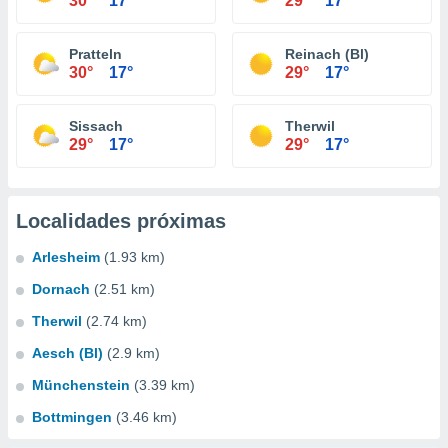
30°
17°
29°
17°
Pratteln
Reinach (Bl)
30°
17°
29°
17°
Sissach
Therwil
29°
17°
29°
17°
Localidades próximas
Arlesheim
(1.93 km)
Dornach
(2.51 km)
Therwil
(2.74 km)
Aesch (Bl)
(2.9 km)
Münchenstein
(3.39 km)
Bottmingen
(3.46 km)