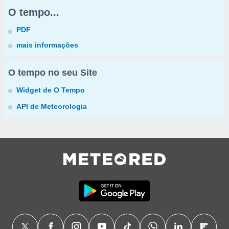
O tempo...
PDF
mais informações
O tempo no seu Site
Widget de O Tempo
API de Meteorologia