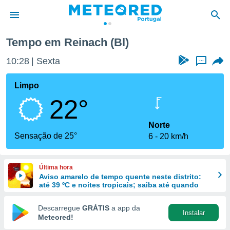
Tempo em Reinach (Bl)
de
10:28
Sexta
...
 da
empo.pt) foi
Limpo
or
22°
is para
e as
 fornecidas
Norte
 qualidade.
Sensação de 25°
6
20 km/h
r a este
s das
opções:
Última hora
Aviso amarelo de tempo quente neste distrito:
ookies e
até 39 ºC e noites tropicais; saiba até quando
 forma
Descarregue
GRÁTIS
a app da
Instalar
e digital
Meteored!
da,