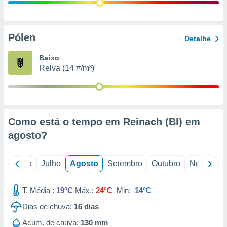
conteúdos.
ção
Pólen
Detalhe
ão através
de
Baixo
,
Relva (14 #/m³)
 e
dos,
publicidade
s, estudos
Como está o tempo em Reinach (Bl) em
a e
mento de
agosto
?
ossos 1199
o
Junho
Julho
Agosto
Setembro
Outubro
Novembro
eiros
T. Média :
19°C
Máx.:
24°C
Min:
14°C
Dias de chuva:
16
dias
Acum. de chuva:
130 mm