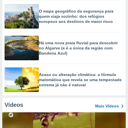
O mapa geográfico da segurança para
quem viaja sozinho: dos refúgios
europeus aos destinos de maior risco
Há uma nova praia fluvial para descobrir
no Algarve (e é a única da região com
Bandeira Azul)
Acaso ou alteração climática: a fórmula
matemática que revela se uma tempestade
extrema já não é natural
Vídeos
Mais Vídeos