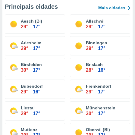
Principais cidades
Mais cidades
Aesch (Bl)
Allschwil
29°
17°
29°
17°
Arlesheim
Binningen
29°
17°
29°
17°
Birsfelden
Brislach
30°
17°
28°
16°
Bubendorf
Frenkendorf
29°
16°
29°
17°
Liestal
Münchenstein
29°
17°
30°
17°
Muttenz
Oberwil (Bl)