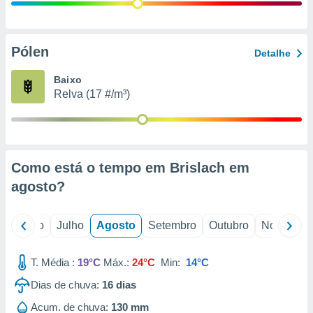
conteúdos.
ção
Pólen
Detalhe
ão através
de
Baixo
,
Relva (17 #/m³)
 e
dos,
publicidade
s, estudos
Como está o tempo em Brislach em
a e
mento de
agosto
?
ossos 1199
o
Junho
Julho
Agosto
Setembro
Outubro
Novembro
eiros
T. Média :
19°C
Máx.:
24°C
Min:
14°C
Dias de chuva:
16
dias
Acum. de chuva:
130 mm