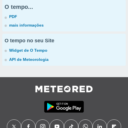
O tempo...
PDF
mais informações
O tempo no seu Site
Widget de O Tempo
API de Meteorologia