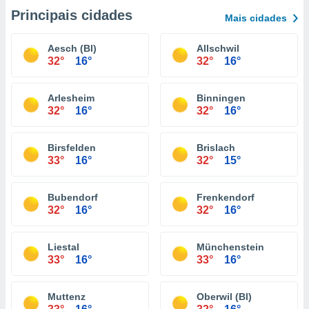
Principais cidades
Mais cidades
Aesch (Bl)
Allschwil
32°
16°
32°
16°
Arlesheim
Binningen
32°
16°
32°
16°
Birsfelden
Brislach
33°
16°
32°
15°
Bubendorf
Frenkendorf
32°
16°
32°
16°
Liestal
Münchenstein
33°
16°
33°
16°
Muttenz
Oberwil (Bl)