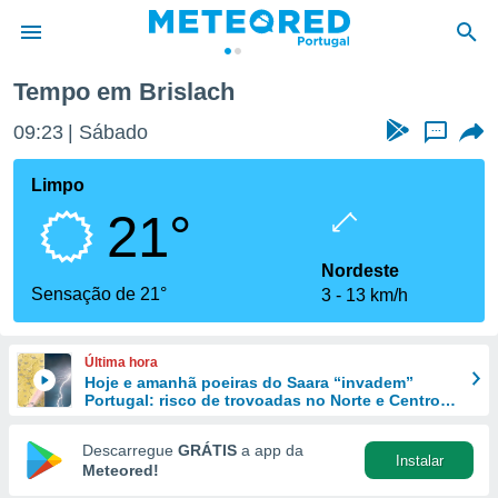
Tempo em Brislach
de
09:23
Sábado
...
 da
empo.pt) foi
Limpo
or
21°
is para
e as
 fornecidas
Nordeste
 qualidade.
Sensação de 21°
3
13 km/h
r a este
s das
opções:
Última hora
Hoje e amanhã poeiras do Saara “invadem”
ookies e
Portugal: risco de trovoadas no Norte e Centro
 forma
aumenta
Descarregue
GRÁTIS
a app da
Instalar
e digital
Meteored!
da,