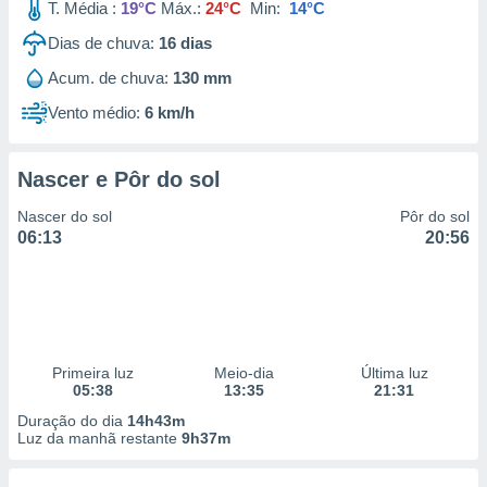
T. Média :
19°C
Máx.:
24°C
Min:
14°C
Dias de chuva:
16
dias
Acum. de chuva:
130 mm
Vento médio:
6 km/h
Nascer e Pôr do sol
Nascer do sol
Pôr do sol
06:13
20:56
Primeira luz
Meio-dia
Última luz
05:38
13:35
21:31
Duração do dia
14h43m
Luz da manhã restante
9h37m