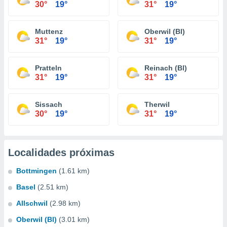
30°
19°
31°
19°
Muttenz
Oberwil (Bl)
31°
19°
31°
19°
Pratteln
Reinach (Bl)
31°
19°
31°
19°
Sissach
Therwil
30°
19°
31°
19°
Localidades próximas
Bottmingen
(1.61 km)
Basel
(2.51 km)
Allschwil
(2.98 km)
Oberwil (Bl)
(3.01 km)