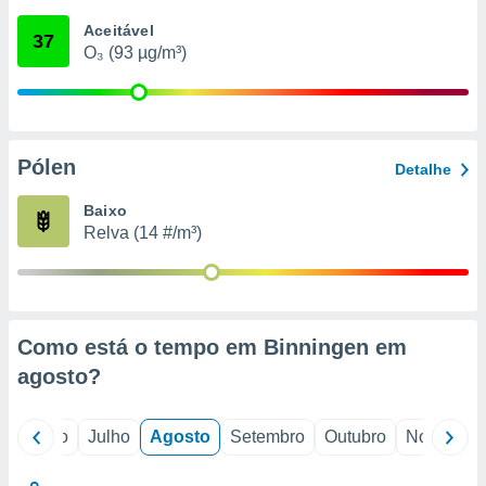
conteúdos.
Aceitável
37
O₃ (93 µg/m³)
ção
ão através
de
,
 e
Pólen
Detalhe
dos,
Baixo
publicidade
Relva (14 #/m³)
s, estudos
a e
mento de
ossos 1199
Como está o tempo em Binningen em
eiros
agosto
?
o
Junho
Julho
Agosto
Setembro
Outubro
Novembro