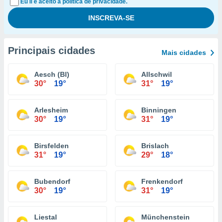
Eu li e aceito a política de privacidade.
Principais cidades
Mais cidades
Aesch (Bl)
Allschwil
30°
19°
31°
19°
Arlesheim
Binningen
30°
19°
31°
19°
Birsfelden
Brislach
31°
19°
29°
18°
Bubendorf
Frenkendorf
30°
19°
31°
19°
Liestal
Münchenstein