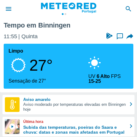
Tempo em Binningen
de
11:55
Quinta
...
 da
empo.pt) foi
Limpo
or
27°
is para
e as
 fornecidas
UV
6 Alto
FPS
 qualidade.
Sensação de 27°
15-25
r a este
s das
opções:
Aviso amarelo
Aviso moderado por temperaturas elevadas em Binningen
ookies e
hoje
 forma
Última hora
e digital
Subida das temperaturas, poeiras do Saara e
chuva: datas e zonas mais afetadas em Portugal
da,