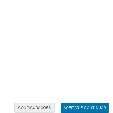
Calendário Lunar
Seg
Ter
Qua
Qui
Sex
Sáb
Domo
7
8
9
10
11
12
13
14
15
16
CONFIGURAÇÕES
ACEITAR E CONTINUAR