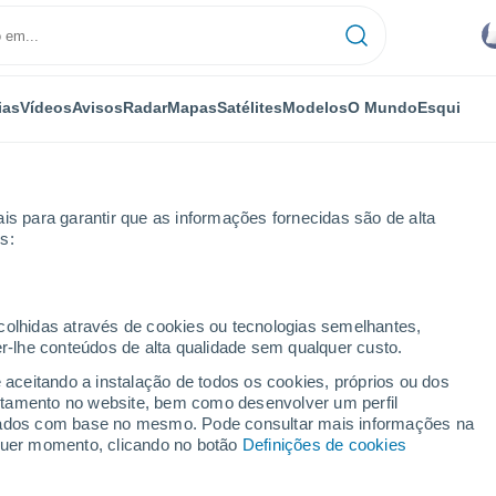
ias
Vídeos
Avisos
Radar
Mapas
Satélites
Modelos
O Mundo
Esqui
is para garantir que as informações fornecidas são de alta
s:
ecolhidas através de cookies ou tecnologias semelhantes,
er-lhe conteúdos de alta qualidade sem qualquer custo.
e aceitando a instalação de todos os cookies, próprios ou dos
rtamento no website, bem como desenvolver um perfil
...
lizados com base no mesmo. Pode consultar mais informações na
lquer momento, clicando no botão
Definições de cookies
Por horas
Intervalos nublados nas
próximas horas