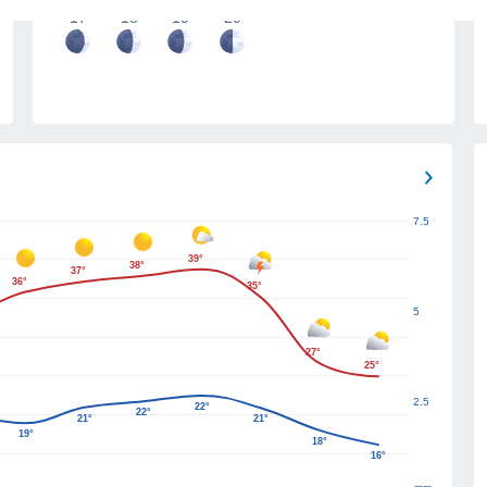
17
18
19
20
7.5
39°
38°
37°
36°
35°
5
27°
25°
2.5
22°
22°
21°
21°
19°
18°
16°