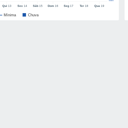
mm
Qui
13
Sex
14
Sáb
15
Dom
16
Seg
17
Ter
18
Qua
19
Mínima
Chuva