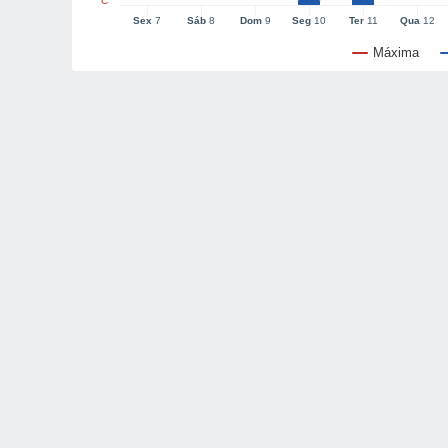
°C
Sex
7
Sáb
8
Dom
9
Seg
10
Ter
11
Qua
12
Máxima