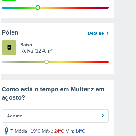
Pólen
Detalhe
Baixo
Relva (12 #/m³)
Como está o tempo em Muttenz em
agosto
?
Agosto
T. Média :
19°C
Máx.:
24°C
Min:
14°C