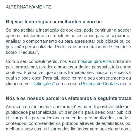
21°
ALTERNATIVAMENTE,
Rejeitar tecnologias semelhantes a cookie
Lua mingu
Se não aceitar a instalação de cookies, pode continuar a acede
Iluminada
Sensação de 21°
apenas instalaremos os cookies necessários para assegurar a 
analisar o comportamento ou para apresentar publicidade ou co
geral não personalizada. Pode recusar a instalação de cookies 
botão "Recusar".
Última hora
Aviso amarelo de tempo quente neste distrito:
Com o seu consentimento, nós e os
nossos parceiros
utilizamo
39 ºC e noites tropicais; saiba até quando
para armazenar, aceder e processar dados pessoais, tais como a
cookies. É possível que alguns fornecedores possam processa
O Tempo 1 - 7 Dias
Atualidade
Mapas de nuvens
qual se pode opor. Para tal, pode retirar o seu consentimento 
clicando em “
Definições
” ou na nossa
Política de Cookies
neste
Nós e os nossos parceiros efetuamos o seguinte trata
Amanhã
Domingo
S
Hoje
Armazenar e/ou aceder a informações num dispositivo, utilizar da
8 Ago.
9 Ago.
7 Ago.
publicidade personalizada, utilizar perfis para selecionar public
utilizar perfis para selecionar conteúdos personalizados, med
conteúdos, compreender os públicos através de estatísticas ou
melhorar serviços, utilizar dados limitados para selecionar cont
40%