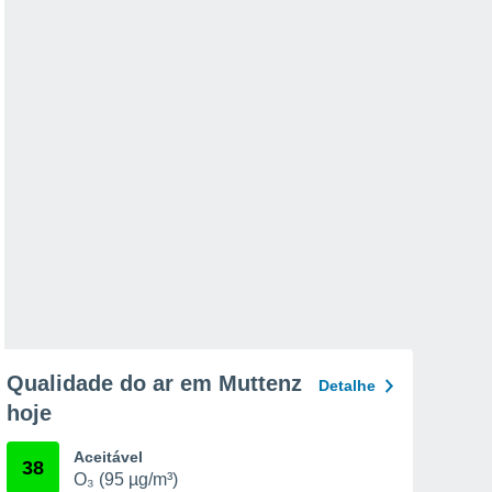
Qualidade do ar em Muttenz
Detalhe
hoje
Aceitável
38
O₃ (95 µg/m³)