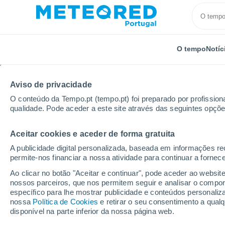
O tempo
Notíc
Aviso de privacidade
O conteúdo da Tempo.pt (tempo.pt) foi preparado por profissiona
qualidade. Pode aceder a este site através das seguintes opçõe
Aceitar cookies e aceder de forma gratuita
Início
Suíça
Basel-Land
Muttenz
A publicidade digital personalizada, baseada em informações r
permite-nos financiar a nossa atividade para continuar a fornec
Tempo em Muttenz
Ao clicar no botão "Aceitar e continuar", pode aceder ao websit
nossos parceiros, que nos permitem seguir e analisar o compo
00:20
Sexta
específico para lhe mostrar publicidade e conteúdos persona
nossa
Política de Cookies
e retirar o seu consentimento a qua
disponível na parte inferior da nossa página web.
Nuvens dispersas