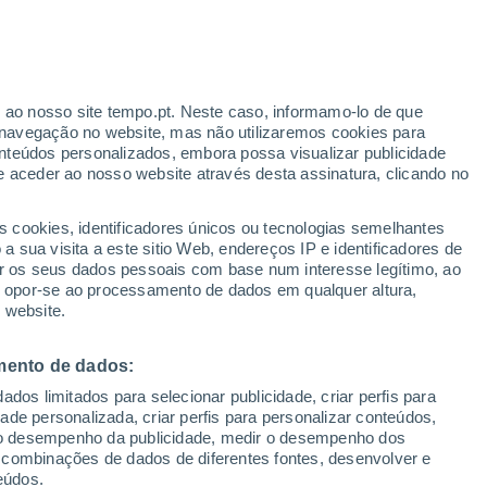
ante
r ao nosso site tempo.pt. Neste caso, informamo-lo de que
:
35%
navegação no website, mas não utilizaremos cookies para
nteúdos personalizados, embora possa visualizar publicidade
e aceder ao nosso website através desta assinatura, clicando no
 até
s cookies, identificadores únicos ou tecnologias semelhantes
 sua visita a este sitio Web, endereços IP e identificadores de
r os seus dados pessoais com base num interesse legítimo, ao
Radar de Chuva
Satélites
Modelos
ou opor-se ao processamento de dados em qualquer altura,
 website.
mento de dados:
egunda
Terça
Quarta
Quinta
dos limitados para selecionar publicidade, criar perfis para
10 Ago.
11 Ago.
12 Ago.
13 Ago.
idade personalizada, criar perfis para personalizar conteúdos,
ir o desempenho da publicidade, medir o desempenho dos
 combinações de dados de diferentes fontes, desenvolver e
eúdos.
60%