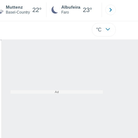
Muttenz
Albufeira
Lisboa
22°
23°
Basel-Country
Faro
Lisboa
°C