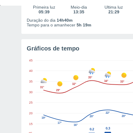
Primeira luz
Meio-dia
Última luz
05:39
13:35
21:29
Duração do dia
14h40m
Tempo para o amanhecer
5h 19m
Gráficos de tempo
45
40
35°
34°
35
33°
32°
31°
29°
30
25
22°
20
20°
20°
19°
17°
15
16°
0.3
0.2