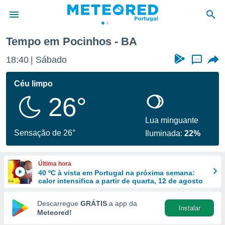
Tempo em Pocinhos - BA
de
18:40
Sábado
...
 da
empo.pt) foi
Céu limpo
or
26°
is para
e as
 fornecidas
Lua minguante
 qualidade.
Sensação de 26°
Iluminada:
22%
r a este
s das
opções:
Última hora
40 ºC à vista em Portugal na próxima semana:
ookies e
calor intensifica a partir de quarta, 12 de agosto
 forma
Descarregue
GRÁTIS
a app da
Instalar
e digital
Meteored!
da,