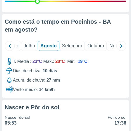
conteúdos.
ção
Como está o tempo em Pocinhos - BA
ão através
em
agosto
?
de
,
 e
o
Junho
Julho
Agosto
Setembro
Outubro
Novembro
dos,
publicidade
T. Média :
23°C
Máx.:
28°C
Min:
19°C
s, estudos
Dias de chuva:
10
dias
a e
mento de
Acum. de chuva:
27 mm
Vento médio:
14 km/h
ossos 1199
eiros
Nascer e Pôr do sol
Nascer do sol
Pôr do sol
05:53
17:36