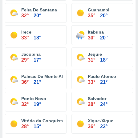
Feira De Santana
Guanambi
32°
20°
35°
20°
Irece
Itabuna
33°
18°
30°
20°
Jacobina
Jequie
29°
17°
31°
18°
Palmas De Monte Alto
Paulo Afonso
36°
21°
33°
21°
Ponto Novo
Salvador
32°
19°
28°
24°
Vitória da Conquista
Xique-Xique
28°
15°
36°
22°