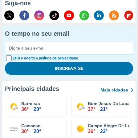
Siga-nos
O tempo no seu email
Eu li e aceito a política de privacidade.
Principais cidades
Mais cidades
Barreiras
Bom Jesus Da Lapa
36°
20°
37°
21°
Camacan
Campo Alegre De Lourd
30°
20°
36°
22°