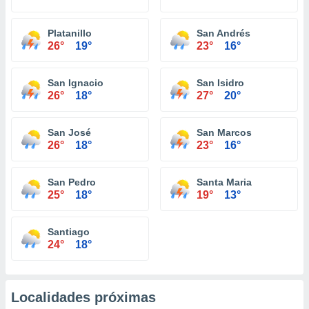
Platanillo
San Andrés
26°
19°
23°
16°
San Ignacio
San Isidro
26°
18°
27°
20°
San José
San Marcos
26°
18°
23°
16°
San Pedro
Santa Maria
25°
18°
19°
13°
Santiago
24°
18°
Localidades próximas