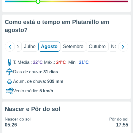
conteúdos.
ção
Como está o tempo em Platanillo em
ão através
agosto
?
de
,
 e
o
Junho
Julho
Agosto
Setembro
Outubro
Novembro
dos,
publicidade
T. Média :
22°C
Máx.:
24°C
Min:
21°C
s, estudos
Dias de chuva:
31
dias
a e
mento de
Acum. de chuva:
939 mm
Vento médio:
5 km/h
ossos 1199
eiros
Nascer e Pôr do sol
Nascer do sol
Pôr do sol
05:26
17:55