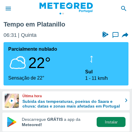
Tempo em Platanillo
de
06:31
Quinta
...
 da
empo.pt) foi
Parcialmente nublado
or
22°
is para
e as
 fornecidas
Sul
 qualidade.
Sensação de 22°
1
11 km/h
r a este
s das
opções:
Última hora
Subida das temperaturas, poeiras do Saara e
ookies e
chuva: datas e zonas mais afetadas em Portugal
 forma
Descarregue
GRÁTIS
a app da
Instalar
e digital
Meteored!
da,