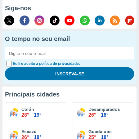
Siga-nos
O tempo no seu email
Eu li e aceito a política de privacidade.
Principais cidades
Colón
Desamparados
28°
19°
26°
18°
Escazú
Guadalupe
26°
18°
25°
18°