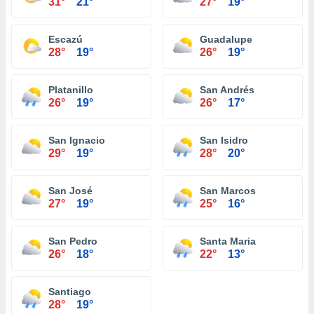
31°
21°
27°
19°
Escazú
Guadalupe
28°
19°
26°
19°
Platanillo
San Andrés
26°
19°
26°
17°
San Ignacio
San Isidro
29°
19°
28°
20°
San José
San Marcos
27°
19°
25°
16°
San Pedro
Santa Maria
26°
18°
22°
13°
Santiago
28°
19°