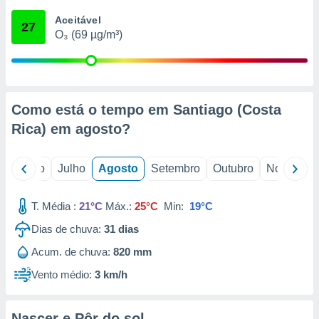
conteúdos.
Aceitável
27
O₃ (69 µg/m³)
ção
ão através
de
,
 e
Como está o tempo em Santiago (Costa
Rica) em
agosto
?
dos,
publicidade
s, estudos
o
Junho
Julho
Agosto
Setembro
Outubro
Novembro
a e
mento de
T. Média :
21°C
Máx.:
25°C
Min:
19°C
ossos 1199
Dias de chuva:
31
dias
eiros
Acum. de chuva:
820 mm
Vento médio:
3 km/h
Nascer e Pôr do sol