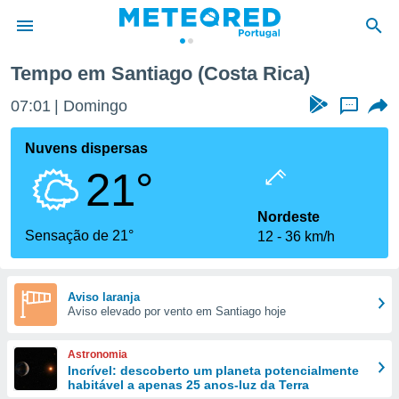
Tempo em Santiago (Costa Rica)
de
07:01
Domingo
...
 da
empo.pt) foi
Nuvens dispersas
or
21°
is para
e as
 fornecidas
Nordeste
 qualidade.
Sensação de 21°
12
36 km/h
r a este
s das
opções:
Aviso laranja
Aviso elevado por vento em Santiago hoje
ookies e
 forma
Astronomia
e digital
Incrível: descoberto um planeta potencialmente
habitável a apenas 25 anos-luz da Terra
da,