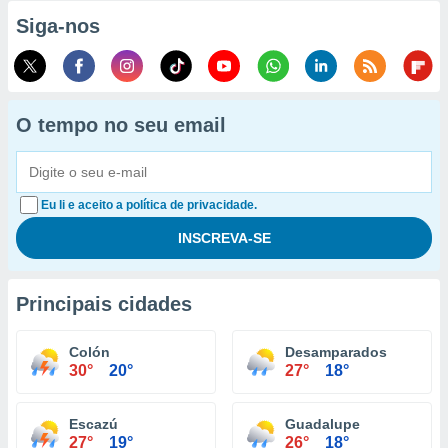
Siga-nos
O tempo no seu email
Eu li e aceito a política de privacidade.
Principais cidades
Colón
Desamparados
30°
20°
27°
18°
Escazú
Guadalupe
27°
19°
26°
18°