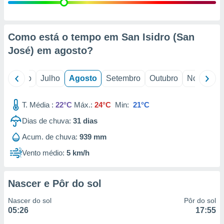
conteúdos.
ção
Como está o tempo em San Isidro (San
ão através
José) em
agosto
?
de
,
 e
o
Junho
Julho
Agosto
Setembro
Outubro
Novembro
dos,
publicidade
T. Média :
22°C
Máx.:
24°C
Min:
21°C
s, estudos
Dias de chuva:
31
dias
a e
mento de
Acum. de chuva:
939 mm
Vento médio:
5 km/h
ossos 1199
eiros
Nascer e Pôr do sol
Nascer do sol
Pôr do sol
05:26
17:55