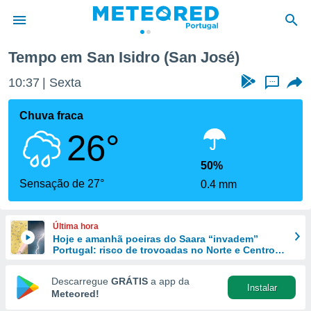
Tempo em San Isidro (San José)
de
10:37
Sexta
...
 da
empo.pt) foi
Chuva fraca
or
26°
is para
e as
 fornecidas
50%
 qualidade.
Sensação de 27°
0.4 mm
r a este
s das
opções:
Última hora
Hoje e amanhã poeiras do Saara “invadem”
ookies e
Portugal: risco de trovoadas no Norte e Centro
 forma
aumenta
Descarregue
GRÁTIS
a app da
Instalar
e digital
Meteored!
da,