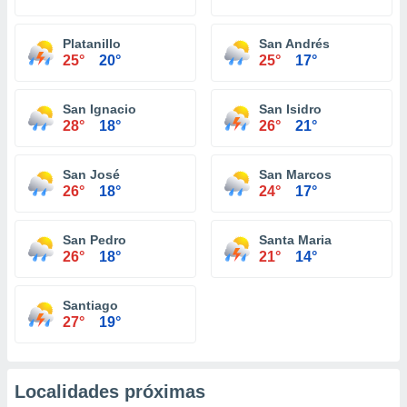
Platanillo
San Andrés
25°
20°
25°
17°
San Ignacio
San Isidro
28°
18°
26°
21°
San José
San Marcos
26°
18°
24°
17°
San Pedro
Santa Maria
26°
18°
21°
14°
Santiago
27°
19°
Localidades próximas