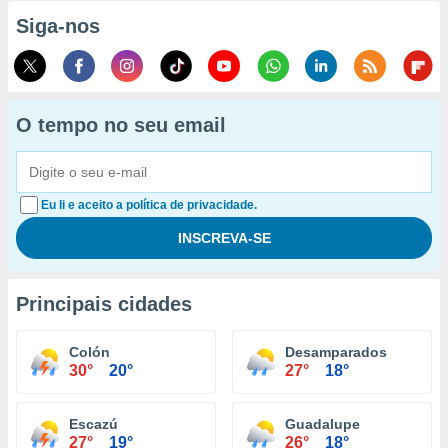
Siga-nos
O tempo no seu email
Eu li e aceito a política de privacidade.
Principais cidades
Colón
Desamparados
30°
20°
27°
18°
Escazú
Guadalupe
27°
19°
26°
18°