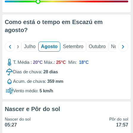
conteúdos.
ção
Como está o tempo em Escazú em
ão através
agosto
?
de
,
 e
o
Junho
Julho
Agosto
Setembro
Outubro
Novembro
dos,
publicidade
T. Média :
20°C
Máx.:
25°C
Min:
18°C
s, estudos
Dias de chuva:
28
dias
a e
mento de
Acum. de chuva:
359 mm
Vento médio:
5 km/h
ossos 1199
eiros
Nascer e Pôr do sol
Nascer do sol
Pôr do sol
05:27
17:57