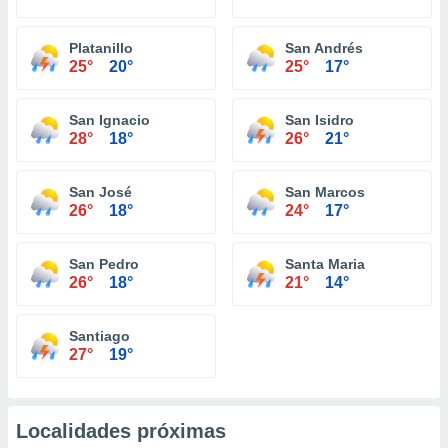
Platanillo
San Andrés
25°
20°
25°
17°
San Ignacio
San Isidro
28°
18°
26°
21°
San José
San Marcos
26°
18°
24°
17°
San Pedro
Santa Maria
26°
18°
21°
14°
Santiago
27°
19°
Localidades próximas