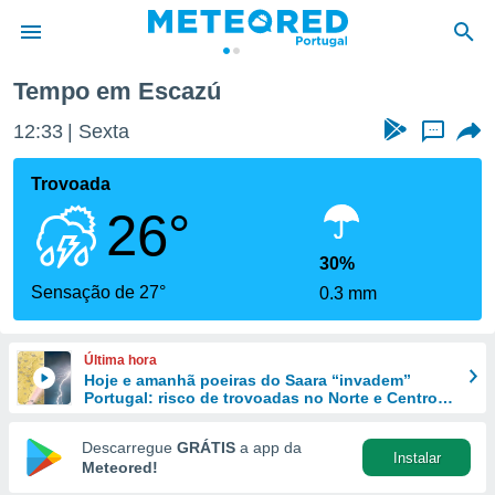
Tempo em Escazú
de
12:33
Sexta
...
 da
empo.pt) foi
Trovoada
or
26°
is para
e as
 fornecidas
30%
 qualidade.
Sensação de 27°
0.3 mm
r a este
s das
opções:
Última hora
Hoje e amanhã poeiras do Saara “invadem”
ookies e
Portugal: risco de trovoadas no Norte e Centro
 forma
aumenta
Descarregue
GRÁTIS
a app da
Instalar
e digital
Meteored!
da,