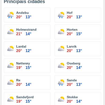
Principais cidades
Andebu
Hof
20°
13°
20°
13°
Holmestrand
Horten
21°
14°
20°
15°
Lardal
Larvik
20°
12°
20°
13°
Nøtterøy
Oseberg
19°
15°
20°
14°
Re
Sande
20°
14°
20°
13°
Sandefjord
Stokke
19°
15°
20°
14°