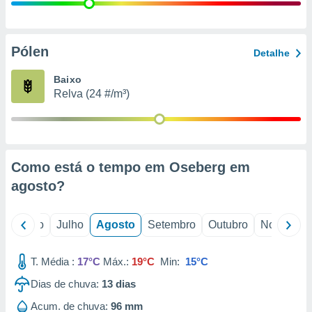
conteúdos.
ção
Pólen
Detalhe
ão através
de
Baixo
,
Relva (24 #/m³)
 e
dos,
publicidade
s, estudos
Como está o tempo em Oseberg em
a e
mento de
agosto
?
ossos 1199
o
Junho
Julho
Agosto
Setembro
Outubro
Novembro
eiros
T. Média :
17°C
Máx.:
19°C
Min:
15°C
Dias de chuva:
13
dias
Acum. de chuva:
96 mm