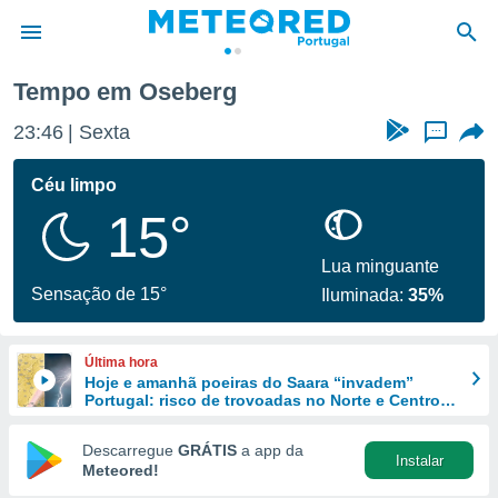
Tempo em Oseberg
de
23:46
Sexta
...
 da
empo.pt) foi
Céu limpo
or
15°
is para
e as
 fornecidas
Lua minguante
 qualidade.
Sensação de 15°
Iluminada:
35%
r a este
s das
opções:
Última hora
Hoje e amanhã poeiras do Saara “invadem”
ookies e
Portugal: risco de trovoadas no Norte e Centro
 forma
aumenta
Descarregue
GRÁTIS
a app da
Instalar
e digital
Meteored!
da,