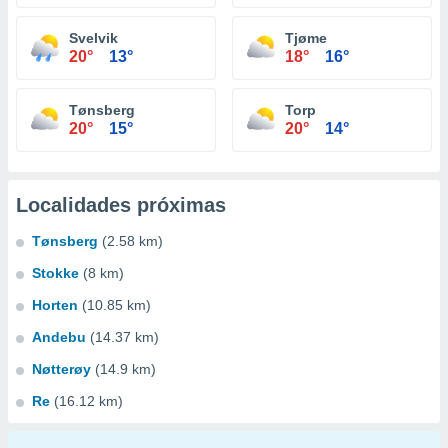
Svelvik
Tjøme
20°
13°
18°
16°
Tønsberg
Torp
20°
15°
20°
14°
Localidades próximas
Tønsberg
(2.58 km)
Stokke
(8 km)
Horten
(10.85 km)
Andebu
(14.37 km)
Nøtterøy
(14.9 km)
Re
(16.12 km)