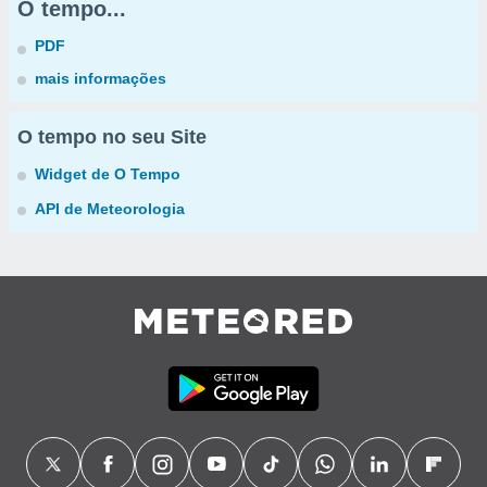
O tempo...
PDF
mais informações
O tempo no seu Site
Widget de O Tempo
API de Meteorologia