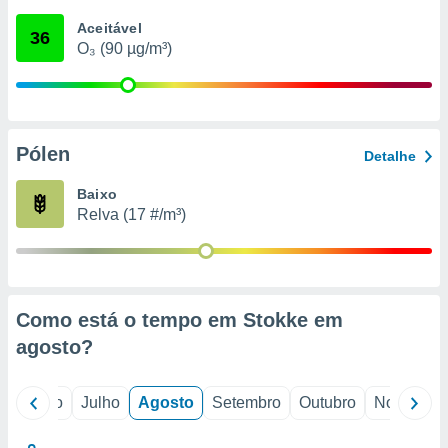
conteúdos.
Aceitável
36
O₃ (90 µg/m³)
ção
ão através
de
,
 e
Pólen
Detalhe
dos,
Baixo
publicidade
Relva (17 #/m³)
s, estudos
a e
mento de
ossos 1199
Como está o tempo em Stokke em
eiros
agosto
?
o
Junho
Julho
Agosto
Setembro
Outubro
Novembro