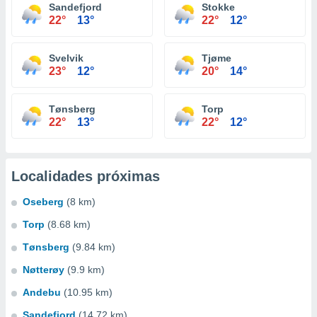
Sandefjord
Stokke
22°
13°
22°
12°
Svelvik
Tjøme
23°
12°
20°
14°
Tønsberg
Torp
22°
13°
22°
12°
Localidades próximas
Oseberg
(8 km)
Torp
(8.68 km)
Tønsberg
(9.84 km)
Nøtterøy
(9.9 km)
Andebu
(10.95 km)
Sandefjord
(14.72 km)