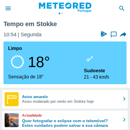
Tempo em Stokke
de
10:54
Segunda
...
 da
empo.pt) foi
Limpo
or
18°
is para
e as
 fornecidas
Sudoeste
 qualidade.
Sensação de 18°
21
43 km/h
r a este
s das
opções:
Aviso amarelo
Aviso moderado por vento em Stokke hoje
ookies e
 forma
Actualidade
e digital
Quer fotografar o eclipse com o telemóvel?
Estes cuidados podem salvar a sua câmara
da,