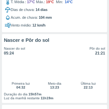
T. Média :
17°C
Máx.:
19°C
Min:
14°C
Dias de chuva:
14
dias
Acum. de chuva:
104 mm
Vento médio:
12 km/h
Nascer e Pôr do sol
Nascer do sol
Pôr do sol
05:24
21:21
Primeira luz
Meio-dia
Última luz
04:32
13:23
22:13
Duração do dia
15h57m
Luz da manhã restante
11h19m