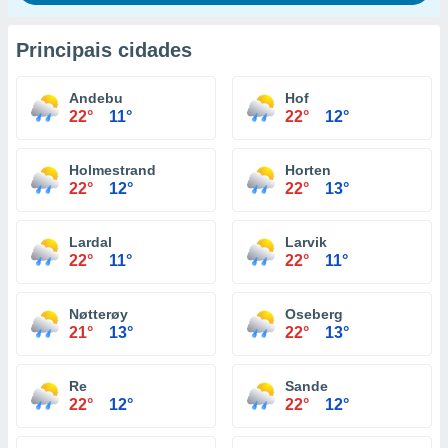
Principais cidades
Andebu
Hof
22°
11°
22°
12°
Holmestrand
Horten
22°
12°
22°
13°
Lardal
Larvik
22°
11°
22°
11°
Nøtterøy
Oseberg
21°
13°
22°
13°
Re
Sande
22°
12°
22°
12°