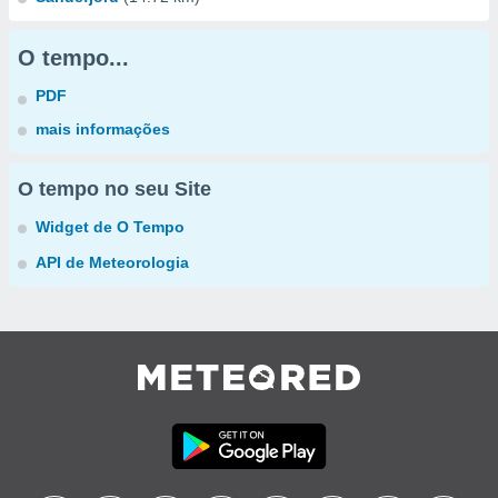
O tempo...
PDF
mais informações
O tempo no seu Site
Widget de O Tempo
API de Meteorologia