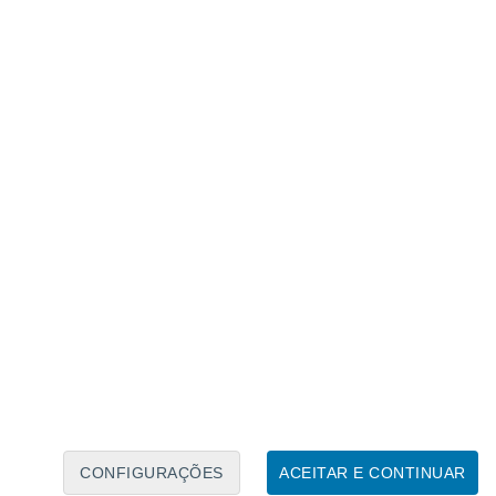
Calendário Lunar
Seg
Ter
Qua
Qui
Sex
Sáb
Domo
7
8
9
10
11
12
13
14
15
16
CONFIGURAÇÕES
ACEITAR E CONTINUAR