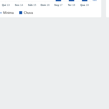
mm
Qui
13
Sex
14
Sáb
15
Dom
16
Seg
17
Ter
18
Qua
19
Mínima
Chuva