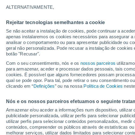
14°
ALTERNATIVAMENTE,
Rejeitar tecnologias semelhantes a cookie
Lua mingu
Se não aceitar a instalação de cookies, pode continuar a acede
Iluminada
Sensação de 14°
apenas instalaremos os cookies necessários para assegurar a 
analisar o comportamento ou para apresentar publicidade ou co
geral não personalizada. Pode recusar a instalação de cookies 
botão "Recusar".
Última hora
Aviso amarelo de tempo quente neste distrito:
Com o seu consentimento, nós e os
nossos parceiros
utilizamo
39 ºC e noites tropicais; saiba até quando
para armazenar, aceder e processar dados pessoais, tais como a
cookies. É possível que alguns fornecedores possam processa
O Tempo 1 - 7 Dias
Atualidade
Mapas de chuva
R
qual se pode opor. Para tal, pode retirar o seu consentimento 
clicando em “
Definições
” ou na nossa
Política de Cookies
neste
Nós e os nossos parceiros efetuamos o seguinte trata
Amanhã
Domingo
S
Hoje
Armazenar e/ou aceder a informações num dispositivo, utilizar da
8 Ago.
9 Ago.
7 Ago.
publicidade personalizada, utilizar perfis para selecionar public
utilizar perfis para selecionar conteúdos personalizados, med
conteúdos, compreender os públicos através de estatísticas ou
melhorar serviços, utilizar dados limitados para selecionar cont
80%
50%