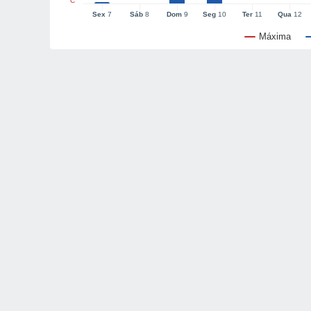
°C
Sex
7
Sáb
8
Dom
9
Seg
10
Ter
11
Qua
12
Máxima