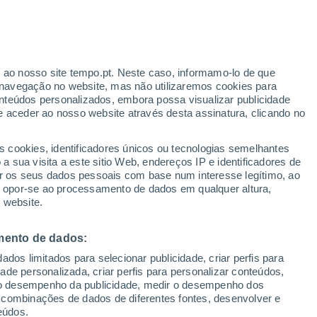
ante
r ao nosso site tempo.pt. Neste caso, informamo-lo de que
:
35%
navegação no website, mas não utilizaremos cookies para
nteúdos personalizados, embora possa visualizar publicidade
e aceder ao nosso website através desta assinatura, clicando no
 até
s cookies, identificadores únicos ou tecnologias semelhantes
 sua visita a este sitio Web, endereços IP e identificadores de
r os seus dados pessoais com base num interesse legítimo, ao
adar de Chuva
Satélites
Modelos
ou opor-se ao processamento de dados em qualquer altura,
 website.
mento de dados:
egunda
Terça
Quarta
Quinta
dos limitados para selecionar publicidade, criar perfis para
10 Ago.
11 Ago.
12 Ago.
13 Ago.
idade personalizada, criar perfis para personalizar conteúdos,
ir o desempenho da publicidade, medir o desempenho dos
 combinações de dados de diferentes fontes, desenvolver e
eúdos.
60%