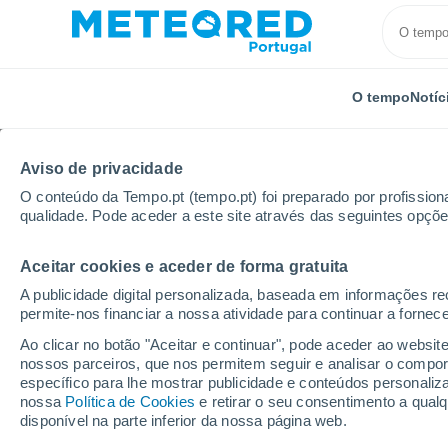
O tempo
Notíc
Aviso de privacidade
O conteúdo da Tempo.pt (tempo.pt) foi preparado por profissiona
qualidade. Pode aceder a este site através das seguintes opçõe
Aceitar cookies e aceder de forma gratuita
Início
Noruega
Vestfold
Lardal
A publicidade digital personalizada, baseada em informações r
permite-nos financiar a nossa atividade para continuar a fornec
Tempo em Lardal (Vestf
Ao clicar no botão "Aceitar e continuar", pode aceder ao websit
nossos parceiros, que nos permitem seguir e analisar o compo
01:10
Sexta
específico para lhe mostrar publicidade e conteúdos persona
nossa
Política de Cookies
e retirar o seu consentimento a qua
disponível na parte inferior da nossa página web.
Nuvens dispersas