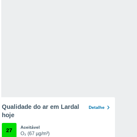
Qualidade do ar em Lardal
Detalhe
hoje
Aceitável
27
O₃ (67 µg/m³)