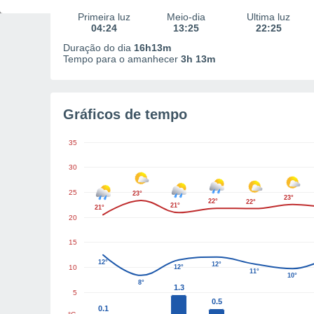
Primeira luz
Meio-dia
Última luz
04:24
13:25
22:25
Duração do dia
16h13m
Tempo para o amanhecer
3h 13m
Gráficos de tempo
35
30
25
23°
23°
22°
22°
21°
21°
20
15
12°
12°
10
12°
11°
10°
8°
1.3
5
0.5
0.1