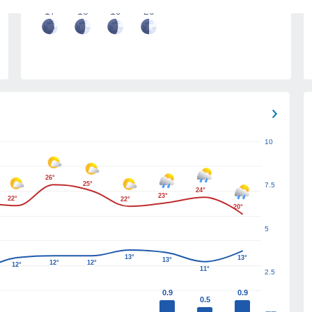
17
18
19
20
10
26°
25°
7.5
24°
23°
22°
22°
20°
5
13°
13°
13°
12°
12°
12°
11°
2.5
0.9
0.9
0.5