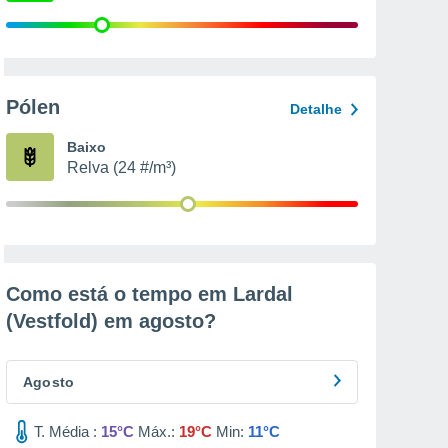
Pólen
Detalhe
Baixo
Relva (24 #/m³)
Como está o tempo em Lardal
(Vestfold) em
agosto
?
Agosto
T. Média :
15°C
Máx.:
19°C
Min:
11°C