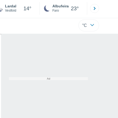
Lardal
Albufeira
Lisboa
14°
23°
Vestfold
Faro
Lisboa
°C