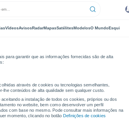
ias
Vídeos
Avisos
Radar
Mapas
Satélites
Modelos
O Mundo
Esqui
is para garantir que as informações fornecidas são de alta
s:
ecolhidas através de cookies ou tecnologias semelhantes,
er-lhe conteúdos de alta qualidade sem qualquer custo.
old)
e aceitando a instalação de todos os cookies, próprios ou dos
rtamento no website, bem como desenvolver um perfil
...
lizados com base no mesmo. Pode consultar mais informações na
lquer momento, clicando no botão
Definições de cookies
Por horas
Céu encoberto nas próximas
horas