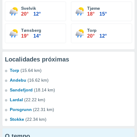
Svelvik
Tjøme
20°
12°
18°
15°
Tønsberg
Torp
19°
14°
20°
12°
Localidades próximas
Torp
(15.64 km)
Andebu
(16.62 km)
Sandefjord
(18.14 km)
Lardal
(22.22 km)
Porsgrunn
(22.31 km)
Stokke
(22.34 km)
O tempo...