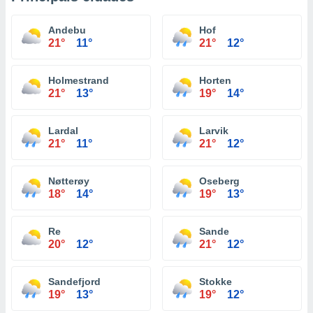
Andebu
Hof
21°
11°
21°
12°
Holmestrand
Horten
21°
13°
19°
14°
Lardal
Larvik
21°
11°
21°
12°
Nøtterøy
Oseberg
18°
14°
19°
13°
Re
Sande
20°
12°
21°
12°
Sandefjord
Stokke
19°
13°
19°
12°