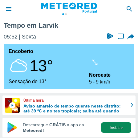
Tempo em Larvik
de
05:52
Sexta
...
 da
empo.pt) foi
Encoberto
or
13°
is para
e as
 fornecidas
Noroeste
 qualidade.
Sensação de 13°
5
9 km/h
r a este
s das
opções:
Última hora
Aviso amarelo de tempo quente neste distrito:
ookies e
até 39 ºC e noites tropicais; saiba até quando
 forma
Descarregue
GRÁTIS
a app da
Instalar
e digital
Meteored!
da,