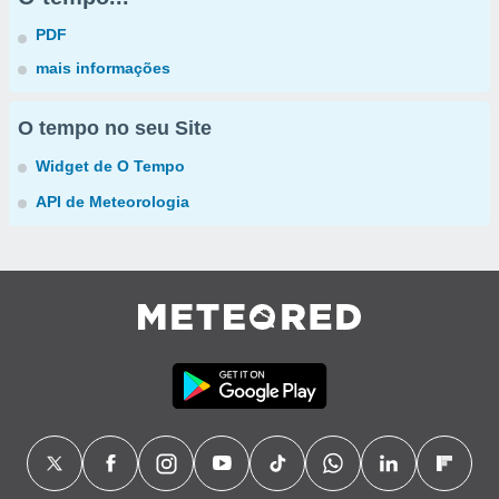
PDF
mais informações
O tempo no seu Site
Widget de O Tempo
API de Meteorologia