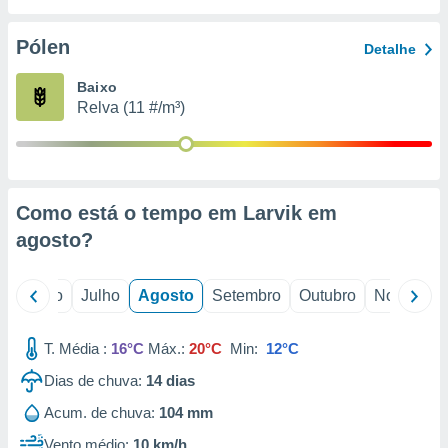
conteúdos.
Pólen
Detalhe
ção
Baixo
ão através
Relva (11 #/m³)
de
,
 e
dos,
publicidade
Como está o tempo em Larvik em
s, estudos
agosto
?
a e
mento de
o
Junho
Julho
Agosto
Setembro
Outubro
Novembro
ossos 1199
eiros
T. Média :
16°C
Máx.:
20°C
Min:
12°C
Dias de chuva:
14
dias
Acum. de chuva:
104 mm
Vento médio:
10 km/h