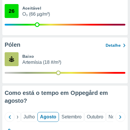
conteúdos.
Aceitável
26
O₃ (66 µg/m³)
ção
ão através
de
,
 e
Pólen
Detalhe
dos,
Baixo
publicidade
Artemísia (18 #/m³)
s, estudos
a e
mento de
ossos 1199
Como está o tempo em Oppegård em
eiros
agosto
?
o
Junho
Julho
Agosto
Setembro
Outubro
Novembro