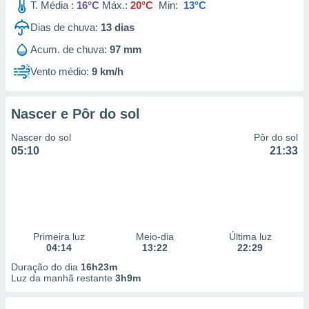
T. Média :
16°C
Máx.:
20°C
Min:
13°C
Dias de chuva:
13
dias
Acum. de chuva:
97 mm
Vento médio:
9 km/h
Nascer e Pôr do sol
Nascer do sol
Pôr do sol
05:10
21:33
Primeira luz
Meio-dia
Última luz
04:14
13:22
22:29
Duração do dia
16h23m
Luz da manhã restante
3h9m