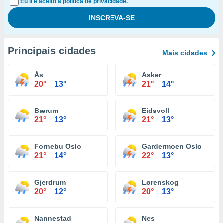
Eu li e aceito a política de privacidade.
Principais cidades
Mais cidades
Ås
Asker
20°
13°
21°
14°
Bærum
Eidsvoll
21°
13°
21°
13°
Fornebu Oslo
Gardermoen Oslo
21°
14°
22°
13°
Gjerdrum
Lørenskog
20°
12°
20°
13°
Nannestad
Nes