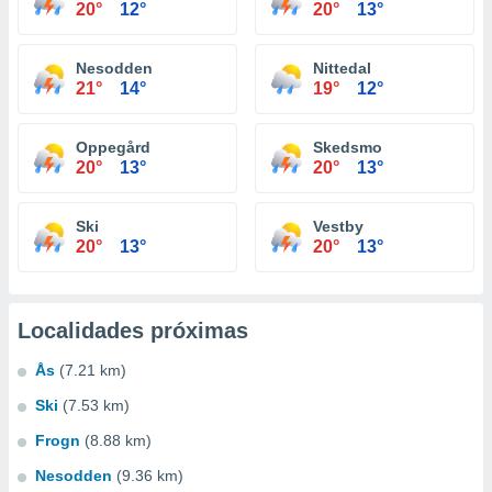
20°
12°
20°
13°
Nesodden
Nittedal
21°
14°
19°
12°
Oppegård
Skedsmo
20°
13°
20°
13°
Ski
Vestby
20°
13°
20°
13°
Localidades próximas
Ås
(7.21 km)
Ski
(7.53 km)
Frogn
(8.88 km)
Nesodden
(9.36 km)