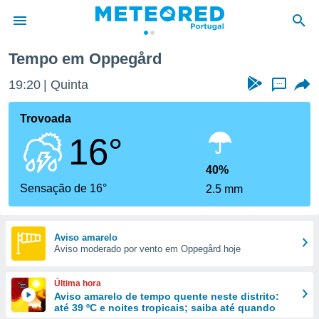
Tempo em Oppegård
de
19:20
Quinta
...
 da
empo.pt) foi
Trovoada
or
16°
is para
e as
 fornecidas
40%
 qualidade.
Sensação de 16°
2.5 mm
r a este
s das
opções:
Aviso amarelo
Aviso moderado por vento em Oppegård hoje
ookies e
 forma
Última hora
e digital
Aviso amarelo de tempo quente neste distrito:
até 39 ºC e noites tropicais; saiba até quando
da,