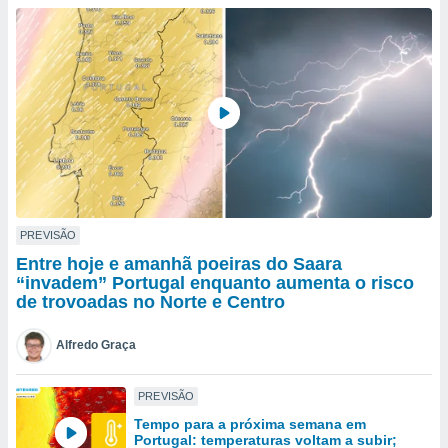
para lhe
licidade e
ados com
esmo. Pode
ais
s na nossa
 Cookies
e
u
nto a
omento,
 botão
de cookies
PREVISÃO
na parte
Entre hoje e amanhã poeiras do Saara
nossa
“invadem” Portugal enquanto aumenta o risco
.
de trovoadas no Norte e Centro
IVAMENTE,
Alfredo Graça
as
PREVISÃO
tes a
Tempo para a próxima semana em
Portugal: temperaturas voltam a subir;