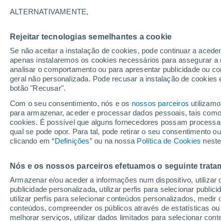
14°
ALTERNATIVAMENTE,
Rejeitar tecnologias semelhantes a cookie
Lua mingu
Se não aceitar a instalação de cookies, pode continuar a acede
Iluminada
Sensação de 14°
apenas instalaremos os cookies necessários para assegurar a 
analisar o comportamento ou para apresentar publicidade ou co
geral não personalizada. Pode recusar a instalação de cookies 
botão "Recusar".
Última hora
Hoje e amanhã poeiras do Saara “invadem”
Com o seu consentimento, nós e os
nossos parceiros
utilizamo
Portugal: risco de trovoadas no Norte e Centr
para armazenar, aceder e processar dados pessoais, tais como a
aumenta
cookies. É possível que alguns fornecedores possam processa
O Tempo 1 - 7 Dias
Atualidade
Mapas de nuvens
qual se pode opor. Para tal, pode retirar o seu consentimento 
clicando em “
Definições
” ou na nossa
Política de Cookies
neste
Nós e os nossos parceiros efetuamos o seguinte trata
Amanhã
Domingo
S
Hoje
Armazenar e/ou aceder a informações num dispositivo, utilizar da
8 Ago.
9 Ago.
7 Ago.
publicidade personalizada, utilizar perfis para selecionar public
utilizar perfis para selecionar conteúdos personalizados, med
conteúdos, compreender os públicos através de estatísticas ou
melhorar serviços, utilizar dados limitados para selecionar cont
70%