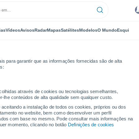
ias
Vídeos
Avisos
Radar
Mapas
Satélites
Modelos
O Mundo
Esqui
is para garantir que as informações fornecidas são de alta
s:
ecolhidas através de cookies ou tecnologias semelhantes,
er-lhe conteúdos de alta qualidade sem qualquer custo.
e aceitando a instalação de todos os cookies, próprios ou dos
rtamento no website, bem como desenvolver um perfil
...
lizados com base no mesmo. Pode consultar mais informações na
lquer momento, clicando no botão
Definições de cookies
Por horas
Intervalos nublados nas
próximas horas