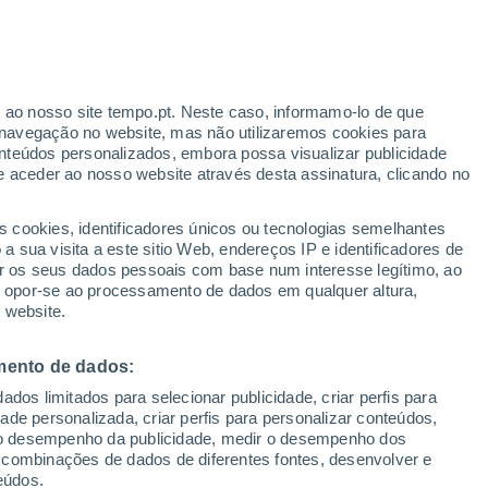
ante
r ao nosso site tempo.pt. Neste caso, informamo-lo de que
:
35%
navegação no website, mas não utilizaremos cookies para
nteúdos personalizados, embora possa visualizar publicidade
e aceder ao nosso website através desta assinatura, clicando no
s cookies, identificadores únicos ou tecnologias semelhantes
o
 sua visita a este sitio Web, endereços IP e identificadores de
r os seus dados pessoais com base num interesse legítimo, ao
Radar de Chuva
Satélites
Modelos
ou opor-se ao processamento de dados em qualquer altura,
 website.
mento de dados:
egunda
Terça
Quarta
Quinta
dos limitados para selecionar publicidade, criar perfis para
10 Ago.
11 Ago.
12 Ago.
13 Ago.
idade personalizada, criar perfis para personalizar conteúdos,
ir o desempenho da publicidade, medir o desempenho dos
 combinações de dados de diferentes fontes, desenvolver e
eúdos.
70%