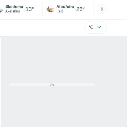
Skedsmo
Albufeira
Lisboa
13°
26°
Akershus
Faro
Lisboa
°C