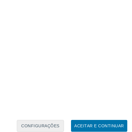
Calendário Lunar
Seg
Ter
Qua
Qui
Sex
Sáb
Domo
7
8
9
10
11
12
13
14
15
16
17
18
19
20
CONFIGURAÇÕES
ACEITAR E CONTINUAR