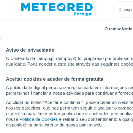
O tempo
Notíc
Aviso de privacidade
O conteúdo da Tempo.pt (tempo.pt) foi preparado por profissiona
qualidade. Pode aceder a este site através das seguintes opçõe
Aceitar cookies e aceder de forma gratuita
Início
Noruega
Akershus
Skedsmo
A publicidade digital personalizada, baseada em informações r
permite-nos financiar a nossa atividade para continuar a fornec
Tempo em Skedsmo
Ao clicar no botão "Aceitar e continuar", pode aceder ao websit
nossos parceiros, que nos permitem seguir e analisar o compo
23:09
Sexta
específico para lhe mostrar publicidade e conteúdos persona
nossa
Política de Cookies
e retirar o seu consentimento a qua
disponível na parte inferior da nossa página web.
Nuvens dispersas