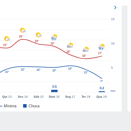
15
25°
23°
10
22°
21°
18°
17°
16°
5
13°
12°
12°
12°
11°
11°
7°
0.5
0.2
mm
Qui
13
Sex
14
Sáb
15
Dom
16
Seg
17
Ter
18
Qua
19
Mínima
Chuva