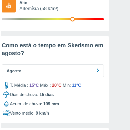
Alto
Artemísia (58 #/m³)
Como está o tempo em Skedsmo em
agosto
?
Agosto
T. Média :
15°C
Máx.:
20°C
Min:
11°C
Dias de chuva:
15
dias
Acum. de chuva:
109 mm
Vento médio:
9 km/h