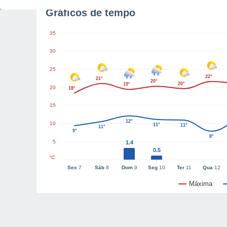
Gráficos de tempo
35
30
25
22°
21°
20°
20°
19°
20
18°
15
12°
10
11°
11°
11°
9°
8°
5
1.4
0.5
°C
Sex
7
Sáb
8
Dom
9
Seg
10
Ter
11
Qua
12
Máxima