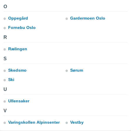
para lhe
O
licidade e
Oppegård
Gardermoen Oslo
ados com
esmo. Pode
Fornebu Oslo
ais
s na nossa
R
 Cookies
e
u
Rælingen
nto a
omento,
S
 botão
de cookies
Skedsmo
Sørum
na parte
Ski
nossa
.
U
IVAMENTE,
Ullensaker
V
as
tes a
Varingskollen Alpinsenter
Vestby