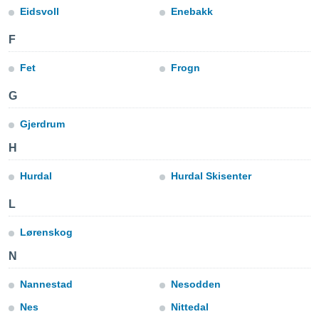
m
Eidsvoll
Enebakk
 recolhidas
cookies ou
F
, permite-
Fet
Frogn
ar a nossa
ara
ACEITAR
G
 fornecer-
E
os de alta
CONTINUAR
Gjerdrum
sem
sto.
H
CONFIGURAÇÕES
o botão
ontinuar",
Hurdal
Hurdal Skisenter
r ao
itando a
L
de todos os
óprios ou
Lørenskog
parceiros,
N
rmitem
lisar o
nto no
Nannestad
Nesodden
em como
Nes
Nittedal
 um perfil