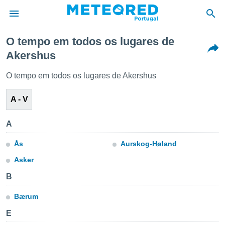
O tempo em todos os lugares de
Akershus
de
 da
O tempo em todos os lugares de Akershus
empo.pt) foi
or
A - V
is para
e as
 fornecidas
A
 qualidade.
r a este
Ås
Aurskog-Høland
s das
opções:
Asker
ookies e
B
 forma
Bærum
e digital
E
da,