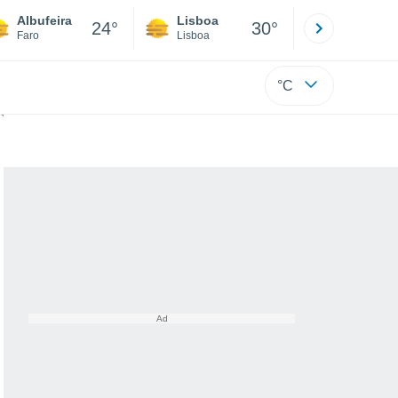
Albufeira
Lisboa
Porto
24°
30°
Faro
Lisboa
Porto
°C
as temperaturas para Portugal