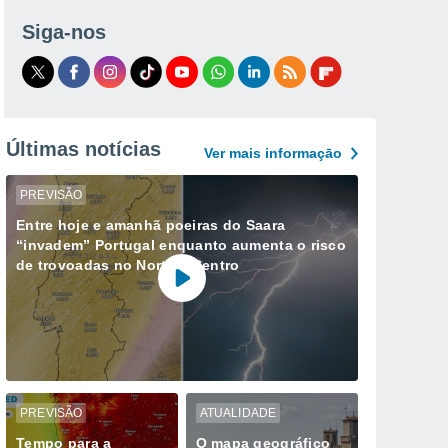
Siga-nos
Últimas notícias
Ver mais informaçāo
PREVISÃO
Entre hoje e amanhã poeiras do Saara
“invadem” Portugal enquanto aumenta o risco
de trovoadas no Norte e Centro
PREVISÃO
ATUALIDADE
Tempo para a
O mapa geográfico