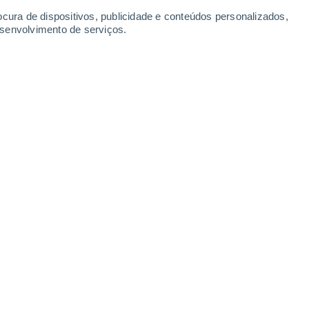
ocura de dispositivos, publicidade e conteúdos personalizados,
esenvolvimento de serviços.
com temperaturas acima dos 40 ºC em diversos locais do país,
8/2025 18:03
6 min
nco distritos estão isentos de qualquer
Braga,
Porto
, Aveiro e
Lisboa
. Os distritos de
Faro
encontram-se sob aviso amarelo e os