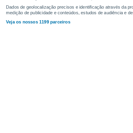
Dados de geolocalização precisos e identificação através da pr
medição de publicidade e conteúdos, estudos de audiência e d
Veja os nossos 1199 parceiros
A primeira quinzena de agosto foi extremamente quente, 
durante vários dias. Como será a segunda quinzena?
Joana Campos
15/0
Este feriado,
15 de agosto, apenas ci
aviso
, dos quais:
Viana do Castelo
, 
Coimbra, Leiria,
Santarém
, Setúbal e