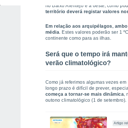
no Baixo Alentejo e a oeste, como p
território deverá registar valores n
Em relação aos arquipélagos, ambo
média
. Estes valores poderão ser 1 º
continente como para as ilhas.
Será que o tempo irá mante
verão climatológico?
Como já referimos algumas vezes em p
longo prazo é difícil de prever, espe
começa a tornar-se mais dinâmica
,
outono climatológico (1 de setembro).
Artigo r