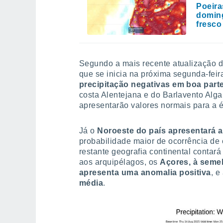
Poeira
doming
fresco
Segundo a mais recente atualização 
que se inicia na próxima segunda-feir
precipitação negativas em boa parte
costa Alentejana e do Barlavento Algar
apresentarão valores normais para a 
Já o
Noroeste do país apresentará a
probabilidade maior de ocorrência de 
restante geografia continental contar
aos arquipélagos, os
Açores, à seme
apresenta uma anomalia positiva
, e
média
.