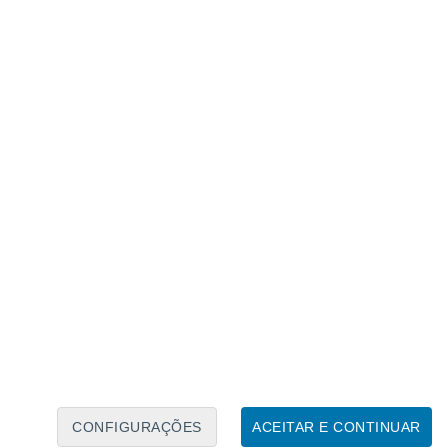
re algumas anomalias negativas da temperatura, a
embro, mostra anomalias térmicas positivas.
ma quinzena de agosto
, ou seja, a semana
sto e 1 de setembro,
o mapa de anomalias
sitivos
, essencialmente no litoral Centro e
CONFIGURAÇÕES
ACEITAR E CONTINUAR
o Alentejo, as anomalias possam acontecer