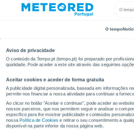
O tempo
Notíc
TODOS
ATUALIDADE
CIÊNCIA
PREVISÃO
ASTRON
Aviso de privacidade
O conteúdo da Tempo.pt (tempo.pt) foi preparado por profissiona
qualidade. Pode aceder a este site através das seguintes opçõe
Aceitar cookies e aceder de forma gratuita
A publicidade digital personalizada, baseada em informações r
permite-nos financiar a nossa atividade para continuar a fornec
Início
Notícias
Previsão
O tempo na segunda me
Ao clicar no botão "Aceitar e continuar", pode aceder ao websit
nossos parceiros, que nos permitem seguir e analisar o compo
específico para lhe mostrar publicidade e conteúdos persona
O tempo na segunda m
nossa
Política de Cookies
e retirar o seu consentimento a qua
disponível na parte inferior da nossa página web.
segundo o melhor mod