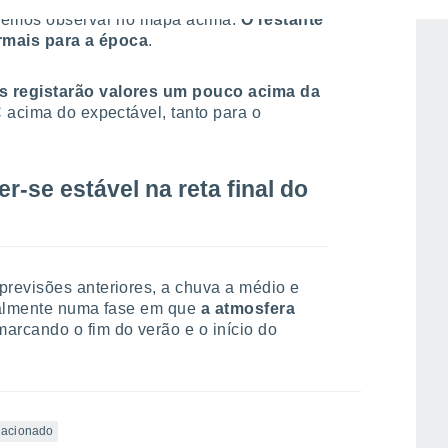
odemos observar no mapa acima.
O restante
ormais para a época
.
s registarão valores um pouco acima da
C acima do expectável, tanto para o
r-se estável na reta final do
revisões anteriores, a chuva a médio e
cialmente numa fase em que
a atmosfera
 marcando o fim do verão e o início do
elacionado