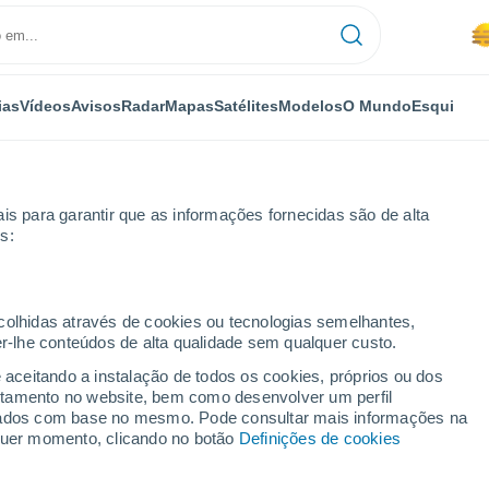
ias
Vídeos
Avisos
Radar
Mapas
Satélites
Modelos
O Mundo
Esqui
OMIA
PLANTAS
LAZER
is para garantir que as informações fornecidas são de alta
s:
ecolhidas através de cookies ou tecnologias semelhantes,
er-lhe conteúdos de alta qualidade sem qualquer custo.
tade de agosto, segundo o melhor modelo: assim se prevê a chuva e 
e aceitando a instalação de todos os cookies, próprios ou dos
rtamento no website, bem como desenvolver um perfil
lizados com base no mesmo. Pode consultar mais informações na
etade de agosto,
lquer momento, clicando no botão
Definições de cookies
elo: assim se prevê a