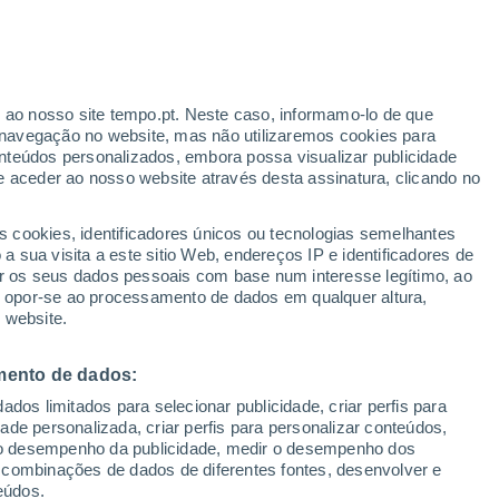
as para Portugal
turas bastante elevadas em praticamente
 elevado de incêndio e para uma série de
r ao nosso site tempo.pt. Neste caso, informamo-lo de que
navegação no website, mas não utilizaremos cookies para
 Como será a segunda quinzena?
nteúdos personalizados, embora possa visualizar publicidade
e aceder ao nosso website através desta assinatura, clicando no
s cookies, identificadores únicos ou tecnologias semelhantes
 sua visita a este sitio Web, endereços IP e identificadores de
r os seus dados pessoais com base num interesse legítimo, ao
ou opor-se ao processamento de dados em qualquer altura,
 website.
mento de dados:
dos limitados para selecionar publicidade, criar perfis para
idade personalizada, criar perfis para personalizar conteúdos,
ir o desempenho da publicidade, medir o desempenho dos
 combinações de dados de diferentes fontes, desenvolver e
eúdos.