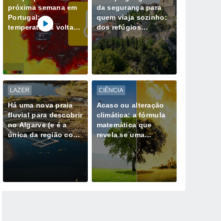
próxima semana em
da segurança para
Portugal:
quem viaja sozinho:
temperaturas voltam
dos refúgios
a subir; máximas na
europeus aos
ordem dos 40 ºC
destinos de maior
regressam ao
risco
continente
LAZER
CIÊNCIA
Há uma nova praia
Acaso ou alteração
fluvial para descobrir
climática: a fórmula
no Algarve (e é a
matemática que
única da região com
revela se uma
Bandeira Azul)
tempestade extrema
já não é natural