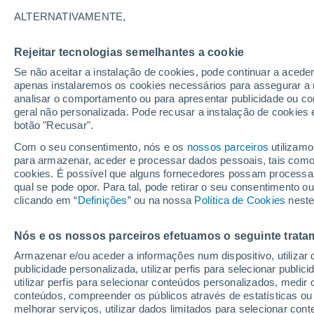
chuva e as temperatur
ALTERNATIVAMENTE,
Agosto tem sido um mês com tempera
Rejeitar tecnologias semelhantes a cookie
todo o país, contribuindo para o risco
Se não aceitar a instalação de cookies, pode continuar a acede
apenas instalaremos os cookies necessários para assegurar a 
avisos meteorológicos consecutivos.
analisar o comportamento ou para apresentar publicidade ou co
Acompanhe aqui!
geral não personalizada. Pode recusar a instalação de cookies 
botão "Recusar".
Com o seu consentimento, nós e os
nossos parceiros
utilizamo
para armazenar, aceder e processar dados pessoais, tais como a
cookies. É possível que alguns fornecedores possam processa
qual se pode opor. Para tal, pode retirar o seu consentimento 
clicando em “
Definições
” ou na nossa
Política de Cookies
neste
Nós e os nossos parceiros efetuamos o seguinte trata
Armazenar e/ou aceder a informações num dispositivo, utilizar da
publicidade personalizada, utilizar perfis para selecionar public
utilizar perfis para selecionar conteúdos personalizados, med
conteúdos, compreender os públicos através de estatísticas ou
melhorar serviços, utilizar dados limitados para selecionar cont