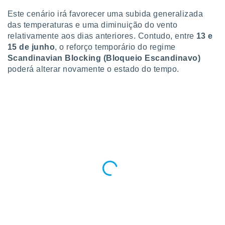
o qual se
Este cenário irá favorecer uma subida generalizada
ara tal,
das temperaturas e uma diminuição do vento
 o seu
relativamente aos dias anteriores. Contudo, entre
13 e
to ou opor-
essamento
15 de junho
, o reforço temporário do regime
m qualquer
Scandinavian Blocking (Bloqueio Escandinavo)
ando em “
poderá alterar novamente o estado do tempo.
 ou na
 Cookies
te.
 nossos
s o
o de
e/ou aceder
ões num
utilizar
ados para
publicidade,