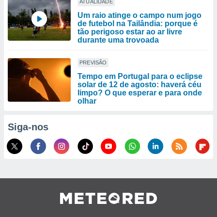
ATUALIDADE
Um raio atinge o campo num jogo
de futebol na Tailândia: porque é
tão perigoso estar ao ar livre
durante uma trovoada
PREVISÃO
Tempo em Portugal para o eclipse
solar de 12 de agosto: haverá céu
limpo? O que esperar e para onde
olhar
Siga-nos