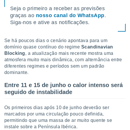
tar a
de cookies,
Seja o primeiro a receber as previsões
uar a
graças ao
nosso canal do WhatsApp
.
osso site
Siga-nos e ative as notificações.
este caso,
lo de que
talaremos
Se há poucos dias o cenário apontava para um
s para
domínio quase contínuo do regime
Scandinavian
a navegação
Blocking
, a atualização mais recente mostra uma
, mas não
atmosfera muito mais dinâmica, com alternância entre
s cookies
diferentes regimes e períodos sem um padrão
ar o
dominante.
nto ou
ntar
Entre 11 e 15 de junho o calor intenso será
 ou
seguido de instabilidade
dos,
ssa
ublicidade
Os primeiros dias após 10 de junho deverão ser
marcados por uma circulação pouco definida,
ada. Pode
permitindo que uma massa de ar muito quente se
nstalação de
instale sobre a Península Ibérica.
ceder ao