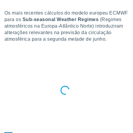
para lhe
licidade e
Os mais recentes cálculos do modelo europeu ECMWF
ados com
para os
Sub-seasonal
Weather Regimes
(Regimes
esmo. Pode
atmosféricos na Europa-Atlântico Norte) introduziram
ais
alterações relevantes na previsão da circulação
s na nossa
atmosférica para a segunda metade de junho.
 Cookies
e
u
nto a
omento,
 botão
de cookies
na parte
nossa
.
IVAMENTE,
as
tes a