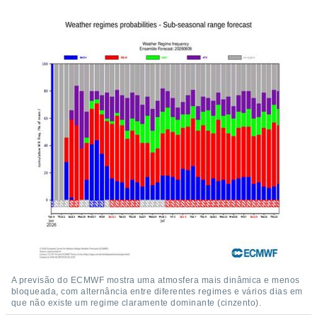
ite através
atura,
 botão
nto, nós e
arceiros
cookies,
ores únicos
ias
s para
 aceder e
dados
ais como a
 este sitio
eços IP e
ores de
possível
es possam
A previsão do ECMWF mostra uma atmosfera mais dinâmica e menos
os seus
bloqueada, com alternância entre diferentes regimes e vários dias em
oais com
que não existe um regime claramente dominante (cinzento).
nteresse