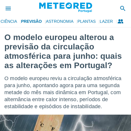
CIÊNCIA
PREVISÃO
ASTRONOMIA
PLANTAS
LAZER
de
O modelo europeu alterou a
 da
previsão da circulação
empo.pt) foi
or
atmosférica para junho: quais
is para
as alterações em Portugal?
e as
 fornecidas
 qualidade.
O modelo europeu reviu a circulação atmosférica
r a este
para junho, apontando agora para uma segunda
s das
opções:
metade do mês mais dinâmica em Portugal, com
alternância entre calor intenso, períodos de
ookies e
estabilidade e episódios de instabilidade.
 forma
e digital
da,