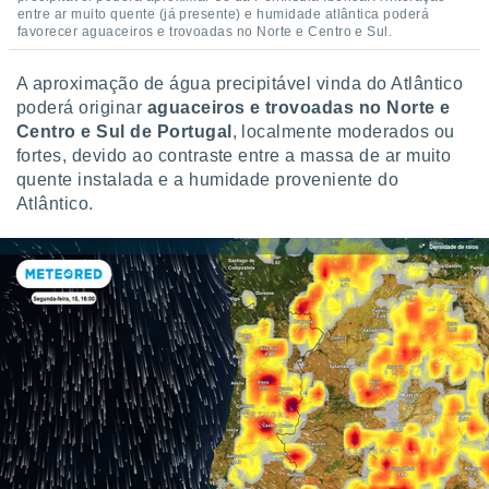
conteúdos.
entre ar muito quente (já presente) e humidade atlântica poderá
favorecer aguaceiros e trovoadas no Norte e Centro e Sul.
ção
A aproximação de água precipitável vinda do Atlântico
ão através
poderá originar
aguaceiros e trovoadas no Norte e
de
Centro e Sul de Portugal
, localmente moderados ou
,
fortes, devido ao contraste entre a massa de ar muito
 e
quente instalada e a humidade proveniente do
dos,
Atlântico.
publicidade
s, estudos
a e
mento de
ossos 1199
eiros