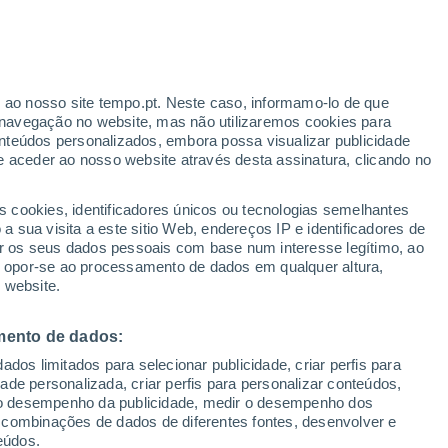
do com o melhor modelo
tualizou e mostra-nos o que esperar do
m o que contar em relação à temperatura
r ao nosso site tempo.pt. Neste caso, informamo-lo de que
navegação no website, mas não utilizaremos cookies para
nteúdos personalizados, embora possa visualizar publicidade
e aceder ao nosso website através desta assinatura, clicando no
s cookies, identificadores únicos ou tecnologias semelhantes
 sua visita a este sitio Web, endereços IP e identificadores de
r os seus dados pessoais com base num interesse legítimo, ao
ou opor-se ao processamento de dados em qualquer altura,
 website.
mento de dados:
dos limitados para selecionar publicidade, criar perfis para
idade personalizada, criar perfis para personalizar conteúdos,
ir o desempenho da publicidade, medir o desempenho dos
 combinações de dados de diferentes fontes, desenvolver e
eúdos.