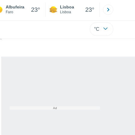
Albufeira
Lisboa
Porto
23°
23°
Faro
Lisboa
Porto
°C
, de acordo com o melhor modelo