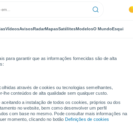
ias
Vídeos
Avisos
Radar
Mapas
Satélites
Modelos
O Mundo
Esqui
OMIA
PLANTAS
LAZER
is para garantir que as informações fornecidas são de alta
s:
ecolhidas através de cookies ou tecnologias semelhantes,
er-lhe conteúdos de alta qualidade sem qualquer custo.
ês de agosto em Portugal: eis as tendências de chuva e temperatura
e aceitando a instalação de todos os cookies, próprios ou dos
rtamento no website, bem como desenvolver um perfil
lizados com base no mesmo. Pode consultar mais informações na
 mês de agosto em
lquer momento, clicando no botão
Definições de cookies
ncias de chuva e