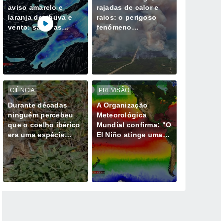
aviso amarelo e
rajadas de calor e
laranja de chuva e
raios: o perigoso
vento: saiba as
fenómeno
horas mais críticas
meteorológico
desta quinta, 6 de
gerado por mega-
agosto
incêndios
CIÊNCIA
PREVISÃO
Durante décadas
A Organização
ninguém percebeu
Meteorológica
que o coelho ibérico
Mundial confirma: "O
era uma espécie
El Niño atinge uma
diferente e isso
intensidade sem
muda tudo
precedentes desde
há vários anos"