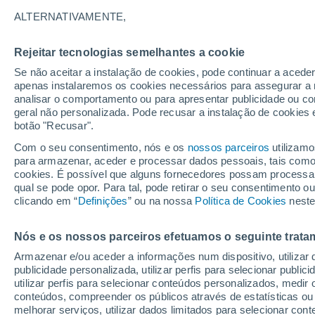
temperatura, de acor
ALTERNATIVAMENTE,
O modelo de referência da Meteored a
Rejeitar tecnologias semelhantes a cookie
que resta do mês de agosto. Saiba co
Se não aceitar a instalação de cookies, pode continuar a acede
apenas instalaremos os cookies necessários para assegurar a 
e à chuva para as próximas semanas!
analisar o comportamento ou para apresentar publicidade ou co
geral não personalizada. Pode recusar a instalação de cookies 
botão "Recusar".
Com o seu consentimento, nós e os
nossos parceiros
utilizamo
para armazenar, aceder e processar dados pessoais, tais como a
cookies. É possível que alguns fornecedores possam processa
qual se pode opor. Para tal, pode retirar o seu consentimento 
clicando em “
Definições
” ou na nossa
Política de Cookies
neste
Nós e os nossos parceiros efetuamos o seguinte trata
Armazenar e/ou aceder a informações num dispositivo, utilizar da
publicidade personalizada, utilizar perfis para selecionar public
utilizar perfis para selecionar conteúdos personalizados, med
conteúdos, compreender os públicos através de estatísticas ou
melhorar serviços, utilizar dados limitados para selecionar cont