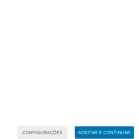
referência mostra anomalias positivas superiores à
ima,
as anomalias abrangem
o especialmente expressivas no Norte e
os de temperatura que podem chegar aos
ra o mês em questão.
 litoral, esta anomalia será mais baixa
,
star valores até 1,5ºC acima da média para
 altos e baixos,
conta com temperaturas
de Norte a Sul
do país e assim deverá
peraturas não possam baixar nas
ovavelmente irá acontecer, no entanto, o
CONFIGURAÇÕES
ACEITAR E CONTINUAR
 do expectável.