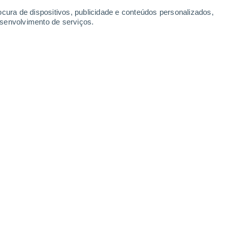
ocura de dispositivos, publicidade e conteúdos personalizados,
esenvolvimento de serviços.
s dados para o atual mês de agosto.
8/2025 08:03
4 min
r, nas últimas semanas.
Chegou mesmo a
etaram toda a
Europa
, incluindo o nosso
 calor também costuma chegar para ficar.
português mais duas regiões da
Madeira
co devido ao calor
, mas será para