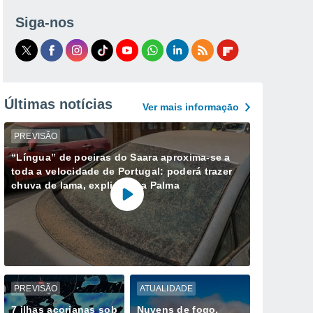
Siga-nos
Últimas notícias
Ver mais informaçāo
PREVISÃO
“Língua” de poeiras do Saara aproxima-se a
toda a velocidade de Portugal: poderá trazer
chuva de lama, explica Ana Palma
PREVISÃO
ATUALIDADE
7 ilhas açorianas sob
Nuvens de fogo,