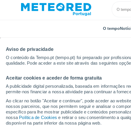
O tempo
Notíc
TODOS
ATUALIDADE
CIÊNCIA
PREVISÃO
ASTRON
Aviso de privacidade
O conteúdo da Tempo.pt (tempo.pt) foi preparado por profissiona
qualidade. Pode aceder a este site através das seguintes opçõe
Aceitar cookies e aceder de forma gratuita
A publicidade digital personalizada, baseada em informações r
permite-nos financiar a nossa atividade para continuar a fornec
Início
Notícias
Previsão
Nova previsão para o m
Ao clicar no botão "Aceitar e continuar", pode aceder ao websit
nossos parceiros, que nos permitem seguir e analisar o compo
específico para lhe mostrar publicidade e conteúdos persona
Nova previsão para o
nossa
Política de Cookies
e retirar o seu consentimento a qua
disponível na parte inferior da nossa página web.
Portugal: eis as tendê