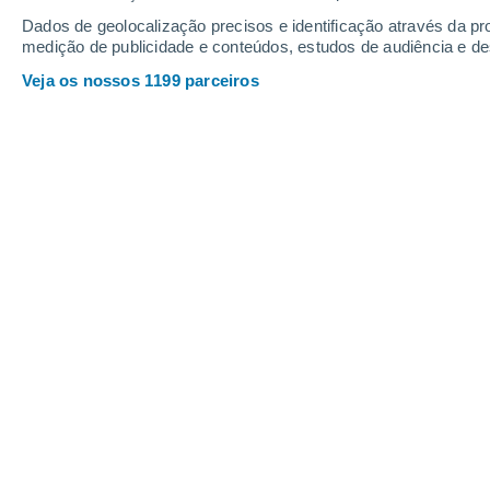
Dados de geolocalização precisos e identificação através da pr
medição de publicidade e conteúdos, estudos de audiência e d
Veja os nossos 1199 parceiros
O modelo de referência da Meteored, ECMWF, atualizou o
Joana Campos
09/0
Portugal tem sido fustigado pelo calo
escapar das anomalias frias que af
vizinho,
Espanha
, onde normalmente o
Neste momento,
todo o continente 
se encontram sob aviso meteorológi