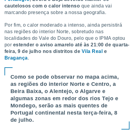
ite através
cautelosos com o calor intenso
que ainda vai
atura,
marcando presença sobre a nossa geografia.
 botão
Por fim, o calor moderado a intenso, ainda persistirá
nas regiões do interior Norte, sobretudo nas
nto, nós e
localidades do Vale do Douro, pelo que o IPMA optou
arceiros
por
estender o aviso amarelo até às 21:00 de quarta-
cookies,
feira, 9 de julho nos distritos de
Vila Real
e
ores únicos
Bragança
.
ias
s para
 aceder e
dados
Como se pode observar no mapa acima,
ais como a
as regiões do interior Norte e Centro, a
 este sitio
Beira Baixa, o Alentejo, o Algarve e
eços IP e
algumas zonas em redor dos rios Tejo e
ores de
possível
Mondego, serão as mais quentes de
Portugal continental nesta terça-feira, 8
es possam
de julho.
os seus
oais com
nteresse