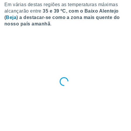
o qual se
Em várias destas regiões as temperaturas máximas
ara tal,
alcançarão entre
35 e 39 ºC, com o Baixo Alentejo
 o seu
(
Beja
) a destacar-se como a zona mais quente do
to ou opor-
nosso país amanhã
.
essamento
m qualquer
ando em “
 ou na
 Cookies
te.
 nossos
s o
o de
e/ou aceder
ões num
utilizar
ados para
publicidade,