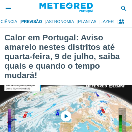
CIÊNCIA
PREVISÃO
ASTRONOMIA
PLANTAS
LAZER
de
Calor em Portugal: Aviso
 da
amarelo nestes distritos até
empo.pt) foi
or
quarta-feira, 9 de julho, saiba
is para
quais e quando o tempo
e as
 fornecidas
mudará!
 qualidade.
r a este
s das
opções:
ookies e
 forma
e digital
da,