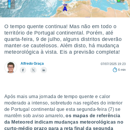
m
 recolhidas
cookies ou
, permite-
O tempo quente continua! Mas não em todo o
ar a nossa
território de Portugal continental. Porém, até
ara
ACEITAR
quarta-feira, 9 de julho, alguns distritos deverão
 fornecer-
E
manter-se cautelosos. Além disto, há mudança
os de alta
CONTINUAR
sem
meteorológica à vista. Eis a previsão completa!
sto.
CONFIGURAÇÕES
Alfredo Graça
07/07/2025 19:23
o botão
6 min
ontinuar",
r ao
itando a
de todos os
óprios ou
Após mais uma jornada de tempo quente e calor
parceiros,
moderado a intenso, sobretudo nas regiões do interior
rmitem
de Portugal continental que esta segunda-feira (7) se
lisar o
nto no
mantêm sob aviso amarelo,
os mapas de referência
em como
da Meteored indicam mudanças meteorológicas no
 um perfil
curto-médio prazo para a reta final da segunda