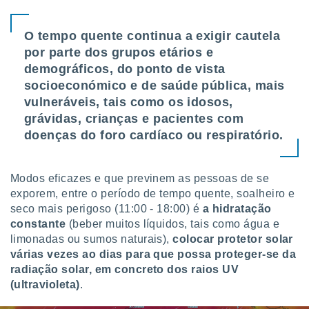
conteúdos.
O tempo quente continua a exigir cautela
ção
por parte dos grupos etários e
ão através
demográficos, do ponto de vista
de
socioeconómico e de saúde pública, mais
,
vulneráveis, tais como os idosos,
 e
grávidas, crianças e pacientes com
dos,
doenças do foro cardíaco ou respiratório.
publicidade
s, estudos
a e
Modos eficazes e que previnem as pessoas de se
mento de
exporem, entre o período de tempo quente, soalheiro e
seco mais perigoso (11:00 - 18:00) é
a hidratação
ossos 1199
constante
(beber muitos líquidos, tais como água e
eiros
limonadas ou sumos naturais),
colocar protetor solar
várias vezes ao dias para que possa proteger-se da
radiação solar, em concreto dos raios UV
(ultravioleta)
.