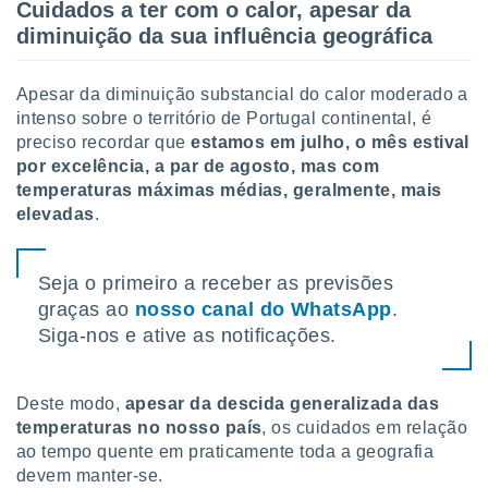
Cuidados a ter com o calor, apesar da
 para
diminuição da sua influência geográfica
a, utilizar
selecionar
Apesar da diminuição substancial do calor moderado a
a, criar
intenso sobre o território de Portugal continental, é
personalizar
preciso recordar que
estamos em julho, o mês estival
tilizar
por excelência, a par de agosto, mas com
selecionar
temperaturas máximas médias, geralmente, mais
elevadas
.
dos, medir
nho da
, medir o
Seja o primeiro a receber as previsões
o dos
graças ao
nosso canal do WhatsApp
.
r os
Siga-nos e ative as notificações.
ravés de
s ou
s de dados
Deste modo,
apesar da descida generalizada das
es fontes,
temperaturas no nosso país
, os cuidados em relação
 e melhorar
ilizar dados
ao tempo quente em praticamente toda a geografia
ara
devem manter-se.