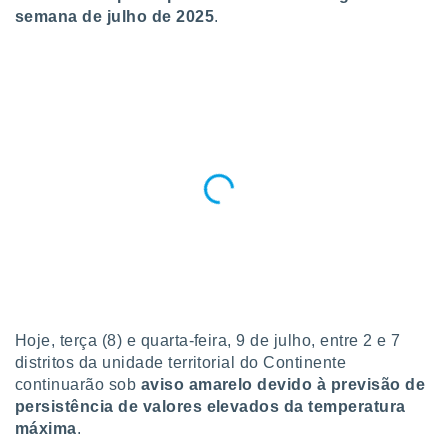
para lhe
semana de julho de 2025
.
licidade e
ados com
esmo. Pode
ais
s na nossa
 Cookies
e
u
nto a
omento,
 botão
de cookies
na parte
nossa
.
IVAMENTE,
Hoje, terça (8) e quarta-feira, 9 de julho, entre 2 e 7
distritos da unidade territorial do Continente
continuarão sob
aviso amarelo devido à previsão de
as
persistência de valores elevados da temperatura
tes a
máxima
.