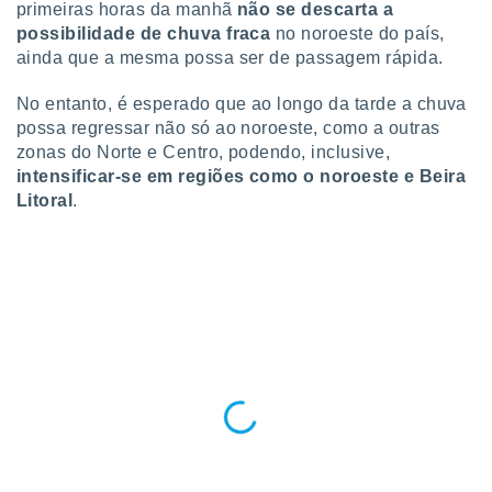
primeiras horas da manhã
não se descarta a
 para
possibilidade de chuva fraca
no noroeste do país,
a, utilizar
ainda que a mesma possa ser de passagem rápida.
selecionar
No entanto, é esperado que ao longo da tarde a chuva
a, criar
possa regressar não só ao noroeste, como a outras
personalizar
zonas do Norte e Centro, podendo, inclusive,
tilizar
intensificar-se em regiões como o noroeste e Beira
selecionar
Litoral
.
dos, medir
nho da
, medir o
o dos
r os
ravés de
s ou
s de dados
es fontes,
 e melhorar
ilizar dados
ara