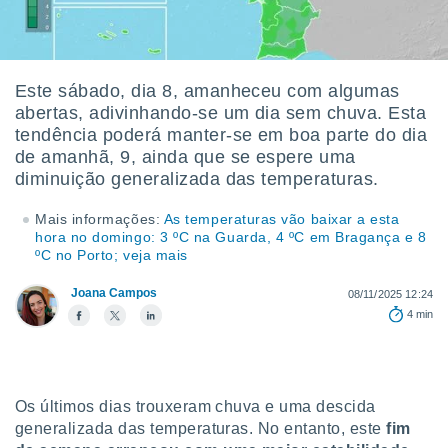
m
 recolhidas
cookies ou
, permite-
Este sábado, dia 8, amanheceu com algumas
ar a nossa
abertas, adivinhando-se um dia sem chuva. Esta
ara
ACEITAR
tendência poderá manter-se em boa parte do dia
 fornecer-
E
de amanhã, 9, ainda que se espere uma
os de alta
CONTINUAR
sem
diminuição generalizada das temperaturas.
sto.
CONFIGURAÇÕES
Mais informações:
As temperaturas vão baixar a esta
o botão
hora no domingo: 3 ºC na Guarda, 4 ºC em Bragança e 8
ontinuar",
ºC no Porto; veja mais
r ao
itando a
Joana Campos
08/11/2025 12:24
de todos os
4 min
óprios ou
parceiros,
rmitem
lisar o
nto no
Os últimos dias trouxeram chuva e uma descida
em como
generalizada das temperaturas. No entanto, este
fim
 um perfil