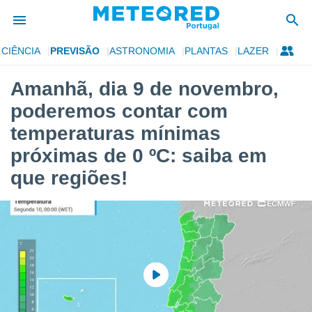
CIÊNCIA
PREVISÃO
ASTRONOMIA
PLANTAS
LAZER
de
Amanhã, dia 9 de novembro,
 da
poderemos contar com
empo.pt) foi
or
temperaturas mínimas
is para
próximas de 0 ºC: saiba em
e as
 fornecidas
que regiões!
 qualidade.
r a este
s das
opções:
ookies e
 forma
e digital
da,