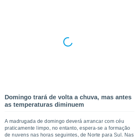
o qual se
ara tal,
 o seu
to ou opor-
essamento
m qualquer
ando em “
 ou na
 Cookies
te.
 nossos
s o
Domingo trará de volta a chuva, mas antes
o de
as temperaturas diminuem
e/ou aceder
ões num
A madrugada de domingo deverá arrancar com céu
utilizar
praticamente limpo, no entanto, espera-se a formação
ados para
de nuvens nas horas seguintes, de Norte para Sul. Nas
publicidade,