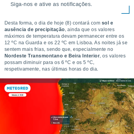
tar a
Siga-nos e ative as notificações.
de cookies,
uar a
osso site
Desta forma, o dia de hoje (8) contará com
sol e
este caso,
ausência de precipitação
, ainda que os valores
lo de que
talaremos
máximos de temperatura devam permanecer entre os
12 ºC na Guarda e os 22 ºC em Lisboa. As noites já se
s para
sentem mais frias, sendo que, especialmente no
a navegação
Nordeste Transmontano e Beira Interior
, os valores
, mas não
possam diminuir para os 6 ºC e os 5 ºC,
s cookies
respetivamente, nas últimas horas do dia.
ar o
nto ou
ntar
 ou
dos,
ssa
ublicidade
ada. Pode
nstalação de
ceder ao