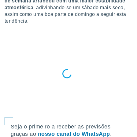
de semana arrancou com uma maior estabilidade
para lhe
atmosférica
, adivinhando-se um sábado mais seco,
licidade e
assim como uma boa parte de domingo a seguir esta
ados com
tendência.
esmo. Pode
ais
s na nossa
 Cookies
e
u
nto a
omento,
 botão
de cookies
na parte
nossa
.
IVAMENTE,
as
tes a
Seja o primeiro a receber as previsões
graças ao
nosso canal do WhatsApp
.