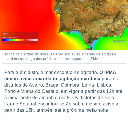
ite através
atura,
 botão
nto, nós e
arceiros
cookies,
ores únicos
Todos os distritos do litoral estarão sob aviso amarelo de agitação
ias
marítima ao longo das próximas horas, segundo o IPMA.
s para
 aceder e
Para além disto, o mar encontra-se agitado.
O IPMA
dados
ais como a
emitiu aviso amarelo de agitação marítima
para os
 este sitio
distritos de Aveiro, Braga, Coimbra, Leiria, Lisboa,
eços IP e
Porto e Viana do Castelo, em vigor a partir das 12h até
ores de
à meia-noite de amanhã, dia 9. Os distritos de Beja,
possível
Faro e Setúbal encontrar-se-ão sob o mesmo aviso a
partir das 15h, também até à próxima meia-noite.
es possam
os seus
oais com
nteresse