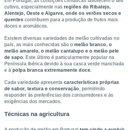
Em Portugal, as condições climáticas favorecem o seu
ite através
cultivo, especialmente nas
regiões do Ribatejo,
atura,
Alentejo, Oeste e Algarve, onde os verões secos e
 botão
quentes
contribuem para a produção de frutos mais
doces e aromáticos.
nto, nós e
Existem diversas variedades de melão cultivadas no
arceiros
país, as mais conhecidas são o
melão branco, o
cookies,
melão amarelo, o melão cantalupo e o melão pele
ores únicos
ias
de sapo
. Este último é particularmente popular na
s para
Península Ibérica devido à sua casca verde manchada
 aceder e
e à
polpa branca extremamente doce
.
dados
ais como a
Cada variedade apresenta
características próprias
 este sitio
de sabor, textura e conservação
, permitindo
eços IP e
responder às preferências dos consumidores e às
ores de
possível
exigências dos mercados.
es possam
Técnicas na agricultura
os seus
oais com
nteresse
A produção de melão em Portugal
tem vindo a evoluir