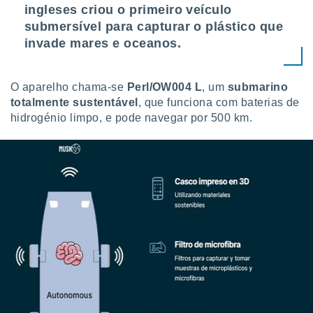
tar a
ingleses criou o primeiro veículo
de cookies,
submersível para capturar o plástico que
uar a
invade mares e oceanos.
osso site
este caso,
lo de que
talaremos
O aparelho chama-se
Perl/OW004 L
, um
submarino
totalmente sustentável
, que funciona com baterias de
s para
hidrogénio limpo, e pode navegar por 500 km.
a navegação
, mas não
s cookies
ar o
nto ou
ntar
 ou
dos,
ssa
ublicidade
ada. Pode
nstalação de
ceder ao