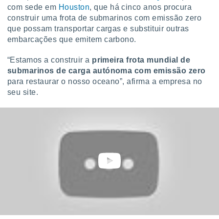
 para
com sede em
Houston
, que há cinco anos procura
construir uma frota de submarinos com emissão zero
a, utilizar
que possam transportar cargas e substituir outras
selecionar
embarcações que emitem carbono.
a, criar
“Estamos a construir a
primeira frota mundial de
personalizar
submarinos de carga autónoma com emissão zero
tilizar
selecionar
para restaurar o nosso oceano”, afirma a empresa no
seu site.
dos, medir
nho da
, medir o
o dos
r os
ravés de
s ou
s de dados
es fontes,
 e melhorar
ilizar dados
ara