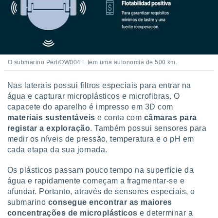
ite através
atura,
 botão
nto, nós e
O submarino Perl/OW004 L tem uma autonomia de 500 km.
arceiros
cookies,
Nas laterais possui filtros especiais para entrar na
ores únicos
ias
água e capturar microplásticos e microfibras. O
s para
capacete do aparelho é impresso em 3D com
 aceder e
materiais sustentáveis
e conta com
câmaras para
dados
registar a exploração
. Também possui sensores para
ais como a
medir os níveis de pressão, temperatura e o pH em
 este sitio
cada etapa da sua jornada.
eços IP e
ores de
possível
Os plásticos passam pouco tempo na superfície da
água e rapidamente começam a fragmentar-se e
es possam
afundar. Portanto, através de sensores especiais, o
os seus
submarino
consegue encontrar as maiores
oais com
concentrações de microplásticos
e determinar a
nteresse