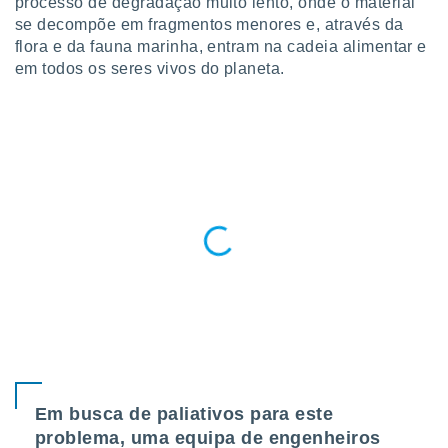
processo de degradação muito lento, onde o material
para lhe
se decompõe em fragmentos menores e, através da
licidade e
flora e da fauna marinha, entram na cadeia alimentar e
ados com
em todos os seres vivos do planeta.
esmo. Pode
ais
s na nossa
 Cookies
e
u
nto a
omento,
 botão
de cookies
na parte
nossa
.
IVAMENTE,
as
tes a
Em busca de paliativos para este
problema, uma equipa de engenheiros