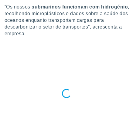
conteúdos.
“Os nossos
submarinos funcionam com hidrogénio
,
recolhendo microplásticos e dados sobre a saúde dos
ção
oceanos enquanto transportam cargas para
descarbonizar o setor de transportes”, acrescenta a
ão através
de
empresa.
,
 e
dos,
publicidade
s, estudos
a e
mento de
ossos 1199
eiros