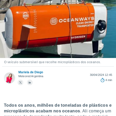
m
 recolhidas
cookies ou
, permite-
ar a nossa
ara
ACEITAR
 fornecer-
E
os de alta
CONTINUAR
sem
sto.
CONFIGURAÇÕES
o botão
O veículo submersível que recolhe microplásticos dos oceanos.
ontinuar",
r ao
Mariela de Diego
itando a
30/04/2024 12:45
Meteored Argentina
de todos os
4 min
óprios ou
parceiros,
rmitem
lisar o
nto no
Todos os anos, milhões de toneladas de plásticos e
em como
microplásticos acabam nos oceanos
. Ali começa um
 um perfil