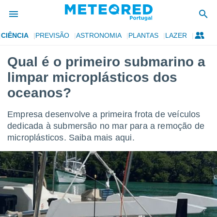
CIÊNCIA
PREVISÃO
ASTRONOMIA
PLANTAS
LAZER
de
Qual é o primeiro submarino a
 da
limpar microplásticos dos
empo.pt) foi
or
oceanos?
is para
e as
Empresa desenvolve a primeira frota de veículos
 fornecidas
 qualidade.
dedicada à submersão no mar para a remoção de
r a este
microplásticos. Saiba mais aqui.
s das
opções:
ookies e
 forma
e digital
da,