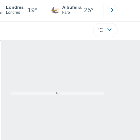
Londres
Albufeira
Lisboa
19°
25°
Londres
Faro
Lisboa
°C