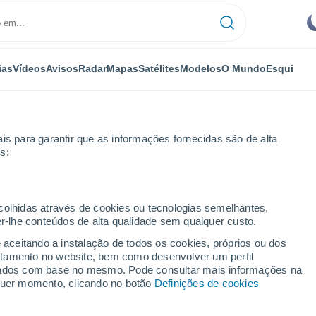
ias
Vídeos
Avisos
Radar
Mapas
Satélites
Modelos
O Mundo
Esqui
is para garantir que as informações fornecidas são de alta
s:
ecolhidas através de cookies ou tecnologias semelhantes,
er-lhe conteúdos de alta qualidade sem qualquer custo.
e aceitando a instalação de todos os cookies, próprios ou dos
rtamento no website, bem como desenvolver um perfil
...
lizados com base no mesmo. Pode consultar mais informações na
lquer momento, clicando no botão
Definições de cookies
Por horas
Céu limpo nas próximas horas