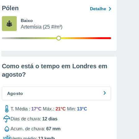
Pólen
Detalhe
Baixo
Artemísia (25 #/m³)
Como está o tempo em Londres em
agosto
?
Agosto
T. Média :
17°C
Máx.:
21°C
Min:
13°C
Dias de chuva:
12
dias
Acum. de chuva:
67 mm
Vento médio:
13 km/h