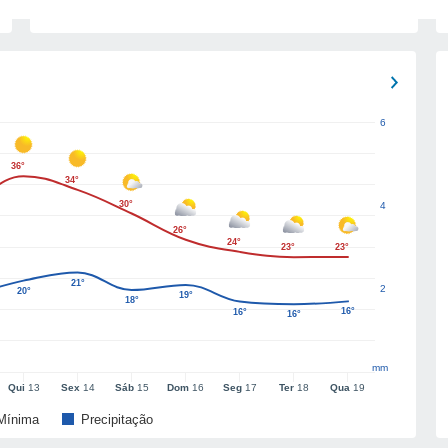
6
36°
34°
30°
4
26°
24°
23°
23°
21°
2
20°
19°
18°
16°
16°
16°
mm
Qui
13
Sex
14
Sáb
15
Dom
16
Seg
17
Ter
18
Qua
19
Mínima
Precipitação