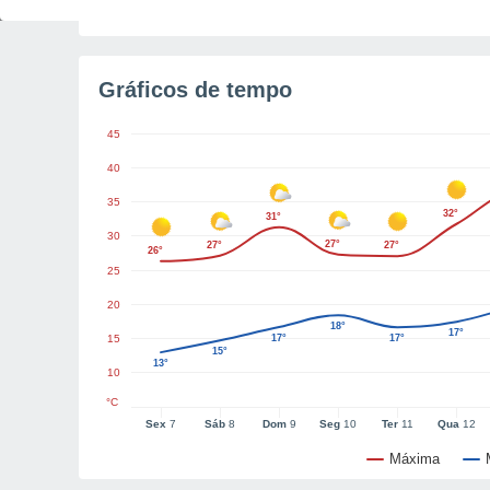
Gráficos de tempo
45
40
35
32°
31°
30
27°
27°
27°
26°
25
20
18°
17°
15
17°
17°
15°
13°
10
°C
Sex
7
Sáb
8
Dom
9
Seg
10
Ter
11
Qua
12
Máxima