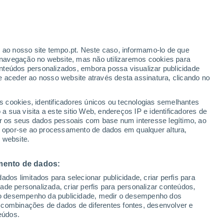
ante
r ao nosso site tempo.pt. Neste caso, informamo-lo de que
:
35%
navegação no website, mas não utilizaremos cookies para
nteúdos personalizados, embora possa visualizar publicidade
e aceder ao nosso website através desta assinatura, clicando no
s cookies, identificadores únicos ou tecnologias semelhantes
o
 sua visita a este sitio Web, endereços IP e identificadores de
r os seus dados pessoais com base num interesse legítimo, ao
nhã
Atualidade
Mapas de temperatura
Hoje
Radar de Chuva
ou opor-se ao processamento de dados em qualquer altura,
 website.
mento de dados:
egunda
Terça
Quarta
Quinta
dos limitados para selecionar publicidade, criar perfis para
10 Ago.
11 Ago.
12 Ago.
13 Ago.
idade personalizada, criar perfis para personalizar conteúdos,
ir o desempenho da publicidade, medir o desempenho dos
 combinações de dados de diferentes fontes, desenvolver e
eúdos.