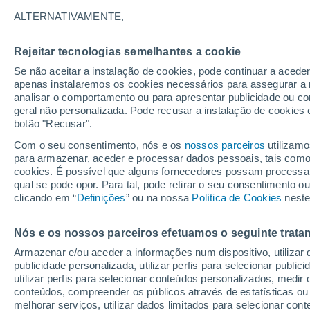
19°
ALTERNATIVAMENTE,
Rejeitar tecnologias semelhantes a cookie
Lua mingu
Se não aceitar a instalação de cookies, pode continuar a acede
Iluminada
Sensação de 19°
apenas instalaremos os cookies necessários para assegurar a 
analisar o comportamento ou para apresentar publicidade ou co
geral não personalizada. Pode recusar a instalação de cookies 
botão "Recusar".
Última hora
Hoje e amanhã poeiras do Saara “invadem”
Com o seu consentimento, nós e os
nossos parceiros
utilizamo
Portugal: risco de trovoadas no Norte e Centr
para armazenar, aceder e processar dados pessoais, tais como a
aumenta
cookies. É possível que alguns fornecedores possam processa
O Tempo 1 - 7 Dias
Por horas
Fim-de-Semana
Ama
qual se pode opor. Para tal, pode retirar o seu consentimento 
clicando em “
Definições
” ou na nossa
Política de Cookies
neste
Nós e os nossos parceiros efetuamos o seguinte trata
Amanhã
Domingo
S
Hoje
Armazenar e/ou aceder a informações num dispositivo, utilizar da
8 Ago.
9 Ago.
7 Ago.
publicidade personalizada, utilizar perfis para selecionar public
utilizar perfis para selecionar conteúdos personalizados, med
conteúdos, compreender os públicos através de estatísticas ou
melhorar serviços, utilizar dados limitados para selecionar cont