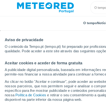
O tempo
Notíc
Aviso de privacidade
O conteúdo da Tempo.pt (tempo.pt) foi preparado por profissiona
qualidade. Pode aceder a este site através das seguintes opçõe
Aceitar cookies e aceder de forma gratuita
Início
Reino Unido
Região de Londres
Londres
A publicidade digital personalizada, baseada em informações r
permite-nos financiar a nossa atividade para continuar a fornec
Tempo em Londres
Ao clicar no botão "Aceitar e continuar", pode aceder ao websit
nossos parceiros, que nos permitem seguir e analisar o compo
22:45
Sexta
específico para lhe mostrar publicidade e conteúdos persona
nossa
Política de Cookies
e retirar o seu consentimento a qua
disponível na parte inferior da nossa página web.
Céu limpo