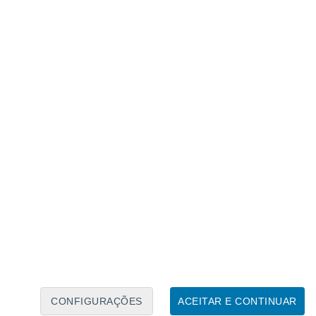
Calendário Lunar
Seg
Ter
Qua
Qui
Sex
Sáb
Domo
7
8
9
10
11
12
13
14
15
16
17
18
19
20
CONFIGURAÇÕES
ACEITAR E CONTINUAR