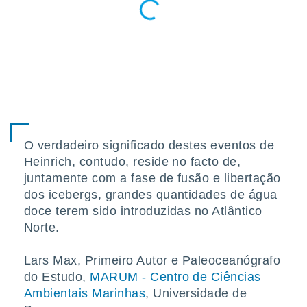
o qual se
ara tal,
 o seu
to ou opor-
essamento
m qualquer
ando em “
 ou na
 Cookies
te.
O verdadeiro significado destes eventos de
Heinrich, contudo, reside no facto de,
 nossos
juntamente com a fase de fusão e libertação
s o
dos icebergs, grandes quantidades de água
doce terem sido introduzidas no Atlântico
o de
Norte.
e/ou aceder
Lars Max, Primeiro Autor e Paleoceanógrafo
ões num
do Estudo,
MARUM - Centro de Ciências
utilizar
ados para
Ambientais Marinhas
, Universidade de
publicidade,