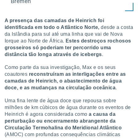
Bremen
 para
a, utilizar
A presença das camadas de Heinrich foi
selecionar
identificada em todo o Atlântico Norte,
desde a costa
a, criar
da Islândia para sul até uma linha que vai de Nova
personalizar
Iorque ao Norte de África.
Estes destroços rochosos
tilizar
grosseiros só poderiam ter percorrido uma
selecionar
distância tão longa através de icebergs
.
dos, medir
Como parte da sua investigação, Max e os seus
nho da
coautores
reconstruíram as interligações entre as
, medir o
o dos
camadas de Heinrich, o abastecimento de água
doce, e as mudanças na circulação oceânica
.
r os
ravés de
Uma fina lente de água doce que repousa sobre
s ou
milhões de km cúbicos de água durante os eventos de
s de dados
Heinrich é agora considerada como
a causa da
es fontes,
perturbação ou encerramento abrangente da
 e melhorar
ilizar dados
Circulação Termohalina do Meridional Atlântico
ara
(AMOC) com profundas consequências climáticas