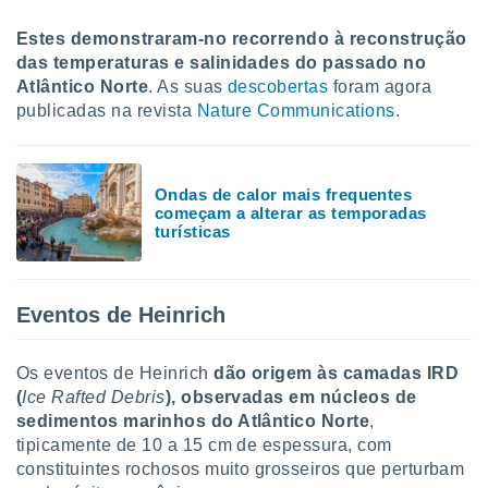
tar a
de cookies,
Estes demonstraram-no recorrendo à reconstrução
uar a
das temperaturas e salinidades do passado no
osso site
Atlântico Norte
. As suas
descobertas
foram agora
este caso,
lo de que
publicadas na revista
Nature Communications
.
talaremos
s para
a navegação
Ondas de calor mais frequentes
começam a alterar as temporadas
, mas não
turísticas
s cookies
ar o
nto ou
ntar
Eventos de Heinrich
 ou
dos,
Os eventos de Heinrich
dão origem às camadas IRD
ssa
(
Ice Rafted Debris
), observadas em núcleos de
ublicidade
sedimentos marinhos do Atlântico Norte
,
ada. Pode
tipicamente de 10 a 15 cm de espessura, com
nstalação de
constituintes rochosos muito grosseiros que perturbam
ceder ao