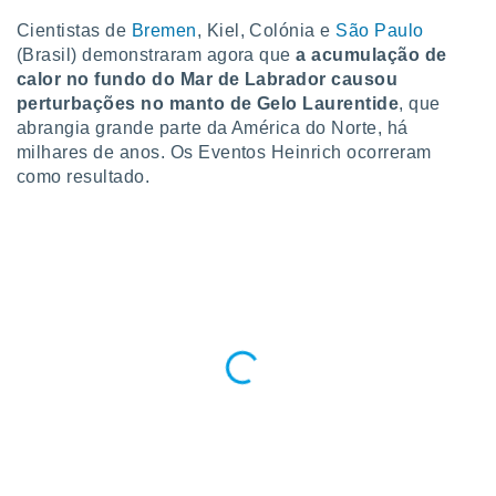
para lhe
licidade e
Cientistas de
Bremen
, Kiel, Colónia e
São Paulo
(Brasil) demonstraram agora que
a acumulação de
ados com
calor no fundo do Mar de Labrador causou
esmo. Pode
perturbações no manto de Gelo Laurentide
, que
ais
abrangia grande parte da América do Norte, há
s na nossa
milhares de anos. Os Eventos Heinrich ocorreram
 Cookies
e
u
como resultado.
nto a
omento,
 botão
de cookies
na parte
nossa
.
IVAMENTE,
as
tes a