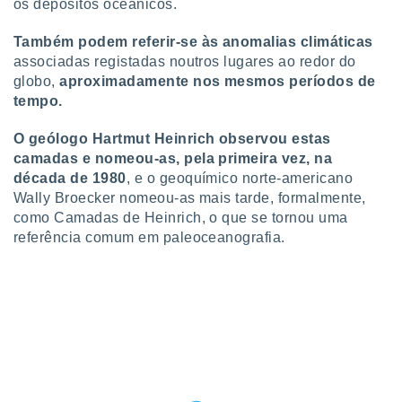
os depósitos oceânicos.
ite através
atura,
Também podem referir-se às anomalias climáticas
 botão
associadas registadas noutros lugares ao redor do
globo,
aproximadamente nos mesmos períodos de
tempo.
nto, nós e
arceiros
O geólogo Hartmut Heinrich observou estas
cookies,
camadas e nomeou-as, pela primeira vez, na
ores únicos
ias
década de 1980
, e o geoquímico norte-americano
s para
Wally Broecker nomeou-as mais tarde, formalmente,
 aceder e
como Camadas de Heinrich, o que se tornou uma
dados
referência comum em paleoceanografia.
ais como a
 este sitio
eços IP e
ores de
possível
es possam
os seus
oais com
nteresse