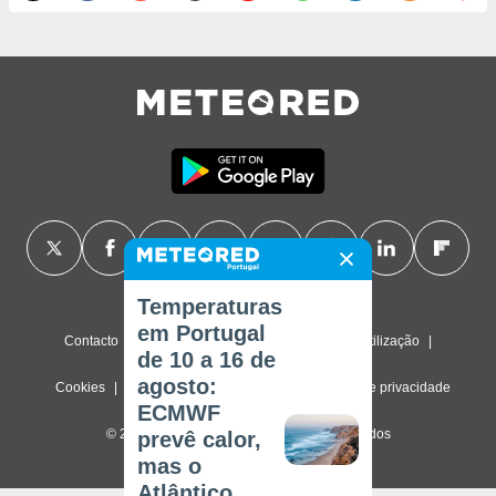
Temperaturas
em Portugal
Contacto
Sobre nós
FAQ
Termos de utilização
de 10 a 16 de
agosto:
Cookies
Política de privacidade
Definições de privacidade
ECMWF
© 2026 Meteored. Todos os direitos reservados
prevê calor,
mas o
Atlântico