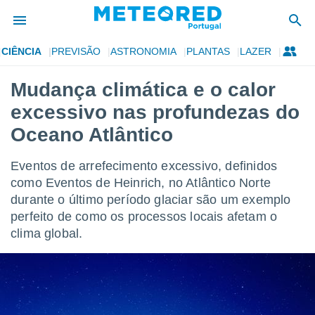
CIÊNCIA
PREVISÃO
ASTRONOMIA
PLANTAS
LAZER
de
Mudança climática e o calor
 da
excessivo nas profundezas do
empo.pt) foi
or
Oceano Atlântico
is para
e as
Eventos de arrefecimento excessivo, definidos
 fornecidas
 qualidade.
como Eventos de Heinrich, no Atlântico Norte
r a este
durante o último período glaciar são um exemplo
s das
perfeito de como os processos locais afetam o
opções:
clima global.
ookies e
 forma
e digital
da,