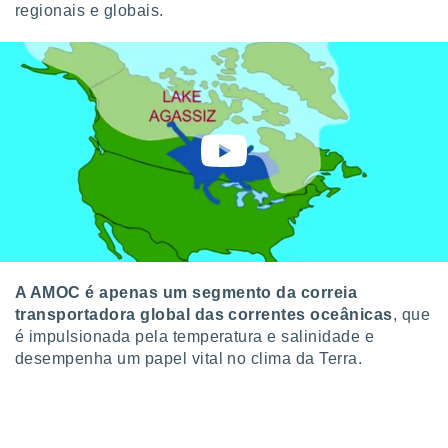
conteúdos.
regionais e globais.
ção
ão através
de
,
 e
dos,
publicidade
s, estudos
a e
mento de
A AMOC é apenas um segmento da correia
ossos 1199
transportadora global das correntes oceânicas
, que
eiros
é impulsionada pela temperatura e salinidade e
desempenha um papel vital no clima da Terra.