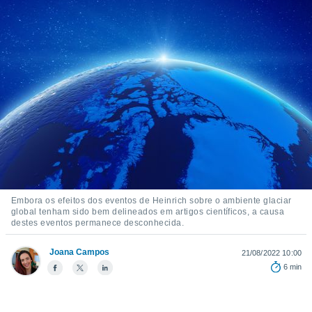
m
 recolhidas
cookies ou
, permite-
ar a nossa
ara
ACEITAR
 fornecer-
E
os de alta
CONTINUAR
sem
sto.
CONFIGURAÇÕES
o botão
ontinuar",
r ao
itando a
Embora os efeitos dos eventos de Heinrich sobre o ambiente glaciar
de todos os
global tenham sido bem delineados em artigos científicos, a causa
destes eventos permanece desconhecida.
óprios ou
parceiros,
rmitem
Joana Campos
21/08/2022 10:00
lisar o
6 min
nto no
em como
 um perfil