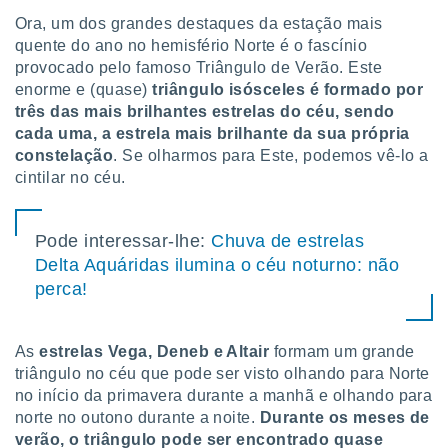
tar a
Ora, um dos grandes destaques da estação mais
de cookies,
uar a
quente do ano no hemisfério Norte é o fascínio
osso site
provocado pelo famoso Triângulo de Verão. Este
este caso,
enorme e (quase)
triângulo isósceles é formado por
lo de que
três das mais brilhantes estrelas do céu, sendo
talaremos
cada uma, a estrela mais brilhante da sua própria
constelação
. Se olharmos para Este, podemos vê-lo a
s para
a navegação
cintilar no céu.
, mas não
s cookies
ar o
Pode interessar-lhe:
Chuva de estrelas
nto ou
Delta Aquáridas ilumina o céu noturno: não
ntar
perca!
 ou
dos,
ssa
As
estrelas Vega, Deneb e Altair
formam um grande
ublicidade
triângulo no céu que pode ser visto olhando para Norte
no início da primavera durante a manhã e olhando para
ada. Pode
norte no outono durante a noite.
Durante os meses de
nstalação de
verão, o triângulo pode ser encontrado quase
ceder ao