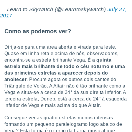
conteúdos.
— Learn to Skywatch (@Learntoskywatch)
July 27,
2017
ção
ão através
Como as podemos ver?
de
,
 e
Dirija-se para uma área aberta e virada para leste.
Quase em linha reta e acima de nós, observadores,
dos,
encontra-se a estrela brilhante Vega.
É a quinta
publicidade
s, estudos
estrela mais brilhante de todo o céu noturno e uma
a e
das primeiras estrelas a aparecer depois do
mento de
anoitecer
. Procure agora os outros dois cantos do
Triângulo de Verão. A Altair não é tão brilhante como a
ossos 1199
Vega e situa-se a cerca de 34° da sua direita inferior. A
eiros
terceira estrela, Deneb, está a cerca de 24° à esquerda
inferior de Vega e mais acima do que Altair.
Consegue ver as quatro estrelas menos intensas
formando um pequeno paralelogramo logo abaixo de
Vega? Esta forma é o corpo da harpa musical que