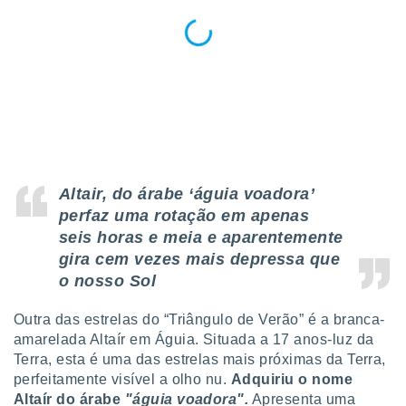
o qual se
ara tal,
 o seu
to ou opor-
essamento
m qualquer
ando em “
 ou na
 Cookies
te.
Altair, do árabe ‘águia voadora’
perfaz uma rotação em apenas
 nossos
seis horas e meia e aparentemente
s o
gira cem vezes mais depressa que
o nosso Sol
o de
Outra das estrelas do “Triângulo de Verão” é a branca-
e/ou aceder
amarelada Altaír em Águia. Situada a 17 anos-luz da
ões num
Terra, esta é uma das estrelas mais próximas da Terra,
utilizar
perfeitamente visível a olho nu.
Adquiriu o nome
ados para
Altaír do árabe
"águia voadora".
Apresenta uma
publicidade,