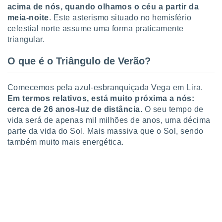
acima de nós, quando olhamos o céu a partir da
ite através
atura,
meia-noite
. Este asterismo situado no hemisfério
 botão
celestial norte assume uma forma praticamente
triangular.
O que é o Triângulo de Verão?
nto, nós e
arceiros
cookies,
Comecemos pela azul-esbranquiçada Vega em Lira.
ores únicos
ias
Em termos relativos, está muito próxima a nós:
s para
cerca de 26 anos-luz de distância.
O seu tempo de
 aceder e
vida será de apenas mil milhões de anos, uma décima
dados
parte da vida do Sol. Mais massiva que o Sol, sendo
ais como a
também muito mais energética.
 este sitio
eços IP e
ores de
possível
es possam
os seus
oais com
nteresse