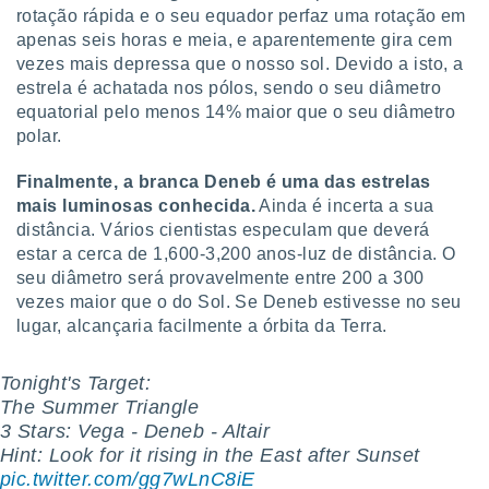
 para
rotação rápida e o seu equador perfaz uma rotação em
apenas seis horas e meia, e aparentemente gira cem
a, utilizar
vezes mais depressa que o nosso sol. Devido a isto, a
selecionar
estrela é achatada nos pólos, sendo o seu diâmetro
equatorial pelo menos 14% maior que o seu diâmetro
a, criar
polar.
personalizar
tilizar
selecionar
Finalmente, a branca Deneb é uma das estrelas
mais luminosas conhecida.
Ainda é incerta a sua
dos, medir
distância. Vários cientistas especulam que deverá
nho da
estar a cerca de 1,600-3,200 anos-luz de distância. O
, medir o
seu diâmetro será provavelmente entre 200 a 300
o dos
vezes maior que o do Sol. Se Deneb estivesse no seu
r os
lugar, alcançaria facilmente a órbita da Terra.
ravés de
s ou
Tonight's Target:
s de dados
The Summer Triangle
es fontes,
 e melhorar
3 Stars: Vega - Deneb - Altair
ilizar dados
Hint: Look for it rising in the East after Sunset
ara
pic.twitter.com/gg7wLnC8iE