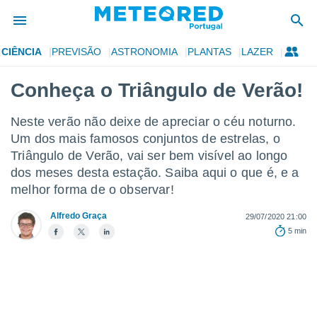
CIÊNCIA
PREVISÃO
ASTRONOMIA
PLANTAS
LAZER
de
Conheça o Triângulo de Verão!
 da
empo.pt) foi
Neste verão não deixe de apreciar o céu noturno.
or
Um dos mais famosos conjuntos de estrelas, o
is para
e as
Triângulo de Verão, vai ser bem visível ao longo
 fornecidas
dos meses desta estação. Saiba aqui o que é, e a
 qualidade.
melhor forma de o observar!
r a este
s das
Alfredo Graça
29/07/2020 21:00
opções:
5 min
ookies e
 forma
e digital
da,