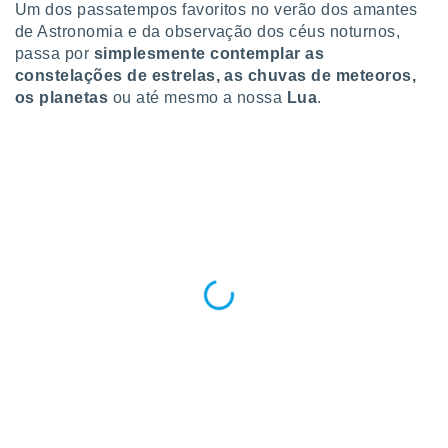
para lhe
Um dos passatempos favoritos no verão dos amantes
licidade e
de Astronomia e da observação dos céus noturnos,
passa por
simplesmente contemplar as
ados com
constelações de estrelas, as chuvas de meteoros,
esmo. Pode
os planetas
ou até mesmo a nossa
Lua
.
ais
s na nossa
 Cookies
e
u
nto a
omento,
 botão
de cookies
na parte
nossa
.
IVAMENTE,
as
tes a