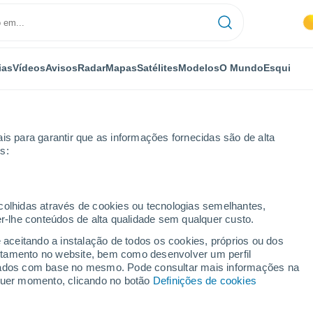
ias
Vídeos
Avisos
Radar
Mapas
Satélites
Modelos
O Mundo
Esqui
NOMIA
PLANTAS
LAZER
is para garantir que as informações fornecidas são de alta
s:
ecolhidas através de cookies ou tecnologias semelhantes,
er-lhe conteúdos de alta qualidade sem qualquer custo.
ástico: quais são os riscos para a sua saúde de beber água de garrafa
e aceitando a instalação de todos os cookies, próprios ou dos
rtamento no website, bem como desenvolver um perfil
lizados com base no mesmo. Pode consultar mais informações na
stico: quais são os
lquer momento, clicando no botão
Definições de cookies
de de beber água de