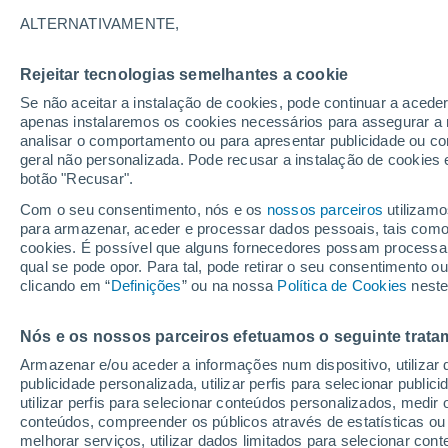
garrafas descartáveis
ALTERNATIVAMENTE,
Uma investigação revela que uma pes
Rejeitar tecnologias semelhantes a cookie
de microplástico por semana, o que eq
Se não aceitar a instalação de cookies, pode continuar a acede
apenas instalaremos os cookies necessários para assegurar a 
analisar o comportamento ou para apresentar publicidade ou co
geral não personalizada. Pode recusar a instalação de cookies 
botão "Recusar".
Com o seu consentimento, nós e os
nossos parceiros
utilizamo
para armazenar, aceder e processar dados pessoais, tais como a
cookies. É possível que alguns fornecedores possam processa
qual se pode opor. Para tal, pode retirar o seu consentimento 
clicando em “
Definições
” ou na nossa
Política de Cookies
neste
Nós e os nossos parceiros efetuamos o seguinte trata
Armazenar e/ou aceder a informações num dispositivo, utilizar da
publicidade personalizada, utilizar perfis para selecionar public
utilizar perfis para selecionar conteúdos personalizados, med
conteúdos, compreender os públicos através de estatísticas ou
melhorar serviços, utilizar dados limitados para selecionar cont