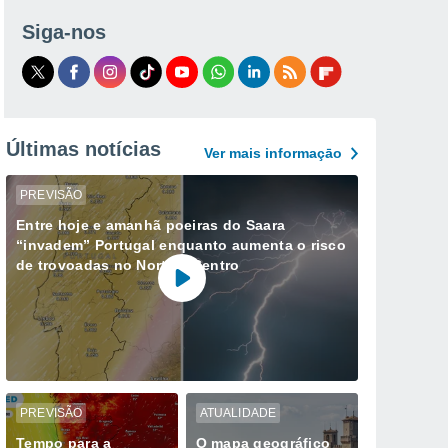
Siga-nos
Últimas notícias
Ver mais informaçāo
PREVISÃO
Entre hoje e amanhã poeiras do Saara
“invadem” Portugal enquanto aumenta o risco
de trovoadas no Norte e Centro
PREVISÃO
ATUALIDADE
Tempo para a
O mapa geográfico