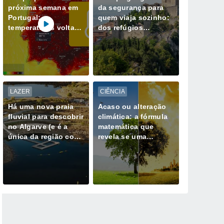
próxima semana em
da segurança para
Portugal:
quem viaja sozinho:
temperaturas voltam
dos refúgios
a subir; máximas na
europeus aos
ordem dos 40 ºC
destinos de maior
regressam ao
risco
continente
LAZER
CIÊNCIA
Há uma nova praia
Acaso ou alteração
fluvial para descobrir
climática: a fórmula
no Algarve (e é a
matemática que
única da região com
revela se uma
Bandeira Azul)
tempestade extrema
já não é natural