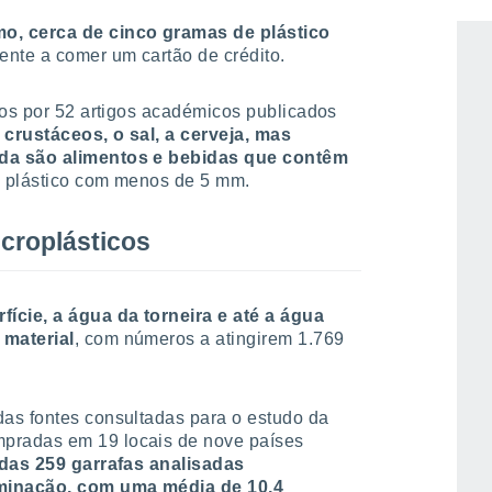
avés da água, do ar e dos alimentos, e
, cerca de cinco gramas de plástico
ente a comer um cartão de crédito.
dos por 52 artigos académicos publicados
 crustáceos, o sal, a cerveja, mas
ada são alimentos e bebidas que contêm
de plástico com menos de 5 mm.
croplásticos
ície, a água da torneira e até a água
 material
, com números a atingirem 1.769
as fontes consultadas para o estudo da
pradas em 19 locais de nove países
 das 259 garrafas analisadas
minação, com uma média de 10,4