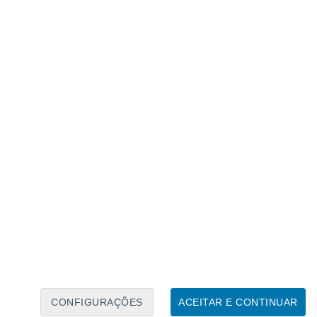
m substâncias nocivas para a saúde.
tico pode levar à ingestão de
núsculas provêm da decomposição dos
sentes no nosso ambiente, mas agora estão
ssos corpos.
endência alarmante, a
te de consumo de
Mundial para a Natureza (WWF, sigla em
CONFIGURAÇÕES
ACEITAR E CONTINUAR
e de Newcastle, Austrália, revelou que, em