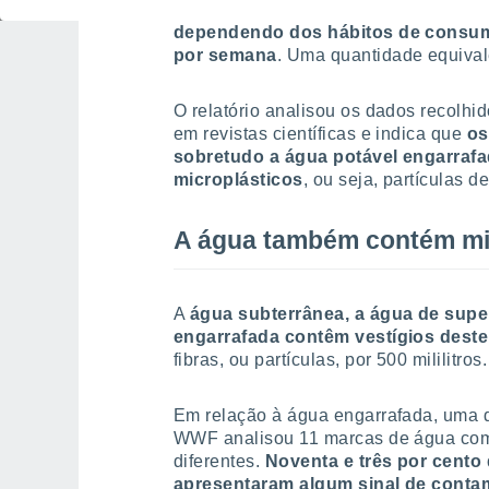
média,
uma pessoa pode ingerir, atr
dependendo dos hábitos de consumo
por semana
. Uma quantidade equival
O relatório analisou os dados recolhi
em revistas científicas e indica que
os
sobretudo a água potável engarraf
microplásticos
, ou seja, partículas 
A água também contém mi
A
água subterrânea, a água de superf
engarrafada contêm vestígios deste
fibras, ou partículas, por 500 mililitros.
Em relação à água engarrafada, uma d
WWF analisou 11 marcas de água com
diferentes.
Noventa e três por cento
apresentaram algum sinal de conta