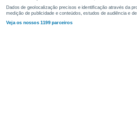
Dados de geolocalização precisos e identificação através da pr
medição de publicidade e conteúdos, estudos de audiência e d
Veja os nossos 1199 parceiros
Uma redução drástica do plástico é crucial para enfrentar
Rocío López Fonseca
Meteored México
As pequenas partículas de plástico (m
degradação de plásticos maiores, s
presentes no ar que respiramos, n
e grande parte delas encontra-se no 
O relatório da ONU para o ambiente 