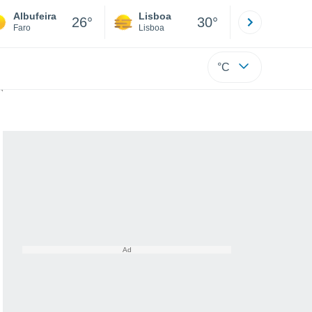
Albufeira
Lisboa
Porto
26°
30°
Faro
Lisboa
Porto
°C
s descartáveis?