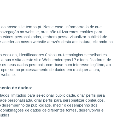
?
soa pode consumir cerca de cinco gramas
uivale a um cartão bancário.
r ao nosso site tempo.pt. Neste caso, informamo-lo de que
navegação no website, mas não utilizaremos cookies para
nteúdos personalizados, embora possa visualizar publicidade
e aceder ao nosso website através desta assinatura, clicando no
s cookies, identificadores únicos ou tecnologias semelhantes
 sua visita a este sitio Web, endereços IP e identificadores de
r os seus dados pessoais com base num interesse legítimo, ao
ou opor-se ao processamento de dados em qualquer altura,
 website.
mento de dados:
dos limitados para selecionar publicidade, criar perfis para
idade personalizada, criar perfis para personalizar conteúdos,
ir o desempenho da publicidade, medir o desempenho dos
 combinações de dados de diferentes fontes, desenvolver e
eúdos.