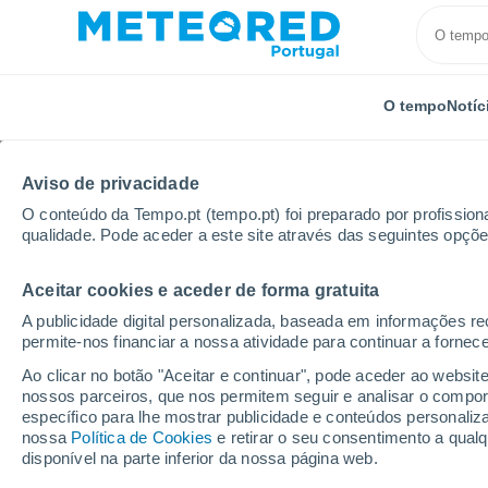
O tempo
Notíc
TODOS
ATUALIDADE
CIÊNCIA
PREVISÃO
ASTRO
Aviso de privacidade
O conteúdo da Tempo.pt (tempo.pt) foi preparado por profissiona
qualidade. Pode aceder a este site através das seguintes opçõe
Aceitar cookies e aceder de forma gratuita
A publicidade digital personalizada, baseada em informações r
permite-nos financiar a nossa atividade para continuar a fornec
Início
Notícias
Atualidade
O perigo oculto do pl
Ao clicar no botão "Aceitar e continuar", pode aceder ao websit
nossos parceiros, que nos permitem seguir e analisar o compo
específico para lhe mostrar publicidade e conteúdos persona
O perigo oculto do plá
nossa
Política de Cookies
e retirar o seu consentimento a qua
disponível na parte inferior da nossa página web.
riscos para a sua saú