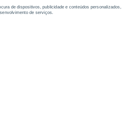
ocura de dispositivos, publicidade e conteúdos personalizados,
esenvolvimento de serviços.
 a crise da poluição e das doenças.
11/08/2025 12:32
5 min
enores que cinco milímetros), originadas da
ão chamadas de
microplásticos e estão
os alimentos e na água que consumimos
,
oceano.
mostra que
a poluição por plásticos é uma