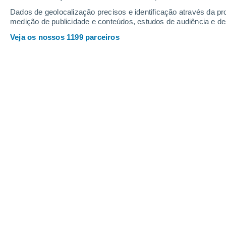
Dados de geolocalização precisos e identificação através da pr
27°
/
13°
26°
/
16°
25°
/
12°
medição de publicidade e conteúdos, estudos de audiência e d
Veja os nossos 1199 parceiros
9
-
22
km/h
11
-
31
km/h
10
9
-
24
km/h
Sexta, 14 de agosto
Céu limpo
13°
02:00
Sensação T.
13°
Limpo
14°
05:00
Sensação T.
14°
Limpo
16°
08:00
Sensação T.
16°
Limpo
21°
11:00
Sensação T.
21°