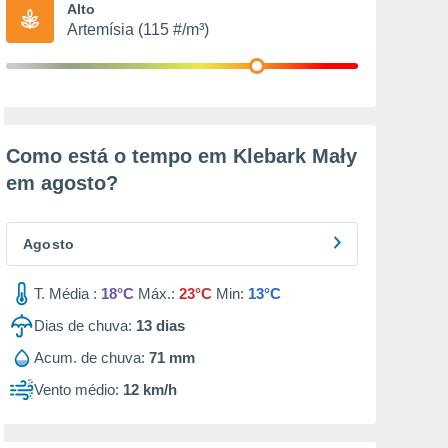
Alto
Artemísia (115 #/m³)
Como está o tempo em Klebark Mały
em
agosto
?
Agosto
T. Média :
18°C
Máx.:
23°C
Min:
13°C
Dias de chuva:
13
dias
Acum. de chuva:
71 mm
Vento médio:
12 km/h