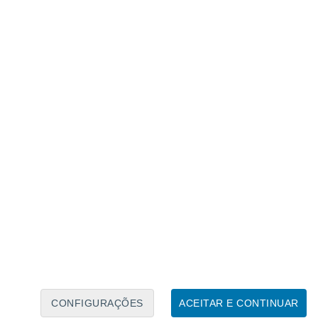
Calendário Lunar
Seg
Ter
Qua
Qui
Sex
Sáb
Domo
7
8
9
10
11
12
13
14
15
16
17
18
19
20
CONFIGURAÇÕES
ACEITAR E CONTINUAR