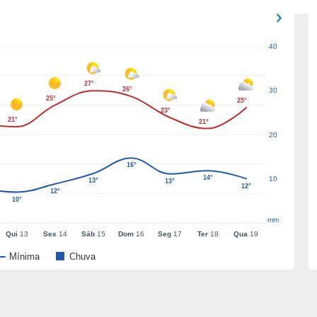
40
27°
26°
30
25°
25°
23°
21°
21°
20
16°
14°
10
13°
13°
12°
12°
10°
mm
Qui
13
Sex
14
Sáb
15
Dom
16
Seg
17
Ter
18
Qua
19
Mínima
Chuva