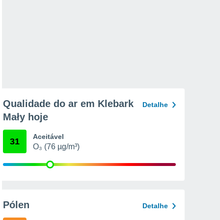
Qualidade do ar em Klebark
Detalhe
Mały hoje
Aceitável
31
O₃ (76 µg/m³)
Pólen
Detalhe