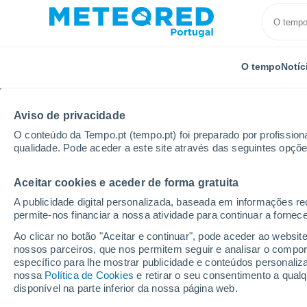
O tempo
Notíc
Aviso de privacidade
O conteúdo da Tempo.pt (tempo.pt) foi preparado por profissiona
qualidade. Pode aceder a este site através das seguintes opçõe
Aceitar cookies e aceder de forma gratuita
Início
Polónia
Vármia-Masúria
Klebark Mały
A publicidade digital personalizada, baseada em informações r
permite-nos financiar a nossa atividade para continuar a fornec
Tempo para Klebark Mał
Ao clicar no botão "Aceitar e continuar", pode aceder ao websit
nossos parceiros, que nos permitem seguir e analisar o compo
21:25
Sexta
específico para lhe mostrar publicidade e conteúdos persona
nossa
Política de Cookies
e retirar o seu consentimento a qua
disponível na parte inferior da nossa página web.
Nuvens dispersas