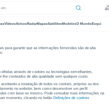
ias
Vídeos
Avisos
Radar
Mapas
Satélites
Modelos
O Mundo
Esqui
is para garantir que as informações fornecidas são de alta
s:
Próxima semana
ecolhidas através de cookies ou tecnologias semelhantes,
er-lhe conteúdos de alta qualidade sem qualquer custo.
y 8 - 14 dias
e aceitando a instalação de todos os cookies, próprios ou dos
rtamento no website, bem como desenvolver um perfil
...
lizados com base no mesmo. Pode consultar mais informações na
lquer momento, clicando no botão
Definições de cookies
Por horas
Céu encoberto nas próximas
horas