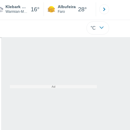
Klebark Mały
Albufeira
Lisboa
16°
28°
Warmian-Masurian
Faro
Lisboa
°C