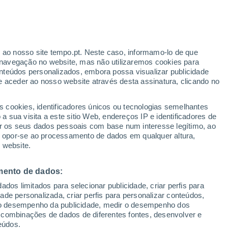
ante
r ao nosso site tempo.pt. Neste caso, informamo-lo de que
:
35%
navegação no website, mas não utilizaremos cookies para
nteúdos personalizados, embora possa visualizar publicidade
e aceder ao nosso website através desta assinatura, clicando no
s cookies, identificadores únicos ou tecnologias semelhantes
o
 sua visita a este sitio Web, endereços IP e identificadores de
r os seus dados pessoais com base num interesse legítimo, ao
adar de Chuva
Satélites
Modelos
ou opor-se ao processamento de dados em qualquer altura,
 website.
mento de dados:
egunda
Terça
Quarta
Quinta
dos limitados para selecionar publicidade, criar perfis para
17 Ago.
18 Ago.
19 Ago.
20 Ago.
idade personalizada, criar perfis para personalizar conteúdos,
ir o desempenho da publicidade, medir o desempenho dos
 combinações de dados de diferentes fontes, desenvolver e
eúdos.