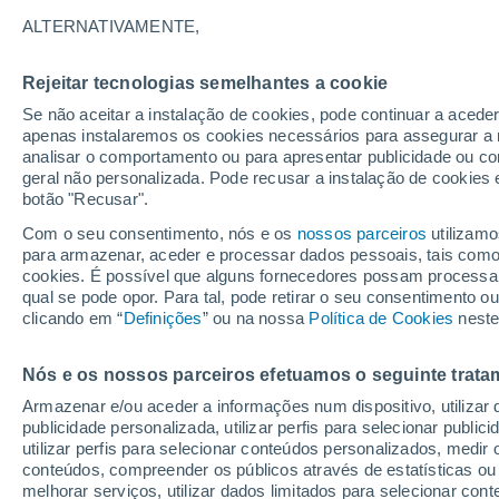
16°
ALTERNATIVAMENTE,
Rejeitar tecnologias semelhantes a cookie
Lua mingu
Se não aceitar a instalação de cookies, pode continuar a acede
Iluminada
Sensação de 16°
apenas instalaremos os cookies necessários para assegurar a 
analisar o comportamento ou para apresentar publicidade ou co
geral não personalizada. Pode recusar a instalação de cookies 
botão "Recusar".
Última hora
Hoje e amanhã poeiras do Saara “invadem”
Com o seu consentimento, nós e os
nossos parceiros
utilizamo
Portugal: risco de trovoadas no Norte e Centr
para armazenar, aceder e processar dados pessoais, tais como a
aumenta
cookies. É possível que alguns fornecedores possam processa
O Tempo 1 - 7 Dias
Atualidade
Mapas de chuva
R
qual se pode opor. Para tal, pode retirar o seu consentimento 
clicando em “
Definições
” ou na nossa
Política de Cookies
neste
Nós e os nossos parceiros efetuamos o seguinte trata
Sábado
Domingo
S
Sexta
Armazenar e/ou aceder a informações num dispositivo, utilizar da
15 Ago.
16 Ago.
14 Ago.
publicidade personalizada, utilizar perfis para selecionar public
utilizar perfis para selecionar conteúdos personalizados, med
conteúdos, compreender os públicos através de estatísticas ou
melhorar serviços, utilizar dados limitados para selecionar cont