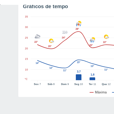
Gráficos de tempo
35
30
28°
25
24°
22°
22°
20°
20°
20
15
15°
14°
13°
12°
10
11°
11°
3.7
1.8
°C
Sex
7
Sáb
8
Dom
9
Seg
10
Ter
11
Qua
12
Máxima