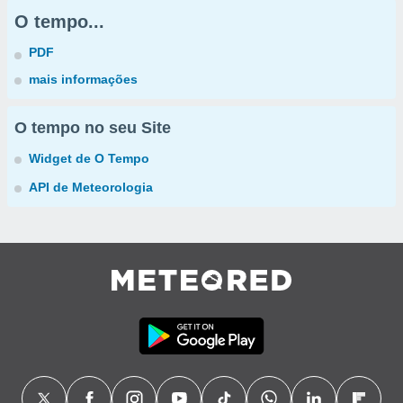
O tempo...
PDF
mais informações
O tempo no seu Site
Widget de O Tempo
API de Meteorologia