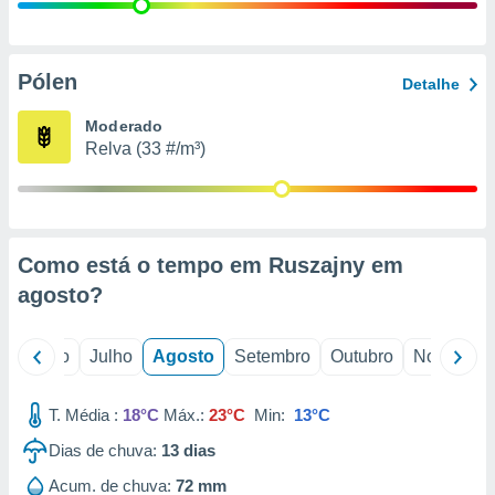
conteúdos.
ção
Pólen
Detalhe
ão através
de
Moderado
,
Relva (33 #/m³)
 e
dos,
publicidade
s, estudos
Como está o tempo em Ruszajny em
a e
mento de
agosto
?
ossos 1199
o
Junho
Julho
Agosto
Setembro
Outubro
Novembro
eiros
T. Média :
18°C
Máx.:
23°C
Min:
13°C
Dias de chuva:
13
dias
Acum. de chuva:
72 mm