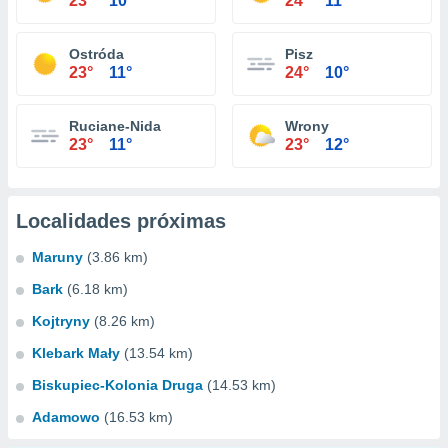
23°
10°
24°
11°
Ostróda
Pisz
23°
11°
24°
10°
Ruciane-Nida
Wrony
23°
11°
23°
12°
Localidades próximas
Maruny
(3.86 km)
Bark
(6.18 km)
Kojtryny
(8.26 km)
Klebark Mały
(13.54 km)
Biskupiec-Kolonia Druga
(14.53 km)
Adamowo
(16.53 km)