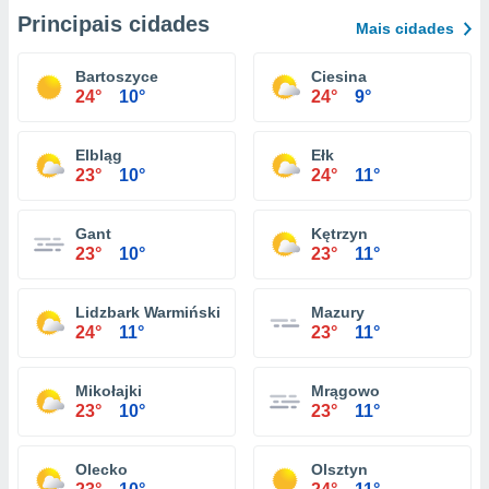
Principais cidades
Mais cidades
Bartoszyce
Ciesina
24°
10°
24°
9°
Elbląg
Ełk
23°
10°
24°
11°
Gant
Kętrzyn
23°
10°
23°
11°
Lidzbark Warmiński
Mazury
24°
11°
23°
11°
Mikołajki
Mrągowo
23°
10°
23°
11°
Olecko
Olsztyn