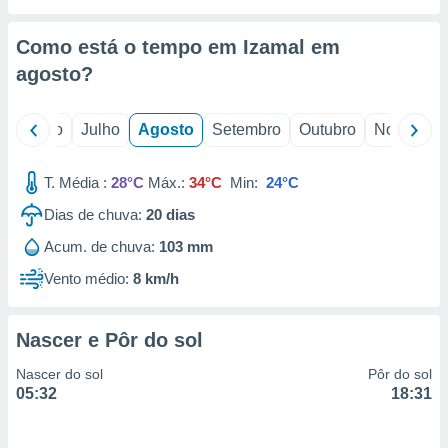
conteúdos.
Como está o tempo em Izamal em
ção
agosto
?
ão através
de
,
o
Junho
Julho
Agosto
Setembro
Outubro
Novembro
 e
T. Média :
28°C
Máx.:
34°C
Min:
24°C
dos,
publicidade
Dias de chuva:
20
dias
s, estudos
a e
Acum. de chuva:
103 mm
mento de
Vento médio:
8 km/h
ossos 1199
eiros
Nascer e Pôr do sol
Nascer do sol
Pôr do sol
05:32
18:31