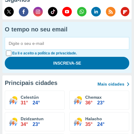
O tempo no seu email
Eu li e aceito a política de privacidade.
Principais cidades
Mais cidades
Celestún
Chemax
31°
24°
36°
23°
Dzidzantun
Halacho
34°
23°
35°
24°