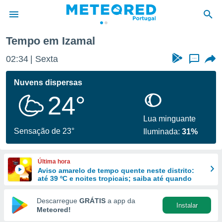
Tempo em Izamal
de
02:34
Sexta
...
 da
empo.pt) foi
Nuvens dispersas
or
24°
is para
e as
 fornecidas
Lua minguante
 qualidade.
Sensação de 23°
Iluminada:
31%
r a este
s das
opções:
Última hora
Aviso amarelo de tempo quente neste distrito:
ookies e
até 39 ºC e noites tropicais; saiba até quando
 forma
Descarregue
GRÁTIS
a app da
Instalar
e digital
Meteored!
da,