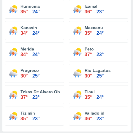
Hunucma
Izamal
35°
24°
36°
23°
Kanasin
Maxcanu
34°
24°
35°
24°
Merida
Peto
34°
24°
37°
23°
Progreso
Rio Lagartos
30°
25°
30°
25°
Tekax De Alvaro Obregon
Ticul
37°
23°
35°
24°
Tizimin
Valladolid
35°
23°
36°
23°