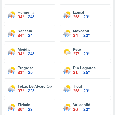
Hunucma
Izamal
34°
24°
36°
23°
Kanasin
Maxcanu
34°
24°
34°
23°
Merida
Peto
34°
24°
37°
23°
Progreso
Rio Lagartos
31°
25°
31°
25°
Tekax De Alvaro Obregon
Ticul
37°
23°
36°
23°
Tizimin
Valladolid
36°
23°
36°
23°