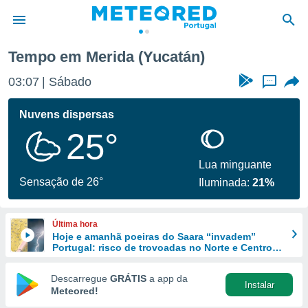
Tempo em Merida (Yucatán)
de
03:07
Sábado
...
 da
empo.pt) foi
Nuvens dispersas
or
25°
is para
e as
 fornecidas
Lua minguante
 qualidade.
Sensação de 26°
Iluminada:
21%
r a este
s das
opções:
Última hora
Hoje e amanhã poeiras do Saara “invadem”
ookies e
Portugal: risco de trovoadas no Norte e Centro
 forma
aumenta
Descarregue
GRÁTIS
a app da
Instalar
e digital
Meteored!
da,