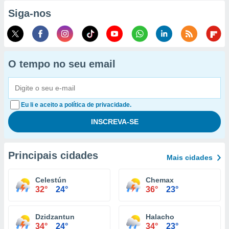
Siga-nos
O tempo no seu email
Eu li e aceito a política de privacidade.
Principais cidades
Mais cidades
Celestún
Chemax
32°
24°
36°
23°
Dzidzantun
Halacho
34°
24°
34°
23°