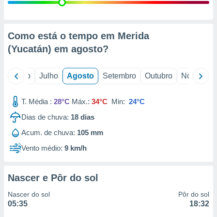
conteúdos.
ção
Como está o tempo em Merida
ão através
(Yucatán) em
agosto
?
de
,
 e
o
Junho
Julho
Agosto
Setembro
Outubro
Novembro
dos,
publicidade
T. Média :
28°C
Máx.:
34°C
Min:
24°C
s, estudos
Dias de chuva:
18
dias
a e
mento de
Acum. de chuva:
105 mm
Vento médio:
9 km/h
ossos 1199
eiros
Nascer e Pôr do sol
Nascer do sol
Pôr do sol
05:35
18:32