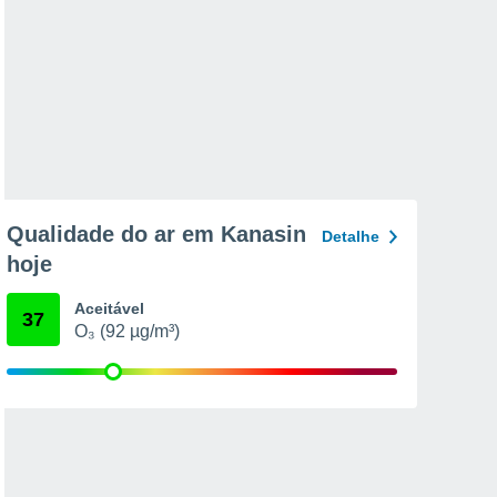
Qualidade do ar em Kanasin
Detalhe
hoje
Aceitável
37
O₃ (92 µg/m³)