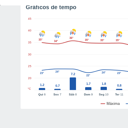
Gráficos de tempo
45
40
36°
35°
35°
35°
35°
34°
35
30
25
24°
24°
23°
23°
7.2
22°
20
1.7
1.8
1.2
0.8
0.7
°C
Qui
6
Sex
7
Sáb
8
Dom
9
Seg
10
Ter
11
Máxima