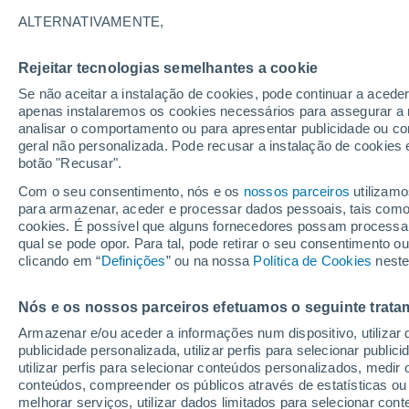
34°
ALTERNATIVAMENTE,
Rejeitar tecnologias semelhantes a cookie
UV
10 Mui
elevado!
Se não aceitar a instalação de cookies, pode continuar a acede
Sensação de 39°
FPS
25-50
apenas instalaremos os cookies necessários para assegurar a 
analisar o comportamento ou para apresentar publicidade ou co
geral não personalizada. Pode recusar a instalação de cookies 
botão "Recusar".
Última hora
Aviso amarelo de tempo quente neste distrito:
Com o seu consentimento, nós e os
nossos parceiros
utilizamo
39 ºC e noites tropicais; saiba até quando
para armazenar, aceder e processar dados pessoais, tais como a
cookies. É possível que alguns fornecedores possam processa
O Tempo 1 - 7 Dias
Atualidade
Mapas de chuva
R
qual se pode opor. Para tal, pode retirar o seu consentimento 
clicando em “
Definições
” ou na nossa
Política de Cookies
neste
Nós e os nossos parceiros efetuamos o seguinte trata
Amanhã
Sábado
D
Hoje
Armazenar e/ou aceder a informações num dispositivo, utilizar da
7 Ago.
8 Ago.
6 Ago.
publicidade personalizada, utilizar perfis para selecionar public
utilizar perfis para selecionar conteúdos personalizados, med
conteúdos, compreender os públicos através de estatísticas ou
melhorar serviços, utilizar dados limitados para selecionar cont
90%
90%
70%