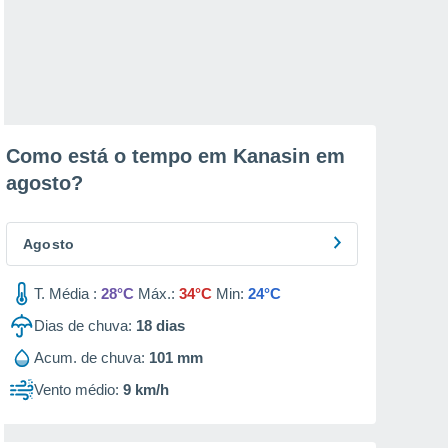
Como está o tempo em Kanasin em
agosto
?
Agosto
T. Média :
28°C
Máx.:
34°C
Min:
24°C
Dias de chuva:
18
dias
Acum. de chuva:
101 mm
Vento médio:
9 km/h