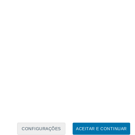
Calendário Lunar
Seg
Ter
Qua
Qui
Sex
Sáb
Domo
6
7
8
9
10
11
12
13
14
15
16
17
18
19
CONFIGURAÇÕES
ACEITAR E CONTINUAR