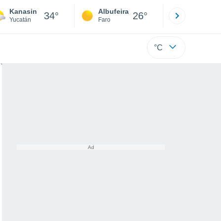
Kanasin
Albufeira
Lisboa
34°
26°
Yucatán
Faro
Lisboa
°C