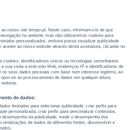
to
r ao nosso site tempo.pt. Neste caso, informamo-lo de que
navegação no website, mas não utilizaremos cookies para
nteúdos personalizados, embora possa visualizar publicidade
e aceder ao nosso website através desta assinatura, clicando no
 até
s cookies, identificadores únicos ou tecnologias semelhantes
 sua visita a este sitio Web, endereços IP e identificadores de
r os seus dados pessoais com base num interesse legítimo, ao
adar de Chuva
Satélites
Modelos
ou opor-se ao processamento de dados em qualquer altura,
 website.
mento de dados:
omingo
Segunda
Terça
Quarta
dos limitados para selecionar publicidade, criar perfis para
9 Ago.
10 Ago.
11 Ago.
12 Ago.
idade personalizada, criar perfis para personalizar conteúdos,
ir o desempenho da publicidade, medir o desempenho dos
 combinações de dados de diferentes fontes, desenvolver e
eúdos.
90%
90%
70%
80%