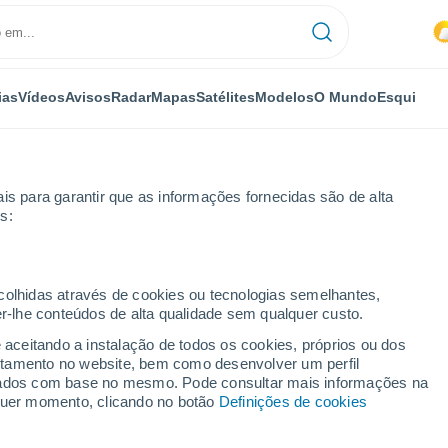
ias
Vídeos
Avisos
Radar
Mapas
Satélites
Modelos
O Mundo
Esqui
is para garantir que as informações fornecidas são de alta
s:
ecolhidas através de cookies ou tecnologias semelhantes,
er-lhe conteúdos de alta qualidade sem qualquer custo.
e aceitando a instalação de todos os cookies, próprios ou dos
rtamento no website, bem como desenvolver um perfil
...
lizados com base no mesmo. Pode consultar mais informações na
lquer momento, clicando no botão
Definições de cookies
Por horas
Calor húmido sufocante nas
próximas horas