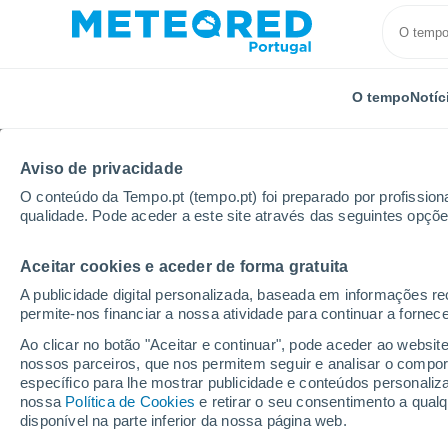
O tempo
Notíc
Aviso de privacidade
O conteúdo da Tempo.pt (tempo.pt) foi preparado por profissiona
qualidade. Pode aceder a este site através das seguintes opçõe
Aceitar cookies e aceder de forma gratuita
Início
México
Yucatán
Kanasin
A publicidade digital personalizada, baseada em informações r
permite-nos financiar a nossa atividade para continuar a fornec
Tempo em Kanasin
Ao clicar no botão "Aceitar e continuar", pode aceder ao websit
nossos parceiros, que nos permitem seguir e analisar o compo
13:24
Quinta
específico para lhe mostrar publicidade e conteúdos persona
nossa
Política de Cookies
e retirar o seu consentimento a qua
disponível na parte inferior da nossa página web.
Nuvens dispersas