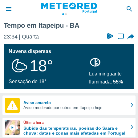
Tempo em Itapeipu - BA
de
23:34
Quarta
...
 da
empo.pt) foi
Nuvens dispersas
or
18°
is para
e as
 fornecidas
Lua minguante
 qualidade.
Sensação de 18°
Iluminada:
55%
r a este
s das
opções:
Aviso amarelo
Aviso moderado por outros em Itapeipu hoje
ookies e
 forma
Última hora
e digital
Subida das temperaturas, poeiras do Saara e
chuva: datas e zonas mais afetadas em Portugal
da,