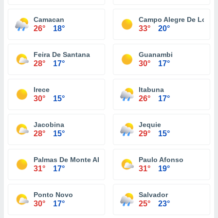
Camacan
Campo Alegre De Lourd
26°
18°
33°
20°
Feira De Santana
Guanambi
28°
17°
30°
17°
Irece
Itabuna
30°
15°
26°
17°
Jacobina
Jequie
28°
15°
29°
15°
Palmas De Monte Alto
Paulo Afonso
31°
17°
31°
19°
Ponto Novo
Salvador
30°
17°
25°
23°