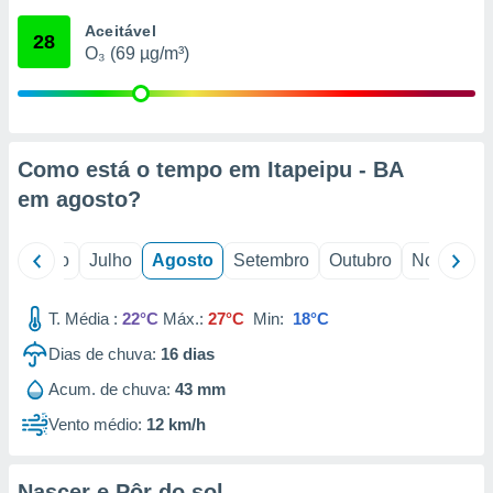
conteúdos.
Aceitável
28
O₃ (69 µg/m³)
ção
ão através
de
,
 e
Como está o tempo em Itapeipu - BA
em
agosto
?
dos,
publicidade
s, estudos
o
Junho
Julho
Agosto
Setembro
Outubro
Novembro
a e
mento de
T. Média :
22°C
Máx.:
27°C
Min:
18°C
ossos 1199
Dias de chuva:
16
dias
eiros
Acum. de chuva:
43 mm
Vento médio:
12 km/h
Nascer e Pôr do sol