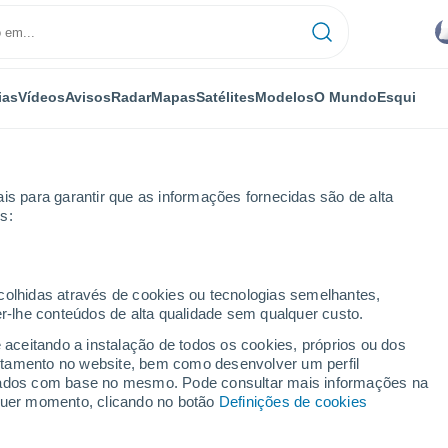
ias
Vídeos
Avisos
Radar
Mapas
Satélites
Modelos
O Mundo
Esqui
is para garantir que as informações fornecidas são de alta
s:
slao Labra
ecolhidas através de cookies ou tecnologias semelhantes,
er-lhe conteúdos de alta qualidade sem qualquer custo.
ceslao Labra
e aceitando a instalação de todos os cookies, próprios ou dos
rtamento no website, bem como desenvolver um perfil
...
lizados com base no mesmo. Pode consultar mais informações na
lquer momento, clicando no botão
Definições de cookies
Por horas
Céu nublado nas próximas horas