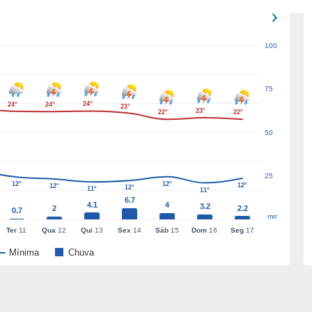
100
75
24°
24°
24°
23°
23°
22°
22°
50
25
12°
12°
12°
12°
12°
11°
11°
6.7
4.1
4
3.2
2
2.2
0.7
mm
Ter
11
Qua
12
Qui
13
Sex
14
Sáb
15
Dom
16
Seg
17
Mínima
Chuva