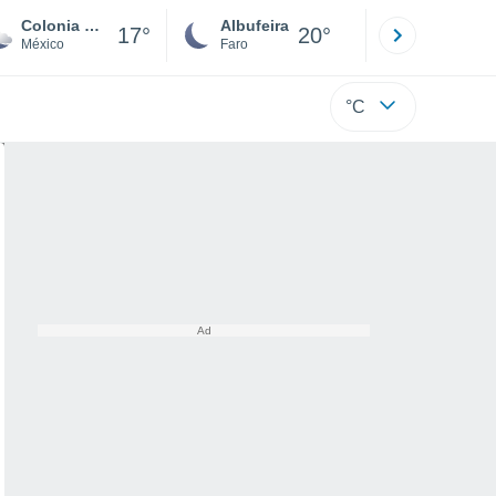
Colonia Wenceslao Labra
Albufeira
Lisboa
17°
20°
México
Faro
Lisboa
°C