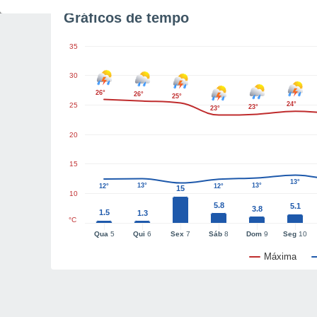
Gráficos de tempo
35
30
26°
26°
25°
24°
25
23°
23°
20
15
13°
13°
13°
12°
12°
15
10
5.8
5.1
3.8
1.5
1.3
°C
Qua
5
Qui
6
Sex
7
Sáb
8
Dom
9
Seg
10
Máxima