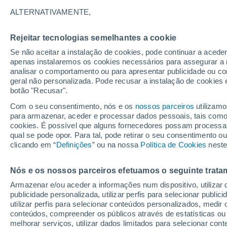
18°
ALTERNATIVAMENTE,
Rejeitar tecnologias semelhantes a cookie
Lua mingu
Se não aceitar a instalação de cookies, pode continuar a acede
Iluminada
Sensação de 18°
apenas instalaremos os cookies necessários para assegurar a 
analisar o comportamento ou para apresentar publicidade ou co
geral não personalizada. Pode recusar a instalação de cookies 
botão "Recusar".
Última hora
Subida das temperaturas, poeiras do Saara e
Com o seu consentimento, nós e os
nossos parceiros
utilizamo
chuva: datas e zonas mais afetadas em Portu
para armazenar, aceder e processar dados pessoais, tais como a
cookies. É possível que alguns fornecedores possam processa
O Tempo 1 - 7 Dias
Atualidade
Mapas de nuvens
qual se pode opor. Para tal, pode retirar o seu consentimento 
clicando em “
Definições
” ou na nossa
Política de Cookies
neste
Nós e os nossos parceiros efetuamos o seguinte trata
Amanhã
Sexta
Hoje
Armazenar e/ou aceder a informações num dispositivo, utilizar da
6 Ago.
7 Ago.
5 Ago.
publicidade personalizada, utilizar perfis para selecionar public
utilizar perfis para selecionar conteúdos personalizados, med
conteúdos, compreender os públicos através de estatísticas ou
melhorar serviços, utilizar dados limitados para selecionar cont
80%
90%
60%