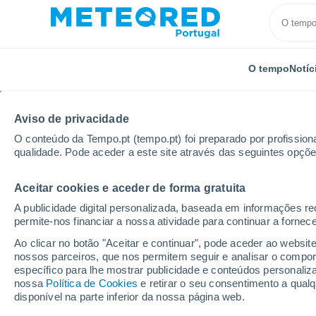
O tempo
Notíc
Aviso de privacidade
O conteúdo da Tempo.pt (tempo.pt) foi preparado por profissiona
qualidade. Pode aceder a este site através das seguintes opçõe
Aceitar cookies e aceder de forma gratuita
Início
México
Estado do México
Colonia Wence
A publicidade digital personalizada, baseada em informações r
permite-nos financiar a nossa atividade para continuar a fornec
Tempo em Colonia Wen
Ao clicar no botão "Aceitar e continuar", pode aceder ao websit
nossos parceiros, que nos permitem seguir e analisar o compo
20:19
Quarta
específico para lhe mostrar publicidade e conteúdos persona
nossa
Política de Cookies
e retirar o seu consentimento a qua
disponível na parte inferior da nossa página web.
Nuvens dispersas