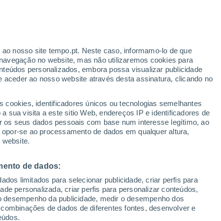
ante
r ao nosso site tempo.pt. Neste caso, informamo-lo de que
:
54%
navegação no website, mas não utilizaremos cookies para
nteúdos personalizados, embora possa visualizar publicidade
e aceder ao nosso website através desta assinatura, clicando no
s cookies, identificadores únicos ou tecnologias semelhantes
gal
 sua visita a este sitio Web, endereços IP e identificadores de
r os seus dados pessoais com base num interesse legítimo, ao
Radar de Chuva
Satélites
Modelos
ou opor-se ao processamento de dados em qualquer altura,
 website.
mento de dados:
Sábado
Domingo
Segunda
Terça
dos limitados para selecionar publicidade, criar perfis para
8 Ago.
9 Ago.
10 Ago.
11 Ago.
idade personalizada, criar perfis para personalizar conteúdos,
ir o desempenho da publicidade, medir o desempenho dos
 combinações de dados de diferentes fontes, desenvolver e
eúdos.
80%
90%
90%
70%