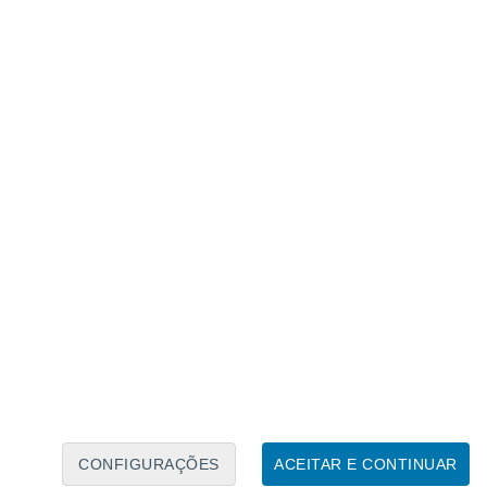
Calendário Lunar
Seg
Ter
Qua
Qui
Sex
Sáb
Domo
5
6
7
8
9
10
11
12
13
14
15
16
17
18
CONFIGURAÇÕES
ACEITAR E CONTINUAR