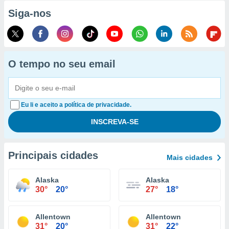
Siga-nos
O tempo no seu email
Eu li e aceito a política de privacidade.
Principais cidades
Mais cidades
Alaska
Alaska
30°
20°
27°
18°
Allentown
Allentown
31°
20°
31°
22°