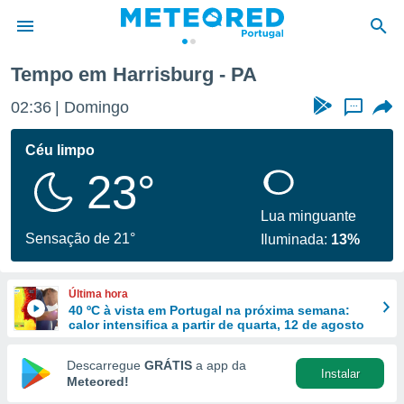
Tempo em Harrisburg - PA
de
02:36
Domingo
...
 da
empo.pt) foi
Céu limpo
or
23°
is para
e as
 fornecidas
Lua minguante
 qualidade.
Sensação de 21°
Iluminada:
13%
r a este
s das
opções:
Última hora
40 ºC à vista em Portugal na próxima semana:
ookies e
calor intensifica a partir de quarta, 12 de agosto
 forma
Descarregue
GRÁTIS
a app da
Instalar
e digital
Meteored!
da,