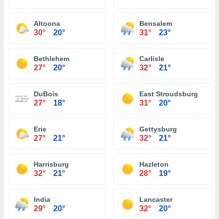
Altoona
Bensalem
30°
20°
31°
23°
Bethlehem
Carlisle
27°
20°
32°
21°
DuBois
East Stroudsburg
27°
18°
31°
20°
Erie
Gettysburg
27°
21°
32°
21°
Harrisburg
Hazleton
32°
21°
28°
19°
India
Lancaster
29°
20°
32°
20°