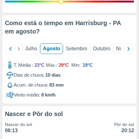
conteúdos.
ção
Como está o tempo em Harrisburg - PA
ão através
em
agosto
?
de
,
 e
o
Junho
Julho
Agosto
Setembro
Outubro
Novembro
dos,
publicidade
T. Média :
23°C
Máx.:
29°C
Min:
19°C
s, estudos
Dias de chuva:
10
dias
a e
mento de
Acum. de chuva:
83 mm
Vento médio:
8 km/h
ossos 1199
eiros
Nascer e Pôr do sol
Nascer do sol
Pôr do sol
06:13
20:12