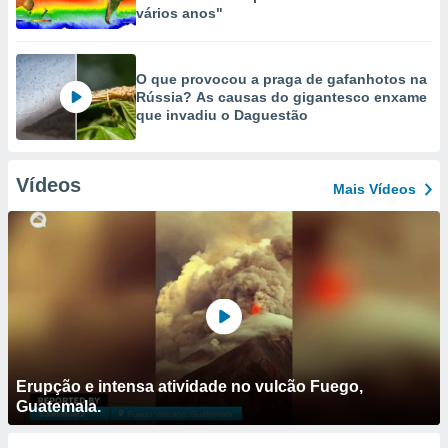
vários anos"
O que provocou a praga de gafanhotos na
Rússia? As causas do gigantesco enxame
que invadiu o Daguestão
Vídeos
Mais Vídeos
Erupção e intensa atividade no vulcão Fuego,
Guatemala.