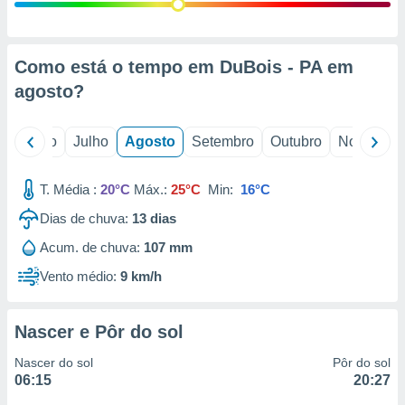
conteúdos.
ção
Como está o tempo em DuBois - PA em
ão através
agosto
?
de
,
 e
o
Junho
Julho
Agosto
Setembro
Outubro
Novembro
dos,
publicidade
T. Média :
20°C
Máx.:
25°C
Min:
16°C
s, estudos
Dias de chuva:
13
dias
a e
mento de
Acum. de chuva:
107 mm
Vento médio:
9 km/h
ossos 1199
eiros
Nascer e Pôr do sol
Nascer do sol
Pôr do sol
06:15
20:27