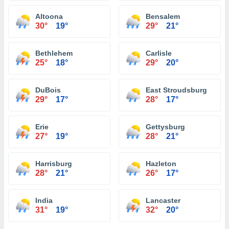
Altoona
Bensalem
30°
19°
29°
21°
Bethlehem
Carlisle
25°
18°
29°
20°
DuBois
East Stroudsburg
29°
17°
28°
17°
Erie
Gettysburg
27°
19°
28°
21°
Harrisburg
Hazleton
28°
21°
26°
17°
India
Lancaster
31°
19°
32°
20°