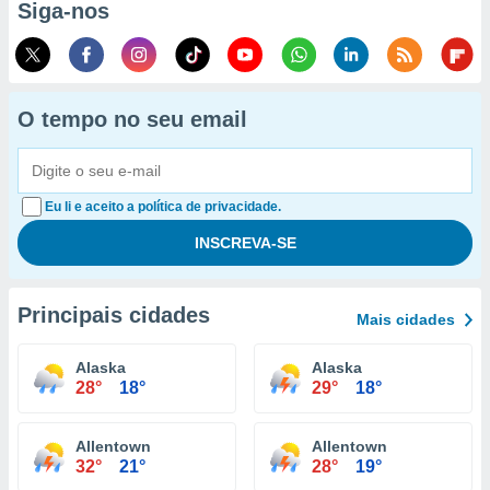
Siga-nos
O tempo no seu email
Eu li e aceito a política de privacidade.
Principais cidades
Mais cidades
Alaska
Alaska
28°
18°
29°
18°
Allentown
Allentown
32°
21°
28°
19°