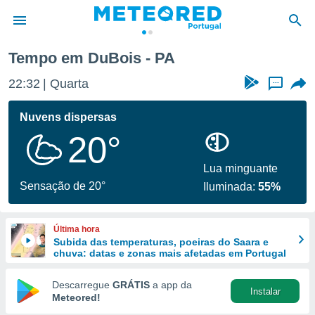
Tempo em DuBois - PA
de
22:32
Quarta
...
 da
empo.pt) foi
Nuvens dispersas
or
20°
is para
e as
 fornecidas
Lua minguante
 qualidade.
Sensação de 20°
Iluminada:
55%
r a este
s das
opções:
Última hora
Subida das temperaturas, poeiras do Saara e
ookies e
chuva: datas e zonas mais afetadas em Portugal
 forma
Descarregue
GRÁTIS
a app da
Instalar
e digital
Meteored!
da,