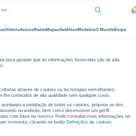
ias
Vídeos
Avisos
Radar
Mapas
Satélites
Modelos
O Mundo
Esqui
is para garantir que as informações fornecidas são de alta
s:
dia
ecolhidas através de cookies ou tecnologias semelhantes,
er-lhe conteúdos de alta qualidade sem qualquer custo.
e aceitando a instalação de todos os cookies, próprios ou dos
rtamento no website, bem como desenvolver um perfil
...
lizados com base no mesmo. Pode consultar mais informações na
lquer momento, clicando no botão
Definições de cookies
Por horas
Chuva fraca nas próximas horas