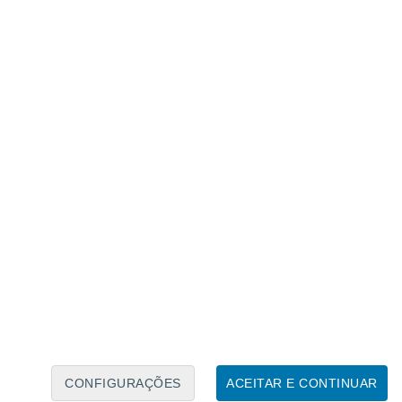
Calendário Lunar
Seg
Ter
Qua
Qui
Sex
Sáb
Domo
6
7
8
9
10
11
12
13
14
15
16
17
18
19
CONFIGURAÇÕES
ACEITAR E CONTINUAR