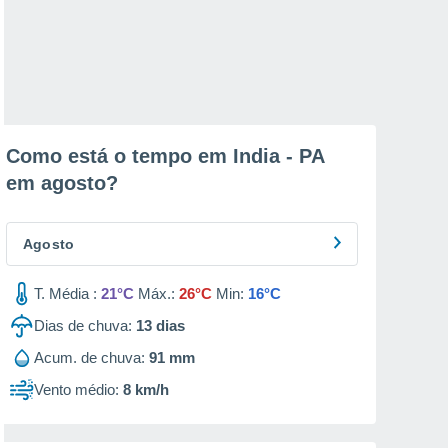
Como está o tempo em India - PA
em
agosto
?
Agosto
T. Média :
21°C
Máx.:
26°C
Min:
16°C
Dias de chuva:
13
dias
Acum. de chuva:
91 mm
Vento médio:
8 km/h