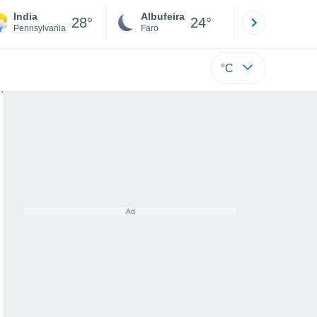
India
Albufeira
Lisboa
28°
24°
Pennsylvania
Faro
Lisboa
°C