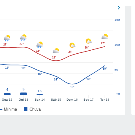
150
27°
27°
27°
100
26°
24°
24°
21°
19°
19°
19°
50
16°
14°
14°
10°
5
4
1.5
mm
Qua
12
Qui
13
Sex
14
Sáb
15
Dom
16
Seg
17
Ter
18
Mínima
Chuva