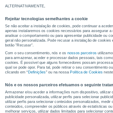
28°
ALTERNATIVAMENTE,
Rejeitar tecnologias semelhantes a cookie
30%
Se não aceitar a instalação de cookies, pode continuar a acede
Sensação de 30°
0.2 mm
apenas instalaremos os cookies necessários para assegurar a 
analisar o comportamento ou para apresentar publicidade ou co
geral não personalizada. Pode recusar a instalação de cookies 
botão "Recusar".
Última hora
Aviso amarelo de tempo quente neste distrito:
Com o seu consentimento, nós e os
nossos parceiros
utilizamo
39 ºC e noites tropicais; saiba até quando
para armazenar, aceder e processar dados pessoais, tais como a
cookies. É possível que alguns fornecedores possam processa
O Tempo 1 - 7 Dias
Atualidade
Mapas de chuva
R
qual se pode opor. Para tal, pode retirar o seu consentimento 
clicando em “
Definições
” ou na nossa
Política de Cookies
neste
Nós e os nossos parceiros efetuamos o seguinte trata
Amanhã
Sábado
D
Hoje
Armazenar e/ou aceder a informações num dispositivo, utilizar da
7 Ago.
8 Ago.
6 Ago.
publicidade personalizada, utilizar perfis para selecionar public
utilizar perfis para selecionar conteúdos personalizados, med
conteúdos, compreender os públicos através de estatísticas ou
melhorar serviços, utilizar dados limitados para selecionar cont
90%
70%
80%