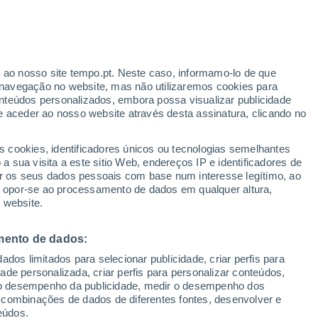
Risco de Tempestades
Amanhã pela tarde
r ao nosso site tempo.pt. Neste caso, informamo-lo de que
navegação no website, mas não utilizaremos cookies para
nteúdos personalizados, embora possa visualizar publicidade
e aceder ao nosso website através desta assinatura, clicando no
 até
s cookies, identificadores únicos ou tecnologias semelhantes
 sua visita a este sitio Web, endereços IP e identificadores de
r os seus dados pessoais com base num interesse legítimo, ao
adar de Chuva
Satélites
Modelos
ou opor-se ao processamento de dados em qualquer altura,
 website.
mento de dados:
omingo
Segunda
Terça
Quarta
dos limitados para selecionar publicidade, criar perfis para
9 Ago.
10 Ago.
11 Ago.
12 Ago.
idade personalizada, criar perfis para personalizar conteúdos,
ir o desempenho da publicidade, medir o desempenho dos
 combinações de dados de diferentes fontes, desenvolver e
eúdos.
80%
80%
90%
80%