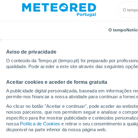
O tempo
Notíc
Aviso de privacidade
O conteúdo da Tempo.pt (tempo.pt) foi preparado por profissiona
qualidade. Pode aceder a este site através das seguintes opçõe
Aceitar cookies e aceder de forma gratuita
Início
Estados Unidos
Estado da Pensilvânia
In
A publicidade digital personalizada, baseada em informações r
permite-nos financiar a nossa atividade para continuar a fornec
Tempo em India - PA
Ao clicar no botão "Aceitar e continuar", pode aceder ao websit
nossos parceiros, que nos permitem seguir e analisar o compo
16:32
Quinta
específico para lhe mostrar publicidade e conteúdos persona
nossa
Política de Cookies
e retirar o seu consentimento a qua
disponível na parte inferior da nossa página web.
Chuva fraca