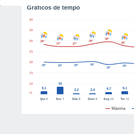
Gráficos de tempo
40
35
30°
30
29°
28°
28°
27°
27°
25
20
20°
20°
20°
20°
20°
19°
15
15
10
6.1
6.1
4.7
2.2
2.4
°C
Qui
6
Sex
7
Sáb
8
Dom
9
Seg
10
Ter
11
Máxima