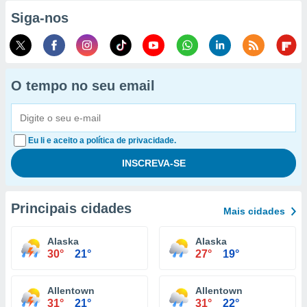
Siga-nos
O tempo no seu email
Eu li e aceito a política de privacidade.
Principais cidades
Mais cidades
Alaska
Alaska
30°
21°
27°
19°
Allentown
Allentown
31°
21°
31°
22°