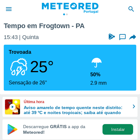
Tempo em Frogtown - PA
de
15:43
Quinta
...
 da
empo.pt) foi
Trovoada
or
25°
is para
e as
 fornecidas
50%
 qualidade.
Sensação de 26°
2.9 mm
r a este
s das
opções:
Última hora
Aviso amarelo de tempo quente neste distrito:
ookies e
até 39 ºC e noites tropicais; saiba até quando
 forma
Descarregue
GRÁTIS
a app da
Instalar
e digital
Meteored!
da,