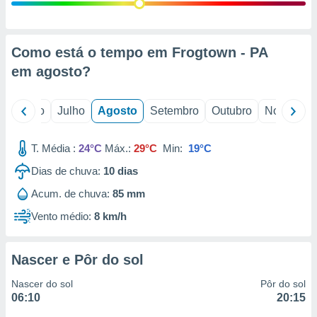
conteúdos.
ção
Como está o tempo em Frogtown - PA
ão através
em
agosto
?
de
,
 e
o
Junho
Julho
Agosto
Setembro
Outubro
Novembro
dos,
publicidade
T. Média :
24°C
Máx.:
29°C
Min:
19°C
s, estudos
Dias de chuva:
10
dias
a e
mento de
Acum. de chuva:
85 mm
Vento médio:
8 km/h
ossos 1199
eiros
Nascer e Pôr do sol
Nascer do sol
Pôr do sol
06:10
20:15