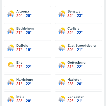
Altoona
Bensalem
29°
20°
32°
23°
Bethlehem
Carlisle
27°
20°
32°
22°
DuBois
East Stroudsburg
27°
19°
30°
21°
Erie
Gettysburg
27°
22°
31°
22°
Harrisburg
Hazleton
31°
22°
28°
20°
India
Lancaster
28°
20°
32°
21°