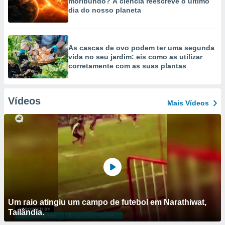
moribundo? A ciência reescreve o último
dia do nosso planeta
As cascas de ovo podem ter uma segunda
vida no seu jardim: eis como as utilizar
corretamente com as suas plantas
Vídeos
Mais Vídeos
Um raio atingiu um campo de futebol em Narathiwat,
Tailândia.