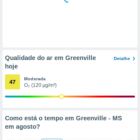
 para
a, utilizar
selecionar
a, criar
personalizar
tilizar
selecionar
Qualidade do ar em Greenville
Detalhe
dos, medir
hoje
nho da
, medir o
Moderada
o dos
47
O₃ (120 µg/m³)
r os
ravés de
s ou
s de dados
es fontes,
Como está o tempo em Greenville - MS
 e melhorar
em
agosto
?
ilizar dados
ara