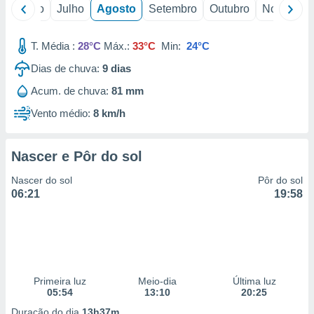
conteúdos.
o
Junho
Julho
Agosto
Setembro
Outubro
Novembro
ção
T. Média :
28°C
Máx.:
33°C
Min:
24°C
ão através
Dias de chuva:
9
dias
de
,
Acum. de chuva:
81 mm
 e
Vento médio:
8 km/h
dos,
publicidade
Nascer e Pôr do sol
s, estudos
a e
Nascer do sol
Pôr do sol
mento de
06:21
19:58
ossos 1199
eiros
Primeira luz
Meio-dia
Última luz
05:54
13:10
20:25
Duração do dia
13h37m