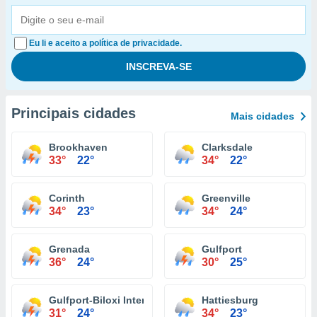
Eu li e aceito a política de privacidade.
Principais cidades
Mais cidades
Brookhaven
Clarksdale
33°
22°
34°
22°
Corinth
Greenville
34°
23°
34°
24°
Grenada
Gulfport
36°
24°
30°
25°
Gulfport-Biloxi International Airport
Hattiesburg
31°
24°
34°
23°