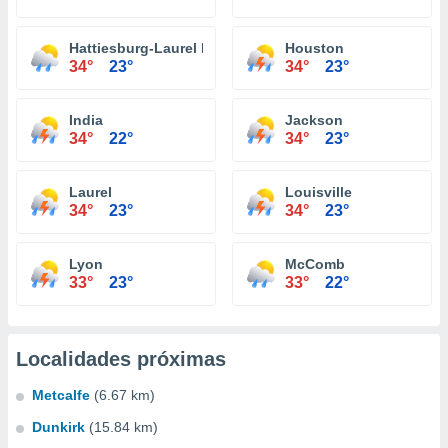
Hattiesburg-Laurel Regional Airport
Houston
34°
23°
34°
23°
India
Jackson
34°
22°
34°
23°
Laurel
Louisville
34°
23°
34°
23°
Lyon
McComb
33°
23°
33°
22°
Localidades próximas
Metcalfe
(6.67 km)
Dunkirk
(15.84 km)