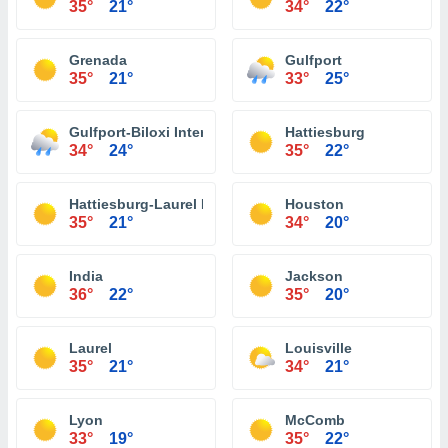
35°
21°
34°
22°
Grenada
Gulfport
35°
21°
33°
25°
Gulfport-Biloxi International Airport
Hattiesburg
34°
24°
35°
22°
Hattiesburg-Laurel Regional Airport
Houston
35°
21°
34°
20°
India
Jackson
36°
22°
35°
20°
Laurel
Louisville
35°
21°
34°
21°
Lyon
McComb
33°
19°
35°
22°