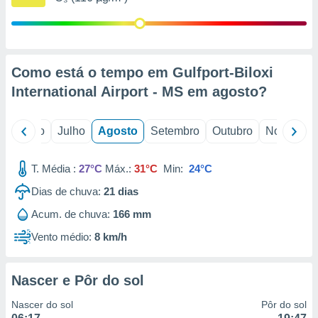
conteúdos.
ção
ão através
Como está o tempo em Gulfport-Biloxi
de
International Airport - MS em
agosto
?
,
 e
o
Junho
Julho
Agosto
Setembro
Outubro
Novembro
dos,
publicidade
s, estudos
T. Média :
27°C
Máx.:
31°C
Min:
24°C
a e
mento de
Dias de chuva:
21
dias
Acum. de chuva:
166 mm
ossos 1199
eiros
Vento médio:
8 km/h
Nascer e Pôr do sol
Nascer do sol
Pôr do sol