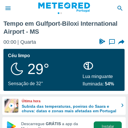
l Airport
Tempo em Gulfport-Biloxi International
Airport - MS
de
 da
00:00
Quarta
...
empo.pt) foi
or
Céu limpo
is para
e as
29°
 fornecidas
 qualidade.
Lua minguante
r a este
Sensação de 32°
s das
Iluminada:
54%
opções:
ookies e
Última hora
 forma
Subida das temperaturas, poeiras do Saara e
chuva: datas e zonas mais afetadas em Portugal
e digital
Descarregue
GRÁTIS
a app da
da,
Instalar