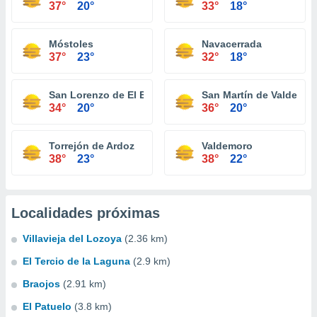
37°
20°
33°
18°
Móstoles
Navacerrada
37°
23°
32°
18°
San Lorenzo de El Escorial
San Martín de Valdeigle
34°
20°
36°
20°
Torrejón de Ardoz
Valdemoro
38°
23°
38°
22°
Localidades próximas
Villavieja del Lozoya
(2.36 km)
El Tercio de la Laguna
(2.9 km)
Braojos
(2.91 km)
El Patuelo
(3.8 km)