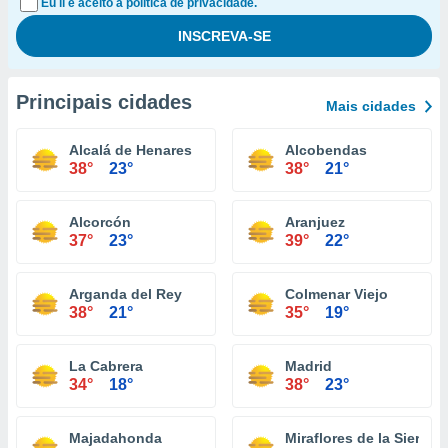
Eu li e aceito a política de privacidade.
Principais cidades
Mais cidades
Alcalá de Henares
Alcobendas
38°
23°
38°
21°
Alcorcón
Aranjuez
37°
23°
39°
22°
Arganda del Rey
Colmenar Viejo
38°
21°
35°
19°
La Cabrera
Madrid
34°
18°
38°
23°
Majadahonda
Miraflores de la Sierra