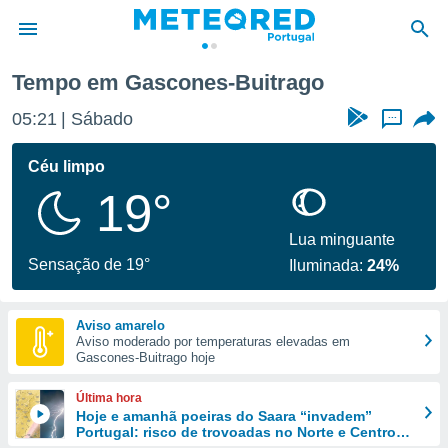
Tempo em Gascones-Buitrago
de
05:21
Sábado
...
 da
empo.pt) foi
Céu limpo
or
19°
is para
e as
 fornecidas
Lua minguante
 qualidade.
Sensação de 19°
Iluminada:
24%
r a este
s das
opções:
Aviso amarelo
Aviso moderado por temperaturas elevadas em
ookies e
Gascones-Buitrago hoje
 forma
Última hora
e digital
Hoje e amanhã poeiras do Saara “invadem”
Portugal: risco de trovoadas no Norte e Centro
da,