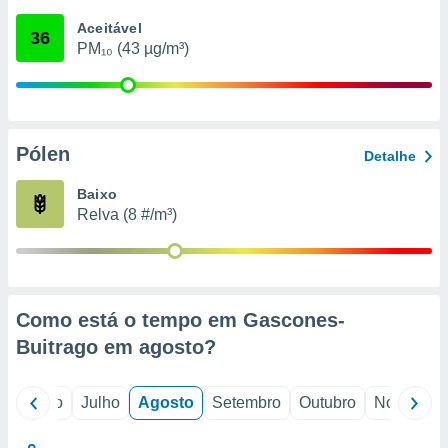
conteúdos.
Aceitável
36
PM₁₀ (43 µg/m³)
ção
ão através
de
,
 e
Pólen
Detalhe
dos,
Baixo
publicidade
Relva (8 #/m³)
s, estudos
a e
mento de
ossos 1199
Como está o tempo em Gascones-
eiros
Buitrago em
agosto
?
o
Junho
Julho
Agosto
Setembro
Outubro
Novembro