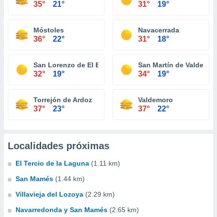
35°
21°
31°
19°
Móstoles
Navacerrada
36°
22°
31°
18°
San Lorenzo de El Escorial
San Martín de Valdeigle
32°
19°
34°
19°
Torrejón de Ardoz
Valdemoro
37°
23°
37°
22°
Localidades próximas
El Tercio de la Laguna
(1.11 km)
San Mamés
(1.44 km)
Villavieja del Lozoya
(2.29 km)
Navarredonda y San Mamés
(2.65 km)