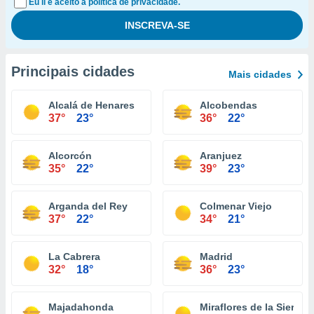
Eu li e aceito a política de privacidade.
Principais cidades
Mais cidades
Alcalá de Henares
Alcobendas
37°
23°
36°
22°
Alcorcón
Aranjuez
35°
22°
39°
23°
Arganda del Rey
Colmenar Viejo
37°
22°
34°
21°
La Cabrera
Madrid
32°
18°
36°
23°
Majadahonda
Miraflores de la Sierra