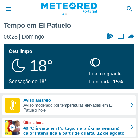
Tempo em El Patuelo
de
06:28
Domingo
...
 da
empo.pt) foi
Céu limpo
or
18°
is para
e as
 fornecidas
Lua minguante
 qualidade.
Sensação de 18°
Iluminada:
15%
r a este
s das
opções:
Aviso amarelo
Aviso moderado por temperaturas elevadas em El
ookies e
Patuelo hoje
 forma
Última hora
e digital
40 ºC à vista em Portugal na próxima semana:
calor intensifica a partir de quarta, 12 de agosto
da,