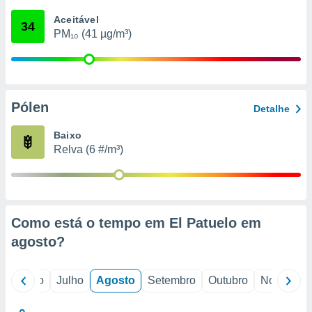
conteúdos.
Aceitável
34
PM₁₀ (41 µg/m³)
ção
ão através
de
,
 e
Pólen
Detalhe
dos,
Baixo
publicidade
Relva (6 #/m³)
s, estudos
a e
mento de
ossos 1199
Como está o tempo em El Patuelo em
eiros
agosto
?
o
Junho
Julho
Agosto
Setembro
Outubro
Novembro