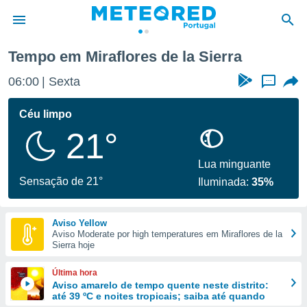
rra
Tempo em Miraflores de la Sierra
de
06:00
Sexta
...
 da
empo.pt) foi
Céu limpo
or
21°
is para
e as
 fornecidas
Lua minguante
 qualidade.
Sensação de 21°
Iluminada:
35%
r a este
s das
opções:
Aviso Yellow
Aviso Moderate por high temperatures em Miraflores de la
ookies e
Sierra hoje
 forma
Última hora
e digital
Aviso amarelo de tempo quente neste distrito:
até 39 ºC e noites tropicais; saiba até quando
da,