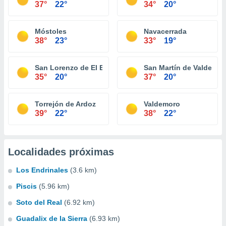
37°
22°
34°
20°
Móstoles
Navacerrada
38°
23°
33°
19°
San Lorenzo de El Escorial
San Martín de Valdeigle
35°
20°
37°
20°
Torrejón de Ardoz
Valdemoro
39°
22°
38°
22°
Localidades próximas
Los Endrinales
(3.6 km)
Piscis
(5.96 km)
Soto del Real
(6.92 km)
Guadalix de la Sierra
(6.93 km)