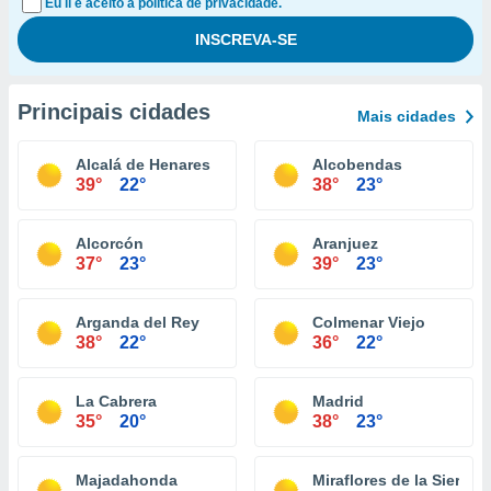
Eu li e aceito a política de privacidade.
Principais cidades
Mais cidades
Alcalá de Henares
Alcobendas
39°
22°
38°
23°
Alcorcón
Aranjuez
37°
23°
39°
23°
Arganda del Rey
Colmenar Viejo
38°
22°
36°
22°
La Cabrera
Madrid
35°
20°
38°
23°
Majadahonda
Miraflores de la Sierra