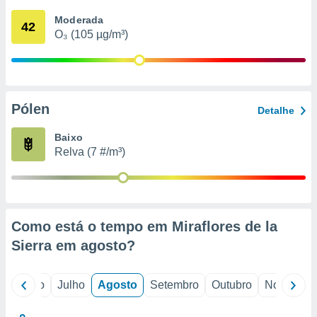
conteúdos.
Moderada
42
O₃ (105 µg/m³)
ção
ão através
de
,
 e
Pólen
Detalhe
dos,
Baixo
publicidade
Relva (7 #/m³)
s, estudos
a e
mento de
ossos 1199
Como está o tempo em Miraflores de la
eiros
Sierra em
agosto
?
o
Junho
Julho
Agosto
Setembro
Outubro
Novembro